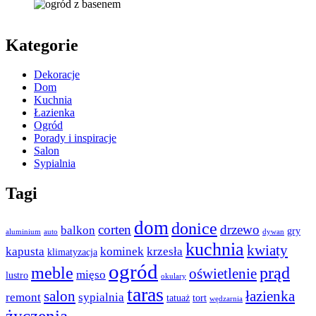
Kategorie
Dekoracje
Dom
Kuchnia
Łazienka
Ogród
Porady i inspiracje
Salon
Sypialnia
Tagi
dom
donice
corten
drzewo
balkon
gry
aluminium
auto
dywan
kuchnia
kwiaty
kapusta
kominek
krzesła
klimatyzacja
ogród
meble
prąd
oświetlenie
mięso
lustro
okulary
taras
salon
łazienka
remont
sypialnia
tatuaż
tort
wędzarnia
życzenia