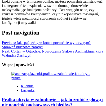
kroki opisane w tym przewodniku, możesz pomyślnie zainstalować
i zintegrować te urządzenia w swoim domu, jednocześnie
maksymalizując funkcjonalność i styl. Bez względu na to, czy
szukasz pomysłów kreatywnych, czy funkcjonalnych rozwiązań,
istnieje wiele możliwości stworzenia spójnej i efektywnej
konfiguracji umywalki
Post navigation
Previous:
Jak spać, żeby w końcu poczuć się wypoczętym?
Sprawdź kluczowe zasady!
Next:
Corten w Ogrodzie: Nowoczesna Stalowa Architektura, która
Wzbudza Zachwyt!
Więcej opowieści
Kuchnia
Łazienka
Pralka ukryta w zabudowie – jak to zrobić z głową i
nie popełnić podstawowych błędów?