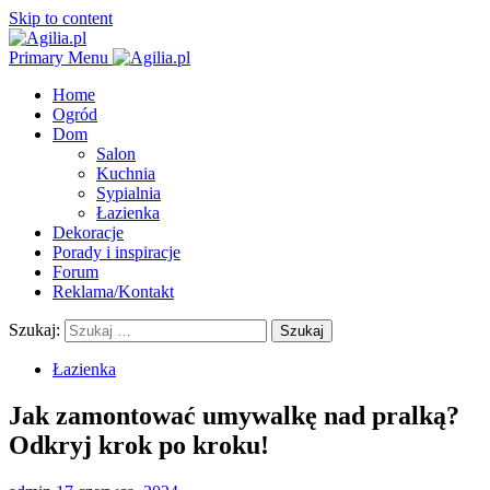
Skip to content
Primary Menu
Home
Ogród
Dom
Salon
Kuchnia
Sypialnia
Łazienka
Dekoracje
Porady i inspiracje
Forum
Reklama/Kontakt
Szukaj:
Łazienka
Jak zamontować umywalkę nad pralką?
Odkryj krok po kroku!