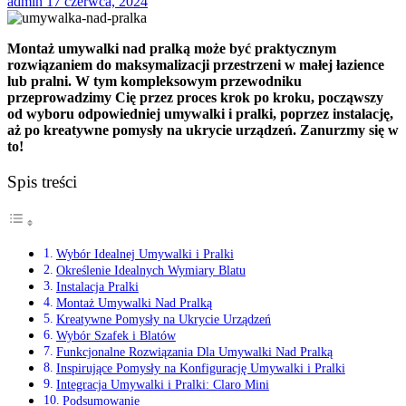
admin
17 czerwca, 2024
Montaż umywalki nad pralką może być praktycznym
rozwiązaniem do maksymalizacji przestrzeni w małej łazience
lub pralni. W tym kompleksowym przewodniku
przeprowadzimy Cię przez proces krok po kroku, począwszy
od wyboru odpowiedniej umywalki i pralki, poprzez instalację,
aż po kreatywne pomysły na ukrycie urządzeń. Zanurzmy się w
to!
Spis treści
Wybór Idealnej Umywalki i Pralki
Określenie Idealnych Wymiary Blatu
Instalacja Pralki
Montaż Umywalki Nad Pralką
Kreatywne Pomysły na Ukrycie Urządzeń
Wybór Szafek i Blatów
Funkcjonalne Rozwiązania Dla Umywalki Nad Pralką
Inspirujące Pomysły na Konfigurację Umywalki i Pralki
Integracja Umywalki i Pralki: Claro Mini
Podsumowanie