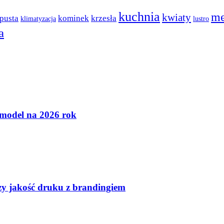
kuchnia
me
kwiaty
pusta
kominek
krzesła
klimatyzacja
lustro
a
 model na 2026 rok
czy jakość druku z brandingiem