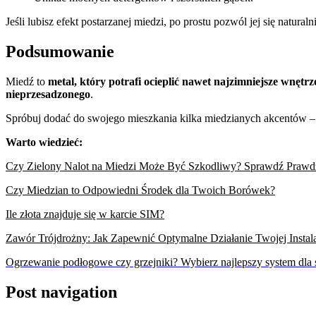
Jeśli lubisz efekt postarzanej miedzi, po prostu pozwól jej się natural
Podsumowanie
Miedź to
metal, który potrafi ocieplić nawet najzimniejsze wnętrz
nieprzesadzonego
.
Spróbuj dodać do swojego mieszkania kilka miedzianych akcentów – 
Warto wiedzieć:
Czy Zielony Nalot na Miedzi Może Być Szkodliwy? Sprawdź Prawd
Czy Miedzian to Odpowiedni Środek dla Twoich Borówek?
Ile złota znajduje się w karcie SIM?
Zawór Trójdrożny: Jak Zapewnić Optymalne Działanie Twojej Instal
Ogrzewanie podłogowe czy grzejniki? Wybierz najlepszy system dla
Post navigation