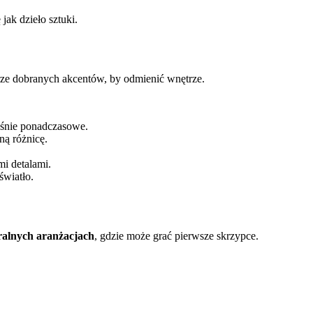
 jak dzieło sztuki.
rze dobranych akcentów, by odmienić wnętrze.
eśnie ponadczasowe.
ną różnicę.
mi detalami.
światło.
tralnych aranżacjach
, gdzie może grać pierwsze skrzypce.