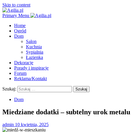
Skip to content
Primary Menu
Home
Ogród
Dom
Salon
Kuchnia
Sypialnia
Łazienka
Dekoracje
Porady i inspiracje
Forum
Reklama/Kontakt
Szukaj:
Dom
Miedziane dodatki – subtelny urok metal
admin
10 kwietnia, 2025