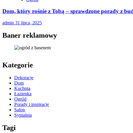
Dom, który rośnie z Tobą – sprawdzone porady z bu
admin
31 lipca, 2025
Baner reklamowy
Kategorie
Dekoracje
Dom
Kuchnia
Łazienka
Ogród
Porady i inspiracje
Salon
Sypialnia
Tagi