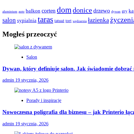
dom
donice
corten
drzewo
balkon
ka
gry
aluminium
auto
dywan
taras
życzeni
salon
łazienka
sypialnia
tatuaż
tort
wędzarnia
Mogłeś przeoczyć
Salon
Dywan, który definiuje salon. Jak świadomie dobrać
admin
19 stycznia, 2026
Porady i inspiracje
Nowoczesna poligrafia dla biznesu – jak Printerio łą
admin
19 stycznia, 2026