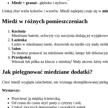
Miedź + granat
– głęboko i stylowo.
Unikaj zbyt wielu kolorów i wzorów. Miedź najlepiej czuje się w
min
Miedź w różnych pomieszczeniach
Kuchnia
Miedziane baterie, uchwyty czy naczynia dodają jej wyjątkoweg
Łazienka
Lustro w miedzianej ramie, dozownik na mydło czy mały stolik –
Salon
Tu możesz postawić na miedziane stoliki, lampy lub dekoracyj
Przedpokój
Wieszak lub półka na klucze z miedzią? Mały akcent, który rob
Jak pielęgnować miedziane dodatki?
Choć miedź wygląda szlachetnie, nie wymaga skomplikowanej pielęg
Wystarczy:
Przecierać ją miękką ściereczką,
Od czasu do czasu użyć pasty z cytryny i soli,
Unikać mocnych detergentów i szorstkich gąbek.