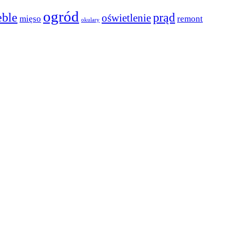
ogród
ble
prąd
oświetlenie
mięso
remont
okulary