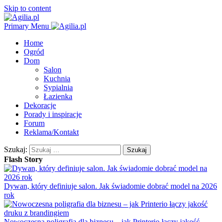
Skip to content
Primary Menu
Home
Ogród
Dom
Salon
Kuchnia
Sypialnia
Łazienka
Dekoracje
Porady i inspiracje
Forum
Reklama/Kontakt
Szukaj:
Flash Story
Dywan, który definiuje salon. Jak świadomie dobrać model na 2026
rok
Nowoczesna poligrafia dla biznesu – jak Printerio łączy jakość