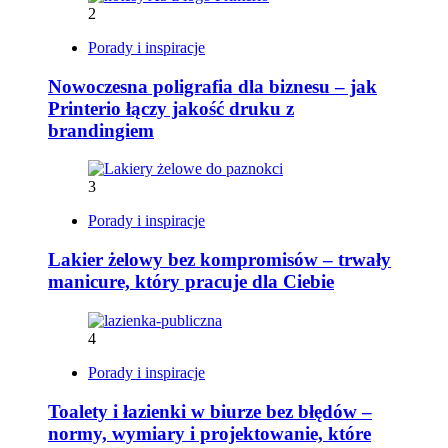
2
Porady i inspiracje
Nowoczesna poligrafia dla biznesu – jak
Printerio łączy jakość druku z
brandingiem
3
Porady i inspiracje
Lakier żelowy bez kompromisów – trwały
manicure, który pracuje dla Ciebie
4
Porady i inspiracje
Toalety i łazienki w biurze bez błędów –
normy, wymiary i projektowanie, które