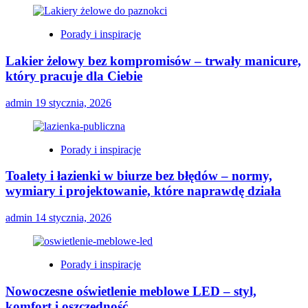
Porady i inspiracje
Lakier żelowy bez kompromisów – trwały manicure,
który pracuje dla Ciebie
admin
19 stycznia, 2026
Porady i inspiracje
Toalety i łazienki w biurze bez błędów – normy,
wymiary i projektowanie, które naprawdę działa
admin
14 stycznia, 2026
Porady i inspiracje
Nowoczesne oświetlenie meblowe LED – styl,
komfort i oszczędność