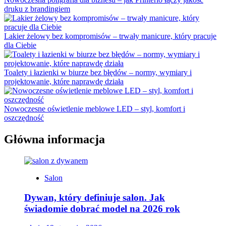
druku z brandingiem
Lakier żelowy bez kompromisów – trwały manicure, który pracuje
dla Ciebie
Toalety i łazienki w biurze bez błędów – normy, wymiary i
projektowanie, które naprawdę działa
Nowoczesne oświetlenie meblowe LED – styl, komfort i
oszczędność
Główna informacja
Salon
Dywan, który definiuje salon. Jak
świadomie dobrać model na 2026 rok