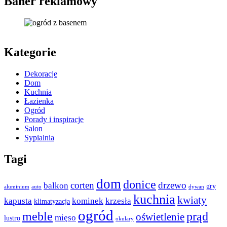
Baner reklamowy
Kategorie
Dekoracje
Dom
Kuchnia
Łazienka
Ogród
Porady i inspiracje
Salon
Sypialnia
Tagi
dom
donice
corten
drzewo
balkon
gry
aluminium
auto
dywan
kuchnia
kwiaty
kapusta
kominek
krzesła
klimatyzacja
ogród
meble
prąd
oświetlenie
mięso
lustro
okulary