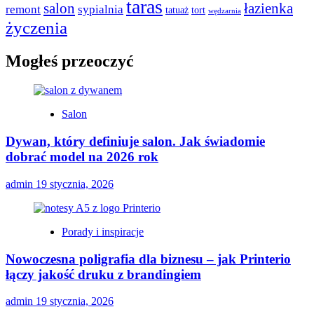
taras
salon
łazienka
remont
sypialnia
tatuaż
tort
wędzarnia
życzenia
Mogłeś przeoczyć
Salon
Dywan, który definiuje salon. Jak świadomie
dobrać model na 2026 rok
admin
19 stycznia, 2026
Porady i inspiracje
Nowoczesna poligrafia dla biznesu – jak Printerio
łączy jakość druku z brandingiem
admin
19 stycznia, 2026