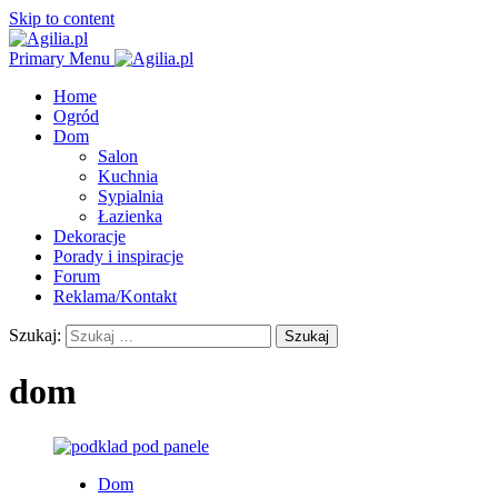
Skip to content
Primary Menu
Home
Ogród
Dom
Salon
Kuchnia
Sypialnia
Łazienka
Dekoracje
Porady i inspiracje
Forum
Reklama/Kontakt
Szukaj:
dom
Dom