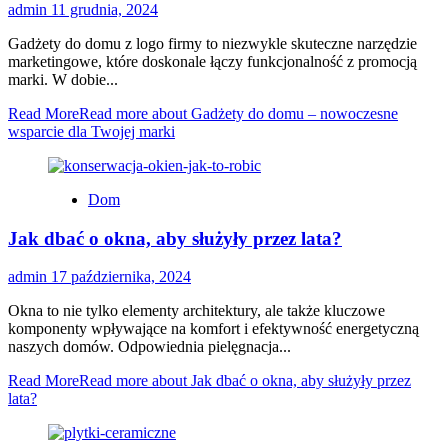
admin
11 grudnia, 2024
Gadżety do domu z logo firmy to niezwykle skuteczne narzędzie
marketingowe, które doskonale łączy funkcjonalność z promocją
marki. W dobie...
Read More
Read more about Gadżety do domu – nowoczesne
wsparcie dla Twojej marki
Dom
Jak dbać o okna, aby służyły przez lata?
admin
17 października, 2024
Okna to nie tylko elementy architektury, ale także kluczowe
komponenty wpływające na komfort i efektywność energetyczną
naszych domów. Odpowiednia pielęgnacja...
Read More
Read more about Jak dbać o okna, aby służyły przez
lata?