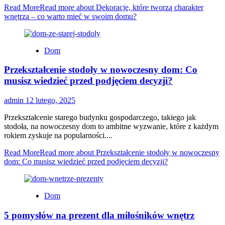
Read More
Read more about Dekoracje, które tworzą charakter
wnętrza – co warto mieć w swoim domu?
Dom
Przekształcenie stodoły w nowoczesny dom: Co
musisz wiedzieć przed podjęciem decyzji?
admin
12 lutego, 2025
Przekształcenie starego budynku gospodarczego, takiego jak
stodoła, na nowoczesny dom to ambitne wyzwanie, które z każdym
rokiem zyskuje na popularności....
Read More
Read more about Przekształcenie stodoły w nowoczesny
dom: Co musisz wiedzieć przed podjęciem decyzji?
Dom
5 pomysłów na prezent dla miłośników wnętrz