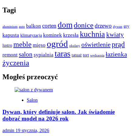
Tagi
dom
donice
corten
drzewo
balkon
gry
aluminium
auto
dywan
kuchnia
kwiaty
kapusta
kominek
krzesła
klimatyzacja
ogród
meble
prąd
oświetlenie
mięso
lustro
okulary
taras
salon
łazienka
remont
sypialnia
tatuaż
tort
wędzarnia
życzenia
Mogłeś przeoczyć
Salon
Dywan, który definiuje salon. Jak świadomie
dobrać model na 2026 rok
admin
19 stycznia, 2026