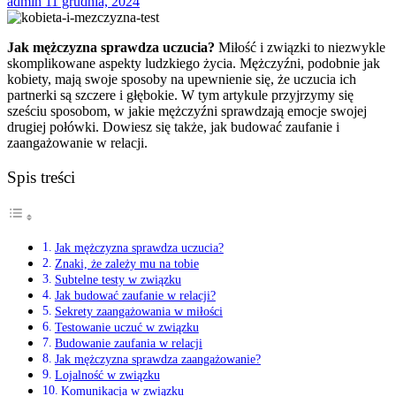
admin
11 grudnia, 2024
Jak mężczyzna sprawdza uczucia?
Miłość i związki to niezwykle
skomplikowane aspekty ludzkiego życia. Mężczyźni, podobnie jak
kobiety, mają swoje sposoby na upewnienie się, że uczucia ich
partnerki są szczere i głębokie. W tym artykule przyjrzymy się
sześciu sposobom, w jakie mężczyźni sprawdzają emocje swojej
drugiej połówki. Dowiesz się także, jak budować zaufanie i
zaangażowanie w relacji.
Spis treści
Jak mężczyzna sprawdza uczucia?
Znaki, że zależy mu na tobie
Subtelne testy w związku
Jak budować zaufanie w relacji?
Sekrety zaangażowania w miłości
Testowanie uczuć w związku
Budowanie zaufania w relacji
Jak mężczyzna sprawdza zaangażowanie?
Lojalność w związku
Komunikacja w związku