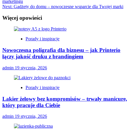
marketingu
Next:
Gadżety do domu – nowoczesne wsparcie dla Twojej marki
Więcej opowieści
Porady i inspiracje
Nowoczesna poligrafia dla biznesu – jak Printerio
łączy jakość druku z brandingiem
admin
19 stycznia, 2026
Porady i inspiracje
Lakier żelowy bez kompromisów – trwały manicure,
który pracuje dla Ciebie
admin
19 stycznia, 2026