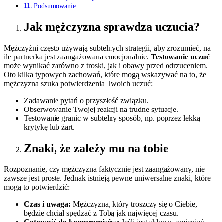
Podsumowanie
Jak mężczyzna sprawdza uczucia?
Mężczyźni często używają subtelnych strategii, aby zrozumieć, na
ile partnerka jest zaangażowana emocjonalnie.
Testowanie uczuć
może wynikać zarówno z troski, jak i obawy przed odrzuceniem.
Oto kilka typowych zachowań, które mogą wskazywać na to, że
mężczyzna szuka potwierdzenia Twoich uczuć:
Zadawanie pytań o przyszłość związku.
Obserwowanie Twojej reakcji na trudne sytuacje.
Testowanie granic w subtelny sposób, np. poprzez lekką
krytykę lub żart.
Znaki, że zależy mu na tobie
Rozpoznanie, czy mężczyzna faktycznie jest zaangażowany, nie
zawsze jest proste. Jednak istnieją pewne uniwersalne znaki, które
mogą to potwierdzić:
Czas i uwaga:
Mężczyzna, który troszczy się o Ciebie,
będzie chciał spędzać z Tobą jak najwięcej czasu.
Gotowość do kompromisów:
Jeśli jest skłonny zmieniać