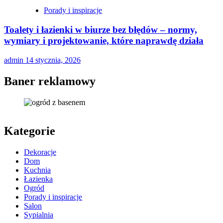
Porady i inspiracje
Toalety i łazienki w biurze bez błędów – normy,
wymiary i projektowanie, które naprawdę działa
admin
14 stycznia, 2026
Baner reklamowy
Kategorie
Dekoracje
Dom
Kuchnia
Łazienka
Ogród
Porady i inspiracje
Salon
Sypialnia