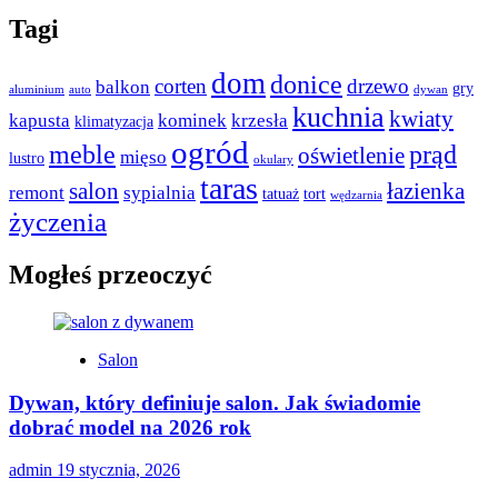
Tagi
dom
donice
corten
drzewo
balkon
gry
aluminium
auto
dywan
kuchnia
kwiaty
kapusta
kominek
krzesła
klimatyzacja
ogród
meble
prąd
oświetlenie
mięso
lustro
okulary
taras
salon
łazienka
remont
sypialnia
tatuaż
tort
wędzarnia
życzenia
Mogłeś przeoczyć
Salon
Dywan, który definiuje salon. Jak świadomie
dobrać model na 2026 rok
admin
19 stycznia, 2026