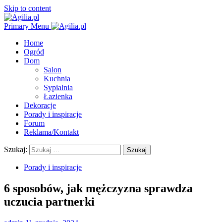
Skip to content
Primary Menu
Home
Ogród
Dom
Salon
Kuchnia
Sypialnia
Łazienka
Dekoracje
Porady i inspiracje
Forum
Reklama/Kontakt
Szukaj:
Porady i inspiracje
6 sposobów, jak mężczyzna sprawdza
uczucia partnerki