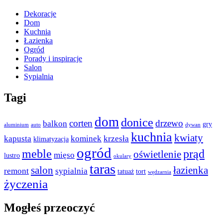
Dekoracje
Dom
Kuchnia
Łazienka
Ogród
Porady i inspiracje
Salon
Sypialnia
Tagi
dom
donice
corten
drzewo
balkon
gry
aluminium
auto
dywan
kuchnia
kwiaty
kapusta
kominek
krzesła
klimatyzacja
ogród
meble
prąd
oświetlenie
mięso
lustro
okulary
taras
salon
łazienka
remont
sypialnia
tatuaż
tort
wędzarnia
życzenia
Mogłeś przeoczyć