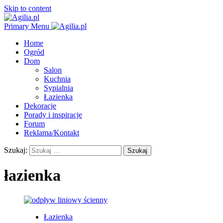
Skip to content
Primary Menu
Home
Ogród
Dom
Salon
Kuchnia
Sypialnia
Łazienka
Dekoracje
Porady i inspiracje
Forum
Reklama/Kontakt
Szukaj:
łazienka
Łazienka