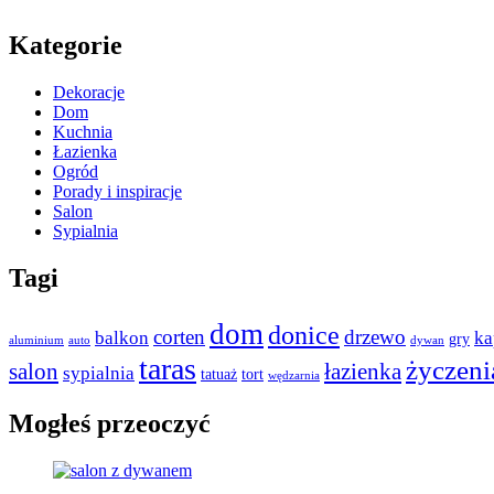
Kategorie
Dekoracje
Dom
Kuchnia
Łazienka
Ogród
Porady i inspiracje
Salon
Sypialnia
Tagi
dom
donice
corten
drzewo
balkon
ka
gry
aluminium
auto
dywan
taras
życzeni
salon
łazienka
sypialnia
tatuaż
tort
wędzarnia
Mogłeś przeoczyć