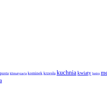
kuchnia
me
kwiaty
pusta
kominek
krzesła
klimatyzacja
lustro
a