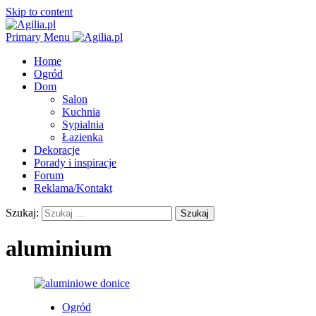
Skip to content
Primary Menu
Home
Ogród
Dom
Salon
Kuchnia
Sypialnia
Łazienka
Dekoracje
Porady i inspiracje
Forum
Reklama/Kontakt
Szukaj:
aluminium
Ogród