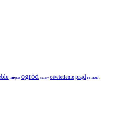
ogród
ble
prąd
oświetlenie
mięso
remont
okulary