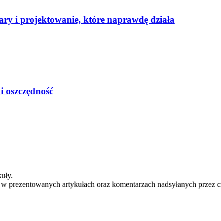
ary i projektowanie, które naprawdę działa
i oszczędność
uły.
e w prezentowanych artykułach oraz komentarzach nadsyłanych przez c