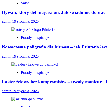
Salon
Dywan, który definiuje salon. Jak świadomie dobrać
admin
19 stycznia, 2026
Porady i inspiracje
Nowoczesna poligrafia dla biznesu – jak Printerio łą
admin
19 stycznia, 2026
Porady i inspiracje
Lakier żelowy bez kompromisów – trwały manicure, k
admin
19 stycznia, 2026