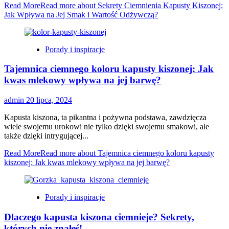
Read More
Read more about Sekrety Ciemnienia Kapusty Kiszonej:
Jak Wpływa na Jej Smak i Wartość Odżywczą?
Porady i inspiracje
Tajemnica ciemnego koloru kapusty kiszonej: Jak
kwas mlekowy wpływa na jej barwę?
admin
20 lipca, 2024
Kapusta kiszona, ta pikantna i pożywna podstawa, zawdzięcza
wiele swojemu urokowi nie tylko dzięki swojemu smakowi, ale
także dzięki intrygującej...
Read More
Read more about Tajemnica ciemnego koloru kapusty
kiszonej: Jak kwas mlekowy wpływa na jej barwę?
Porady i inspiracje
Dlaczego kapusta kiszona ciemnieje? Sekrety,
których nie znałeś!