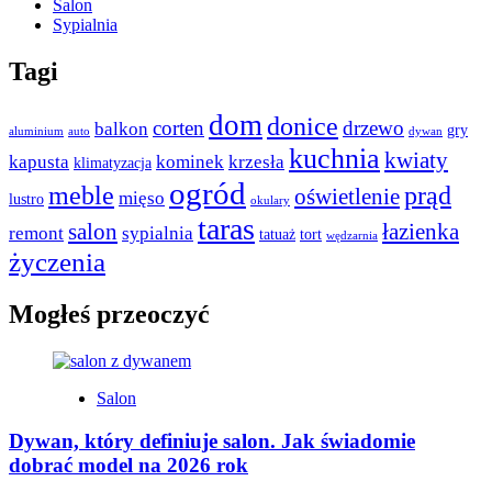
Salon
Sypialnia
Tagi
dom
donice
corten
drzewo
balkon
gry
aluminium
auto
dywan
kuchnia
kwiaty
kapusta
kominek
krzesła
klimatyzacja
ogród
meble
prąd
oświetlenie
mięso
lustro
okulary
taras
salon
łazienka
remont
sypialnia
tatuaż
tort
wędzarnia
życzenia
Mogłeś przeoczyć
Salon
Dywan, który definiuje salon. Jak świadomie
dobrać model na 2026 rok