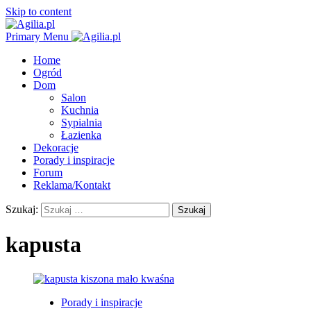
Skip to content
Primary Menu
Home
Ogród
Dom
Salon
Kuchnia
Sypialnia
Łazienka
Dekoracje
Porady i inspiracje
Forum
Reklama/Kontakt
Szukaj:
kapusta
Porady i inspiracje