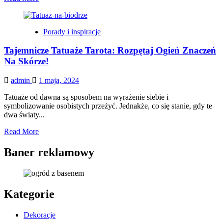
more
about
Tajemnica
Porady i inspiracje
zapisane
w
Tajemnicze Tatuaże Tarota: Rozpętaj Ogień Znaczeń
kartach
–
Na Skórze!
duchowe
znaczenie
admin
1 maja, 2024
tatuaży
inspirowanych
Tatuaże od dawna są sposobem na wyrażenie siebie i
Tarotem
symbolizowanie osobistych przeżyć. Jednakże, co się stanie, gdy te
dwa światy...
Read
Read More
more
about
Baner reklamowy
Tajemnicze
Tatuaże
Tarota:
Rozpętaj
Kategorie
Ogień
Znaczeń
Na
Dekoracje
Skórze!