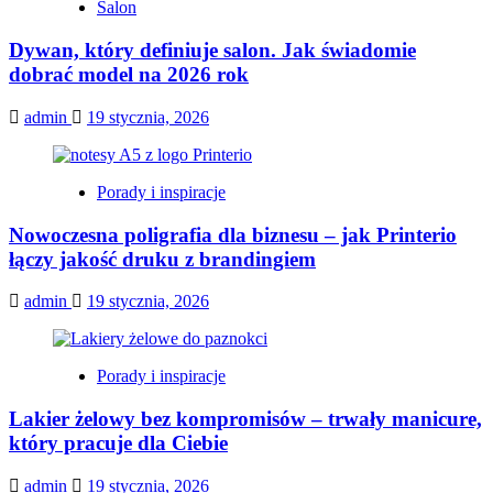
Salon
Dywan, który definiuje salon. Jak świadomie
dobrać model na 2026 rok
admin
19 stycznia, 2026
Porady i inspiracje
Nowoczesna poligrafia dla biznesu – jak Printerio
łączy jakość druku z brandingiem
admin
19 stycznia, 2026
Porady i inspiracje
Lakier żelowy bez kompromisów – trwały manicure,
który pracuje dla Ciebie
admin
19 stycznia, 2026