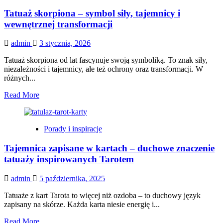
Tatuaż skorpiona – symbol siły, tajemnicy i
wewnętrznej transformacji
admin
3 stycznia, 2026
Tatuaż skorpiona od lat fascynuje swoją symboliką. To znak siły,
niezależności i tajemnicy, ale też ochrony oraz transformacji. W
różnych...
Read
Read More
more
about
Tatuaż
Porady i inspiracje
skorpiona
–
Tajemnica zapisane w kartach – duchowe znaczenie
symbol
siły,
tatuaży inspirowanych Tarotem
tajemnicy
i
admin
5 października, 2025
wewnętrznej
transformacji
Tatuaże z kart Tarota to więcej niż ozdoba – to duchowy język
zapisany na skórze. Każda karta niesie energię i...
Read
Read More