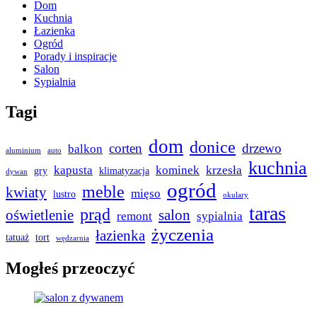
Dom
Kuchnia
Łazienka
Ogród
Porady i inspiracje
Salon
Sypialnia
Tagi
dom
donice
corten
drzewo
balkon
aluminium
auto
kuchnia
kapusta
kominek
krzesła
gry
klimatyzacja
dywan
ogród
meble
kwiaty
mięso
lustro
okulary
taras
prąd
oświetlenie
salon
remont
sypialnia
życzenia
łazienka
tatuaż
tort
wędzarnia
Mogłeś przeoczyć