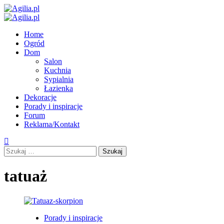
Skip
to
Primary
content
Menu
Home
Ogród
Dom
Salon
Kuchnia
Sypialnia
Łazienka
Dekoracje
Porady i inspiracje
Forum
Reklama/Kontakt
Szukaj:
tatuaż
Porady i inspiracje