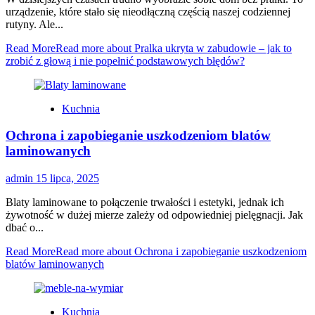
urządzenie, które stało się nieodłączną częścią naszej codziennej
rutyny. Ale...
Read More
Read more about Pralka ukryta w zabudowie – jak to
zrobić z głową i nie popełnić podstawowych błędów?
Kuchnia
Ochrona i zapobieganie uszkodzeniom blatów
laminowanych
admin
15 lipca, 2025
Blaty laminowane to połączenie trwałości i estetyki, jednak ich
żywotność w dużej mierze zależy od odpowiedniej pielęgnacji. Jak
dbać o...
Read More
Read more about Ochrona i zapobieganie uszkodzeniom
blatów laminowanych
Kuchnia