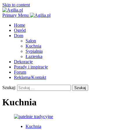
Skip to content
Primary Menu
Home
Ogród
Dom
Salon
Kuchnia
Sypialnia
Łazienka
Dekoracje
Porady i inspiracje
Forum
Reklama/Kontakt
Szukaj:
Kuchnia
Kuchnia