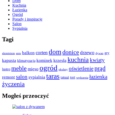
Dom
Kuchnia
Łazienka
Ogród
Porady i inspiracje
Salon
Sypialnia
Tagi
dom
donice
corten
drzewo
balkon
gry
aluminium
auto
dywan
kuchnia
kwiaty
kapusta
kominek
krzesła
klimatyzacja
ogród
meble
prąd
oświetlenie
mięso
lustro
okulary
taras
salon
łazienka
remont
sypialnia
tatuaż
tort
wędzarnia
życzenia
Mogłeś przeoczyć