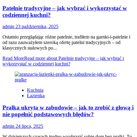
Patelnie tradycyjne – jak wybrać i wykorzystać w
codziennej kuchni?
admin
23 października, 2025
Ostatnio przeglądając różne patelnie, trafiłem na garnki-i-patelnie i
od razu zauważyłem szeroką ofertę patelni tradycyjnych – od
klasycznych stalowych po...
Read More
Read more about Patelnie tradycyjne – jak wybrać i
wykorzystać w codziennej kuchni?
Kuchnia
Łazienka
Pralka ukryta w zabudowie – jak to zrobić z głową i
nie popełnić podstawowych błędów?
admin
24 lipca, 2025
W dzisiejszych czasach trudno wyobrazić sobie dom bez pralki. To