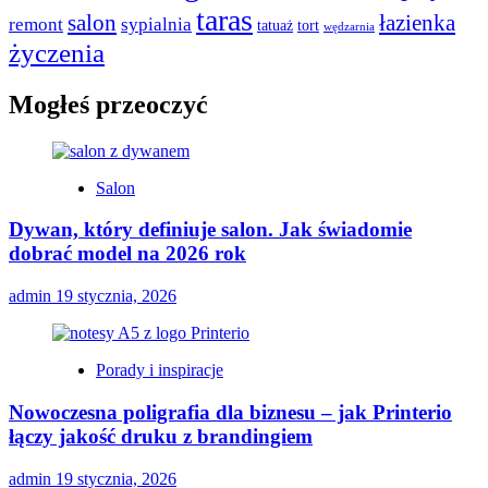
taras
salon
łazienka
remont
sypialnia
tatuaż
tort
wędzarnia
życzenia
Mogłeś przeoczyć
Salon
Dywan, który definiuje salon. Jak świadomie
dobrać model na 2026 rok
admin
19 stycznia, 2026
Porady i inspiracje
Nowoczesna poligrafia dla biznesu – jak Printerio
łączy jakość druku z brandingiem
admin
19 stycznia, 2026