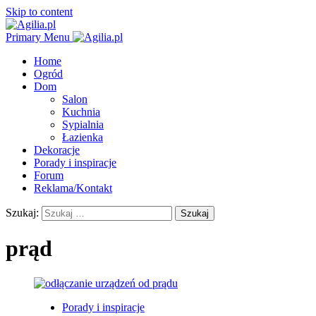
Skip to content
Primary Menu
Home
Ogród
Dom
Salon
Kuchnia
Sypialnia
Łazienka
Dekoracje
Porady i inspiracje
Forum
Reklama/Kontakt
Szukaj:
prąd
Porady i inspiracje