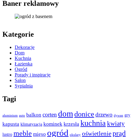
Baner reklamowy
Kategorie
Dekoracje
Dom
Kuchnia
Łazienka
Ogród
Porady i inspiracje
Salon
Sypialnia
Tagi
dom
donice
corten
drzewo
balkon
gry
aluminium
auto
dywan
kuchnia
kwiaty
kapusta
kominek
krzesła
klimatyzacja
ogród
meble
prąd
oświetlenie
mięso
lustro
okulary