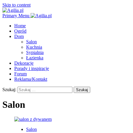
Skip to content
Primary Menu
Home
Ogród
Dom
Salon
Kuchnia
Sypialnia
Łazienka
Dekoracje
Porady i inspiracje
Forum
Reklama/Kontakt
Szukaj:
Salon
Salon