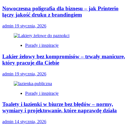
Nowoczesna poligrafia dla biznesu – jak Printerio
łączy jakość druku z brandingiem
admin
19 stycznia, 2026
Porady i inspiracje
Lakier żelowy bez kompromisów – trwały manicure,
który pracuje dla Ciebie
admin
19 stycznia, 2026
Porady i inspiracje
Toalety i łazienki w biurze bez błędów – normy,
wymiary i projektowanie, które naprawdę działa
admin
14 stycznia, 2026