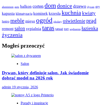
dom
donice
corten
drzewo
balkon
gry
aluminium
auto
dywan
kuchnia
kwiaty
kapusta
kominek
krzesła
klimatyzacja
ogród
meble
prąd
oświetlenie
mięso
lustro
okulary
taras
salon
łazienka
remont
sypialnia
tatuaż
tort
wędzarnia
życzenia
Mogłeś przeoczyć
Salon
Dywan, który definiuje salon. Jak świadomie
dobrać model na 2026 rok
admin
19 stycznia, 2026
Porady i inspiracje