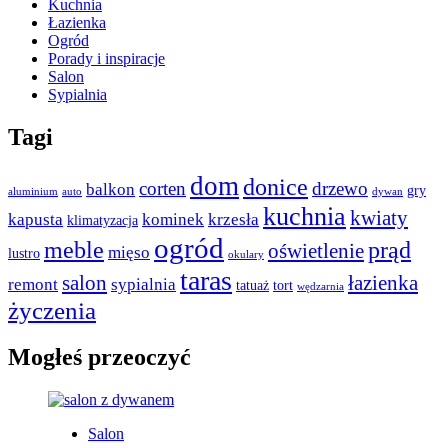
Kuchnia
Łazienka
Ogród
Porady i inspiracje
Salon
Sypialnia
Tagi
dom
donice
corten
drzewo
balkon
gry
aluminium
auto
dywan
kuchnia
kwiaty
kapusta
kominek
krzesła
klimatyzacja
ogród
meble
prąd
oświetlenie
mięso
lustro
okulary
taras
salon
łazienka
remont
sypialnia
tatuaż
tort
wędzarnia
życzenia
Mogłeś przeoczyć
Salon