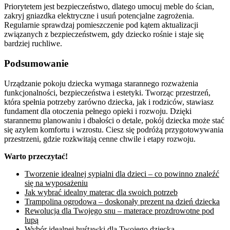
Priorytetem jest bezpieczeństwo, dlatego umocuj meble do ścian,
zakryj gniazdka elektryczne i usuń potencjalne zagrożenia.
Regularnie sprawdzaj pomieszczenie pod kątem aktualizacji
związanych z bezpieczeństwem, gdy dziecko rośnie i staje się
bardziej ruchliwe.
Podsumowanie
Urządzanie pokoju dziecka wymaga starannego rozważenia
funkcjonalności, bezpieczeństwa i estetyki. Tworząc przestrzeń,
która spełnia potrzeby zarówno dziecka, jak i rodziców, stawiasz
fundament dla otoczenia pełnego opieki i rozwoju. Dzięki
starannemu planowaniu i dbałości o detale, pokój dziecka może stać
się azylem komfortu i wzrostu. Ciesz się podróżą przygotowywania
przestrzeni, gdzie rozkwitają cenne chwile i etapy rozwoju.
Warto przeczytać!
Tworzenie idealnej sypialni dla dzieci – co powinno znaleźć
się na wyposażeniu
Jak wybrać idealny materac dla swoich potrzeb
Trampolina ogrodowa – doskonały prezent na dzień dziecka
Rewolucja dla Twojego snu – materace prozdrowotne pod
lupą
Wybór idealnej huśtawki dla Twojego dziecka