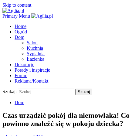
Skip to content
Primary Menu
Home
Ogród
Dom
Salon
Kuchnia
Sypialnia
Łazienka
Dekoracje
Porady i inspiracje
Forum
Reklama/Kontakt
Szukaj:
Dom
Czas urządzić pokój dla niemowlaka! Co
powinno znaleźć się w pokoju dziecka?