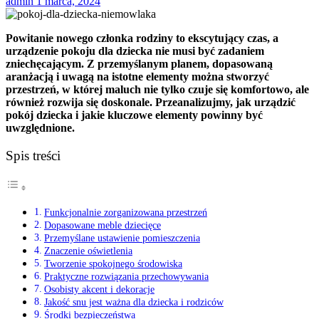
admin
1 marca, 2024
Powitanie nowego członka rodziny to ekscytujący czas, a
urządzenie pokoju dla dziecka nie musi być zadaniem
zniechęcającym. Z przemyślanym planem, dopasowaną
aranżacją i uwagą na istotne elementy można stworzyć
przestrzeń, w której maluch nie tylko czuje się komfortowo, ale
również rozwija się doskonale. Przeanalizujmy, jak urządzić
pokój dziecka i jakie kluczowe elementy powinny być
uwzględnione.
Spis treści
Funkcjonalnie zorganizowana przestrzeń
Dopasowane meble dziecięce
Przemyślane ustawienie pomieszczenia
Znaczenie oświetlenia
Tworzenie spokojnego środowiska
Praktyczne rozwiązania przechowywania
Osobisty akcent i dekoracje
Jakość snu jest ważna dla dziecka i rodziców
Środki bezpieczeństwa