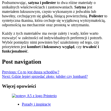
Podsumowując,
satyna i poliester
to dwa różne materiały o
unikalnych właściwościach i zastosowaniach.
Satyna
jest
materiałem luksusowym, często wykonanym z jedwabiu lub
bawełny, cechującym się gładką, lśniącą powierzchnią.
Poliester
to
syntetyczna tkanina, która cechuje się wyjątkową wytrzymałością,
odpornością na mechacenie oraz prostotą w utrzymaniu.
Każdy z tych materiałów ma swoje zalety i wady, które warto
rozważyć w zależności od indywidualnych preferencji i potrzeb.
Wybór pomiędzy nimi powinien być uzależniony od tego, czy
priorytetem jest
komfort i luksusowy wygląd
, czy
trwałość i
funkcjonalność
.
Post navigation
Previous:
Co to jest dusza schodów?
Next:
Gdzie lepiej sprzedać złoto: jubiler czy lombard?
Więcej opowieści
Porady i inspiracje