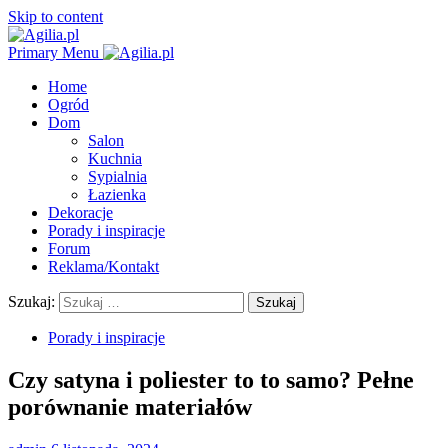
Skip to content
Primary Menu
Home
Ogród
Dom
Salon
Kuchnia
Sypialnia
Łazienka
Dekoracje
Porady i inspiracje
Forum
Reklama/Kontakt
Szukaj:
Porady i inspiracje
Czy satyna i poliester to to samo? Pełne
porównanie materiałów