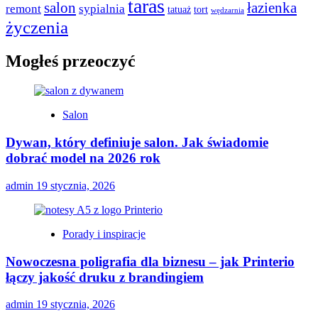
taras
salon
łazienka
remont
sypialnia
tatuaż
tort
wędzarnia
życzenia
Mogłeś przeoczyć
Salon
Dywan, który definiuje salon. Jak świadomie
dobrać model na 2026 rok
admin
19 stycznia, 2026
Porady i inspiracje
Nowoczesna poligrafia dla biznesu – jak Printerio
łączy jakość druku z brandingiem
admin
19 stycznia, 2026