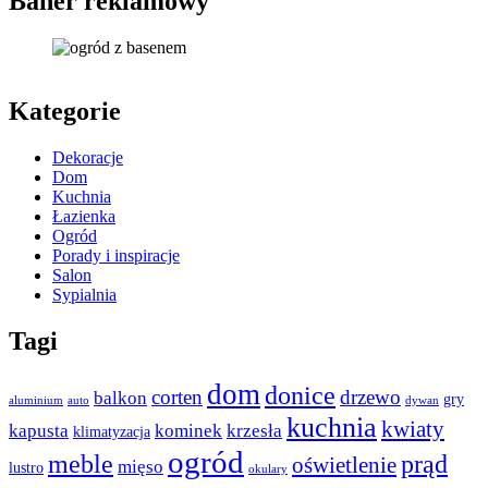
Baner reklamowy
Kategorie
Dekoracje
Dom
Kuchnia
Łazienka
Ogród
Porady i inspiracje
Salon
Sypialnia
Tagi
dom
donice
corten
drzewo
balkon
gry
aluminium
auto
dywan
kuchnia
kwiaty
kapusta
kominek
krzesła
klimatyzacja
ogród
meble
prąd
oświetlenie
mięso
lustro
okulary