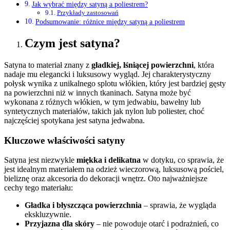
Jak wybrać między satyną a poliestrem?
Przykłady zastosowań
Podsumowanie: różnice między satyną a poliestrem
Czym jest satyna?
Satyna to materiał znany z
gładkiej, lśniącej powierzchni
, która
nadaje mu elegancki i luksusowy wygląd. Jej charakterystyczny
połysk wynika z unikalnego splotu włókien, który jest bardziej gęsty
na powierzchni niż w innych tkaninach. Satyna może być
wykonana z różnych włókien, w tym jedwabiu, bawełny lub
syntetycznych materiałów, takich jak nylon lub poliester, choć
najczęściej spotykana jest satyna jedwabna.
Kluczowe właściwości satyny
Satyna jest niezwykle
miękka i delikatna
w dotyku, co sprawia, że
jest idealnym materiałem na odzież wieczorową, luksusową pościel,
bieliznę oraz akcesoria do dekoracji wnętrz. Oto najważniejsze
cechy tego materiału:
Gładka i błyszcząca powierzchnia
– sprawia, że wygląda
ekskluzywnie.
Przyjazna dla skóry
– nie powoduje otarć i podrażnień, co