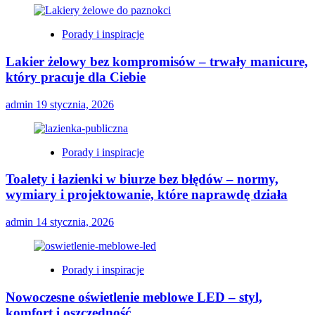
Porady i inspiracje
Lakier żelowy bez kompromisów – trwały manicure,
który pracuje dla Ciebie
admin
19 stycznia, 2026
Porady i inspiracje
Toalety i łazienki w biurze bez błędów – normy,
wymiary i projektowanie, które naprawdę działa
admin
14 stycznia, 2026
Porady i inspiracje
Nowoczesne oświetlenie meblowe LED – styl,
komfort i oszczędność