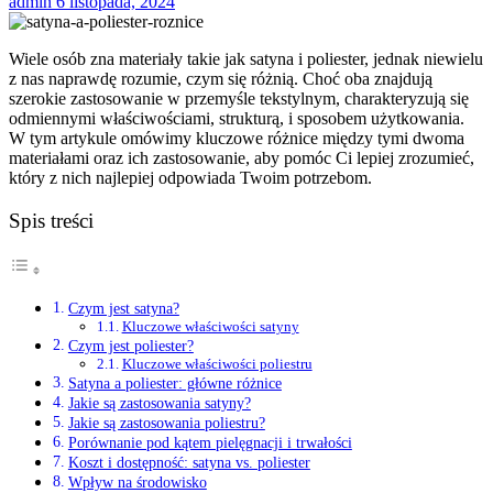
admin
6 listopada, 2024
Wiele osób zna materiały takie jak satyna i poliester, jednak niewielu
z nas naprawdę rozumie, czym się różnią. Choć oba znajdują
szerokie zastosowanie w przemyśle tekstylnym, charakteryzują się
odmiennymi właściwościami, strukturą, i sposobem użytkowania.
W tym artykule omówimy kluczowe różnice między tymi dwoma
materiałami oraz ich zastosowanie, aby pomóc Ci lepiej zrozumieć,
który z nich najlepiej odpowiada Twoim potrzebom.
Spis treści
Czym jest satyna?
Kluczowe właściwości satyny
Czym jest poliester?
Kluczowe właściwości poliestru
Satyna a poliester: główne różnice
Jakie są zastosowania satyny?
Jakie są zastosowania poliestru?
Porównanie pod kątem pielęgnacji i trwałości
Koszt i dostępność: satyna vs. poliester
Wpływ na środowisko