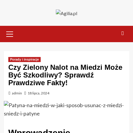
Skip
to
content
Primary
Menu
Porady i inspiracje
Czy Zielony Nalot na Miedzi Może
Być Szkodliwy? Sprawdź
Prawdziwe Fakty!
admin
18 lipca, 2024
Wprowadzenie