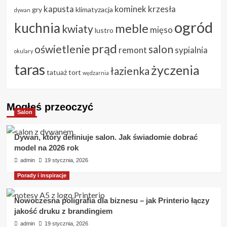
kapusta
kominek
krzesła
gry
klimatyzacja
dywan
ogród
kuchnia
meble
kwiaty
mięso
lustro
prąd
oświetlenie
salon
remont
sypialnia
okulary
taras
życzenia
łazienka
tatuaż
tort
wędzarnia
Mogłeś przeoczyć
Salon
Dywan, który definiuje salon. Jak świadomie dobrać
model na 2026 rok
admin
19 stycznia, 2026
Porady i inspiracje
Nowoczesna poligrafia dla biznesu – jak Printerio łączy
jakość druku z brandingiem
admin
19 stycznia, 2026