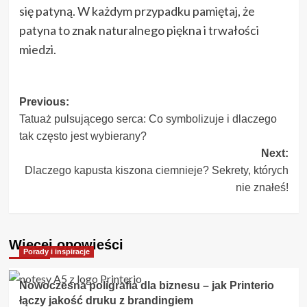
się patyną. W każdym przypadku pamiętaj, że
patyna to znak naturalnego piękna i trwałości
miedzi.
Post
Previous:
Tatuaż pulsującego serca: Co symbolizuje i dlaczego
navigation
tak często jest wybierany?
Next:
Dlaczego kapusta kiszona ciemnieje? Sekrety, których
nie znałeś!
Więcej opowieści
Porady i inspiracje
Nowoczesna poligrafia dla biznesu – jak Printerio
łączy jakość druku z brandingiem