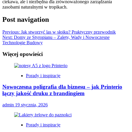
ciekawa, ale i niezbędna dla zrównoważonego zarządzania
zasobami naturalnymi w tropikach.
Post navigation
Previous:
Jak stworzyć las w słoiku? Praktyczny przewodnik
Next:
Domy ze Styropianu – Zalety, Wady i Nowoczesne
Technologie Budowy
Więcej opowieści
Porady i inspiracje
Nowoczesna poligrafia dla biznesu – jak Printerio
łączy jakość druku z brandingiem
admin
19 stycznia, 2026
Porady i inspiracje