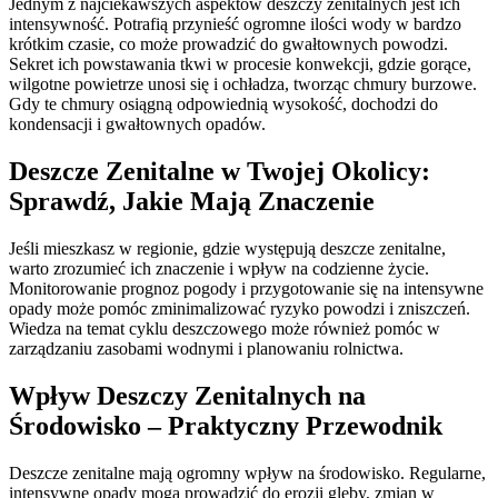
Jednym z najciekawszych aspektów deszczy zenitalnych jest ich
intensywność. Potrafią przynieść ogromne ilości wody w bardzo
krótkim czasie, co może prowadzić do gwałtownych powodzi.
Sekret ich powstawania tkwi w procesie konwekcji, gdzie gorące,
wilgotne powietrze unosi się i ochładza, tworząc chmury burzowe.
Gdy te chmury osiągną odpowiednią wysokość, dochodzi do
kondensacji i gwałtownych opadów.
Deszcze Zenitalne w Twojej Okolicy:
Sprawdź, Jakie Mają Znaczenie
Jeśli mieszkasz w regionie, gdzie występują deszcze zenitalne,
warto zrozumieć ich znaczenie i wpływ na codzienne życie.
Monitorowanie prognoz pogody i przygotowanie się na intensywne
opady może pomóc zminimalizować ryzyko powodzi i zniszczeń.
Wiedza na temat cyklu deszczowego może również pomóc w
zarządzaniu zasobami wodnymi i planowaniu rolnictwa.
Wpływ Deszczy Zenitalnych na
Środowisko – Praktyczny Przewodnik
Deszcze zenitalne mają ogromny wpływ na środowisko. Regularne,
intensywne opady mogą prowadzić do erozji gleby, zmian w