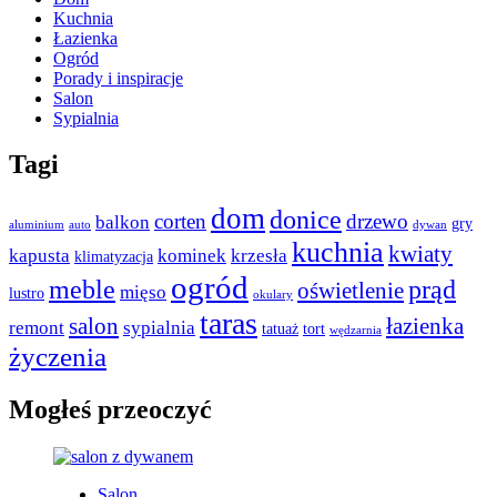
Kuchnia
Łazienka
Ogród
Porady i inspiracje
Salon
Sypialnia
Tagi
dom
donice
corten
drzewo
balkon
gry
aluminium
auto
dywan
kuchnia
kwiaty
kapusta
kominek
krzesła
klimatyzacja
ogród
meble
prąd
oświetlenie
mięso
lustro
okulary
taras
salon
łazienka
remont
sypialnia
tatuaż
tort
wędzarnia
życzenia
Mogłeś przeoczyć
Salon