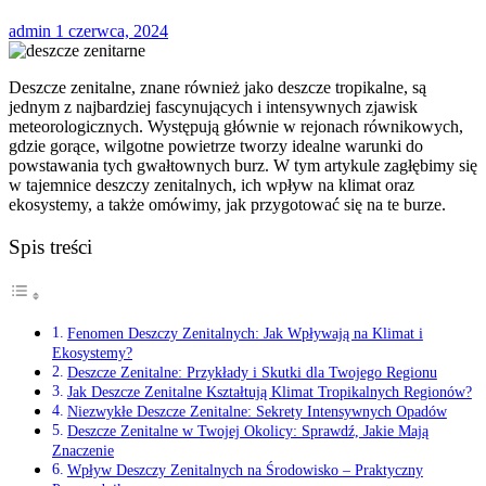
admin
1 czerwca, 2024
Deszcze zenitalne, znane również jako deszcze tropikalne, są
jednym z najbardziej fascynujących i intensywnych zjawisk
meteorologicznych. Występują głównie w rejonach równikowych,
gdzie gorące, wilgotne powietrze tworzy idealne warunki do
powstawania tych gwałtownych burz. W tym artykule zagłębimy się
w tajemnice deszczy zenitalnych, ich wpływ na klimat oraz
ekosystemy, a także omówimy, jak przygotować się na te burze.
Spis treści
Fenomen Deszczy Zenitalnych: Jak Wpływają na Klimat i
Ekosystemy?
Deszcze Zenitalne: Przykłady i Skutki dla Twojego Regionu
Jak Deszcze Zenitalne Kształtują Klimat Tropikalnych Regionów?
Niezwykłe Deszcze Zenitalne: Sekrety Intensywnych Opadów
Deszcze Zenitalne w Twojej Okolicy: Sprawdź, Jakie Mają
Znaczenie
Wpływ Deszczy Zenitalnych na Środowisko – Praktyczny