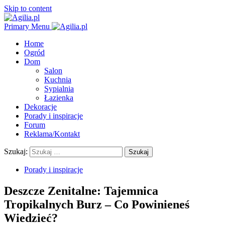
Skip to content
Primary Menu
Home
Ogród
Dom
Salon
Kuchnia
Sypialnia
Łazienka
Dekoracje
Porady i inspiracje
Forum
Reklama/Kontakt
Szukaj:
Porady i inspiracje
Deszcze Zenitalne: Tajemnica
Tropikalnych Burz – Co Powinieneś
Wiedzieć?