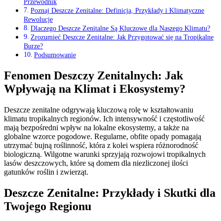
Przewodnik
Poznaj Deszcze Zenitalne: Definicja, Przykłady i Klimatyczne
Rewolucje
Dlaczego Deszcze Zenitalne Są Kluczowe dla Naszego Klimatu?
Zrozumieć Deszcze Zenitalne: Jak Przygotować się na Tropikalne
Burze?
Podsumowanie
Fenomen Deszczy Zenitalnych: Jak
Wpływają na Klimat i Ekosystemy?
Deszcze zenitalne odgrywają kluczową rolę w kształtowaniu
klimatu tropikalnych regionów. Ich intensywność i częstotliwość
mają bezpośredni wpływ na lokalne ekosystemy, a także na
globalne wzorce pogodowe. Regularne, obfite opady pomagają
utrzymać bujną roślinność, która z kolei wspiera różnorodność
biologiczną. Wilgotne warunki sprzyjają rozwojowi tropikalnych
lasów deszczowych, które są domem dla niezliczonej ilości
gatunków roślin i zwierząt.
Deszcze Zenitalne: Przykłady i Skutki dla
Twojego Regionu