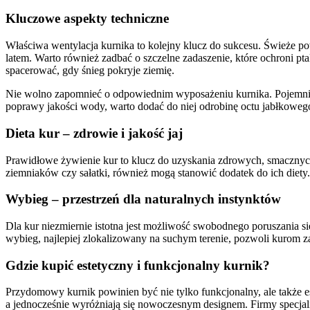
Kluczowe aspekty techniczne
Właściwa wentylacja kurnika to kolejny klucz do sukcesu. Świeże p
latem. Warto również zadbać o szczelne zadaszenie, które ochroni pt
spacerować, gdy śnieg pokryje ziemię.
Nie wolno zapomnieć o odpowiednim wyposażeniu kurnika. Pojemniki
poprawy jakości wody, warto dodać do niej odrobinę octu jabłkoweg
Dieta kur – zdrowie i jakość jaj
Prawidłowe żywienie kur to klucz do uzyskania zdrowych, smacznych j
ziemniaków czy sałatki, również mogą stanowić dodatek do ich diety
Wybieg – przestrzeń dla naturalnych instynktów
Dla kur niezmiernie istotna jest możliwość swobodnego poruszania s
wybieg, najlepiej zlokalizowany na suchym terenie, pozwoli kurom z
Gdzie kupić estetyczny i funkcjonalny kurnik?
Przydomowy kurnik powinien być nie tylko funkcjonalny, ale także 
a jednocześnie wyróżniają się nowoczesnym designem. Firmy specjali