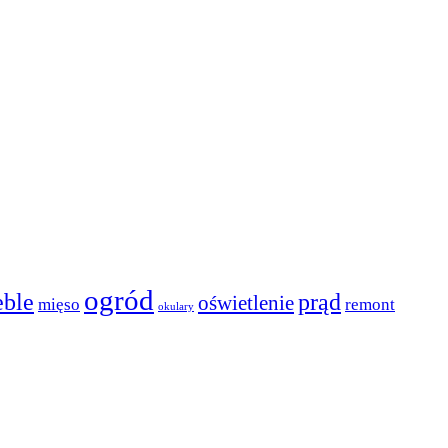
ogród
ble
prąd
oświetlenie
mięso
remont
okulary