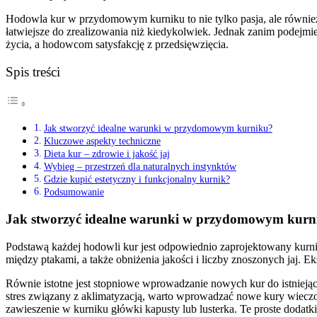
Hodowla kur w przydomowym kurniku to nie tylko pasja, ale również 
łatwiejsze do zrealizowania niż kiedykolwiek. Jednak zanim podejm
życia, a hodowcom satysfakcję z przedsięwzięcia.
Spis treści
Jak stworzyć idealne warunki w przydomowym kurniku?
Kluczowe aspekty techniczne
Dieta kur – zdrowie i jakość jaj
Wybieg – przestrzeń dla naturalnych instynktów
Gdzie kupić estetyczny i funkcjonalny kurnik?
Podsumowanie
Jak stworzyć idealne warunki w przydomowym kurn
Podstawą każdej hodowli kur jest odpowiednio zaprojektowany kurnik
między ptakami, a także obniżenia jakości i liczby znoszonych jaj. 
Równie istotne jest stopniowe wprowadzanie nowych kur do istniejące
stres związany z aklimatyzacją, warto wprowadzać nowe kury wieczore
zawieszenie w kurniku główki kapusty lub lusterka. Te proste dodatk