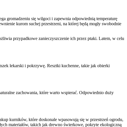
ega gromadzeniu się wilgoci i zapewnia odpowiednią temperaturę
pewnienie kurom suchej przestrzeni, na której będą mogły swobodnie
liwia przypadkowe zanieczyszczenie ich przez ptaki. Latem, w celu
zek lekarski i pokrzywę. Resztki kuchenne, takie jak obierki
 naturalne zachowania, które warto wspierać. Odpowiednio duży
zakup kurników, które doskonale wpasowują się w przestrzeń ogrodu,
łych materiałów, takich jak drewno świerkowe, pokryte ekologiczną