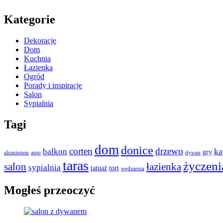
Kategorie
Dekoracje
Dom
Kuchnia
Łazienka
Ogród
Porady i inspiracje
Salon
Sypialnia
Tagi
dom
donice
corten
drzewo
balkon
ka
gry
aluminium
auto
dywan
taras
życzeni
salon
łazienka
sypialnia
tatuaż
tort
wędzarnia
Mogłeś przeoczyć