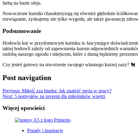
farbą na bazie oleju.
Nowoczesne kurniki charakteryzują się również głębokim ściółkowani
rozwiązanie, zyskujemy nie tylko wygodę, ale także gwarancję zdrow
Podsumowanie
Hodowla kur w przydomowym kurniku to fascynujące doświadczenie, kt
takiej hodowli zależy od zapewnienia kurom odpowiednich warunków,
ozdobą naszego ogrodu i miejscem, które z dumą będziemy prezent
Czy jesteś gotowy na stworzenie swojego własnego kurzej oazy? 🐔
Post navigation
Previous:
Miłość zza biurka: Jak znaleźć męża w pracy?
Next:
5 pomysłów na prezent dla miłośników wnętrz
Więcej opowieści
Porady i inspiracje