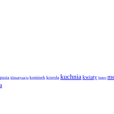
kuchnia
me
kwiaty
pusta
kominek
krzesła
klimatyzacja
lustro
a