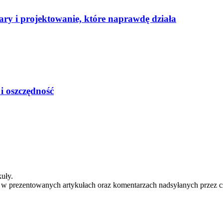
ary i projektowanie, które naprawdę działa
i oszczędność
uły.
e w prezentowanych artykułach oraz komentarzach nadsyłanych przez c