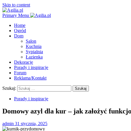
Skip to content
Primary Menu
Home
Ogród
Dom
Salon
Kuchnia
Sypialnia
Łazienka
Dekoracje
Porady i inspiracje
Forum
Reklama/Kontakt
Szukaj:
Porady i inspiracje
Domowy azyl dla kur – jak założyć funkcj
admin
31 stycznia, 2025