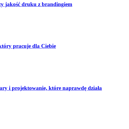
czy jakość druku z brandingiem
tóry pracuje dla Ciebie
ary i projektowanie, które naprawdę działa