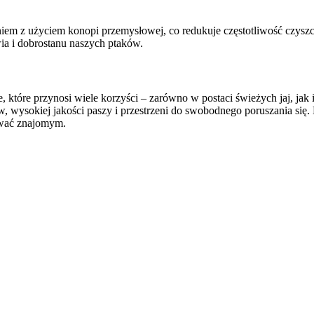
em z użyciem konopi przemysłowej, co redukuje częstotliwość czyszcz
ia i dobrostanu naszych ptaków.
óre przynosi wiele korzyści – zarówno w postaci świeżych jaj, jak i 
 wysokiej jakości paszy i przestrzeni do swobodnego poruszania się.
ować znajomym.