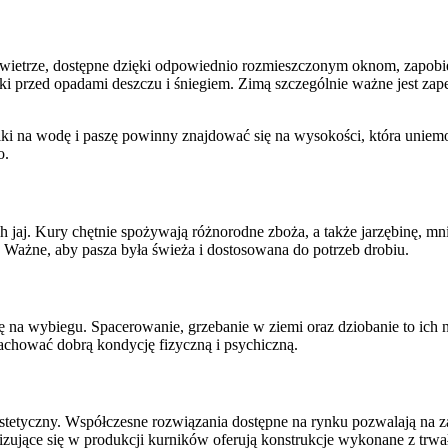
owietrze, dostępne dzięki odpowiednio rozmieszczonym oknom, zapobi
aki przed opadami deszczu i śniegiem. Zimą szczególnie ważne jest za
 na wodę i paszę powinny znajdować się na wysokości, która uniemoż
o.
aj. Kury chętnie spożywają różnorodne zboża, a także jarzębinę, mnis
. Ważne, aby pasza była świeża i dostosowana do potrzeb drobiu.
ię na wybiegu. Spacerowanie, grzebanie w ziemi oraz dziobanie to ich
achować dobrą kondycję fizyczną i psychiczną.
estetyczny. Współczesne rozwiązania dostępne na rynku pozwalają na 
zujące się w produkcji kurników oferują konstrukcje wykonane z trwa