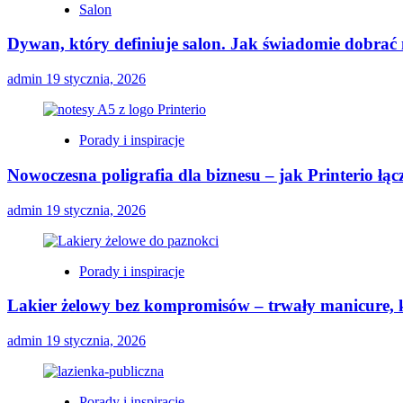
Salon
Dywan, który definiuje salon. Jak świadomie dobrać
admin
19 stycznia, 2026
Porady i inspiracje
Nowoczesna poligrafia dla biznesu – jak Printerio łą
admin
19 stycznia, 2026
Porady i inspiracje
Lakier żelowy bez kompromisów – trwały manicure, k
admin
19 stycznia, 2026
Porady i inspiracje