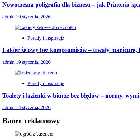
Nowoczesna poligrafia dla biznesu – jak Printerio łą
admin
19 stycznia, 2026
Porady i inspiracje
Lakier żelowy bez kompromisów – trwały manicure, k
admin
19 stycznia, 2026
Porady i inspiracje
Toalety i łazienki w biurze bez błędów – normy, wymi
admin
14 stycznia, 2026
Baner reklamowy