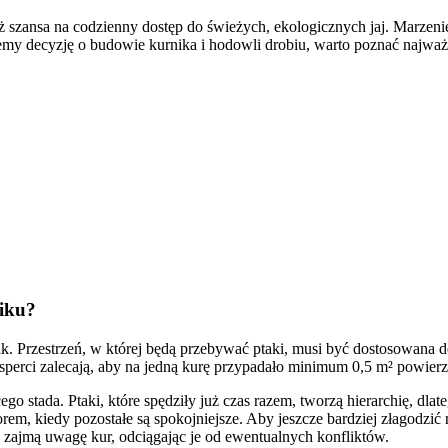
szansa na codzienny dostęp do świeżych, ekologicznych jaj. Marzenie
iemy decyzję o budowie kurnika i hodowli drobiu, warto poznać najw
iku?
. Przestrzeń, w której będą przebywać ptaki, musi być dostosowana do
Eksperci zalecają, aby na jedną kurę przypadało minimum 0,5 m² powier
go stada. Ptaki, które spędziły już czas razem, tworzą hierarchię, d
m, kiedy pozostałe są spokojniejsze. Aby jeszcze bardziej złagodzić 
i zajmą uwagę kur, odciągając je od ewentualnych konfliktów.