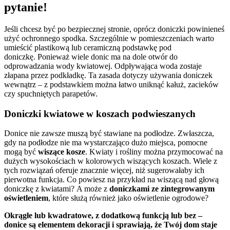
pytanie!
Jeśli chcesz być po bezpiecznej stronie, oprócz doniczki powinieneś
użyć ochronnego spodka. Szczególnie w pomieszczeniach warto
umieścić plastikową lub ceramiczną podstawkę pod
doniczkę. Ponieważ wiele donic ma na dole otwór do
odprowadzania wody kwiatowej. Odpływająca woda zostaje
złapana przez podkładkę. Ta zasada dotyczy używania doniczek
wewnątrz – z podstawkiem można łatwo uniknąć kałuż, zacieków
czy spuchniętych parapetów.
Doniczki kwiatowe w koszach podwieszanych
Donice nie zawsze muszą być stawiane na podłodze. Zwłaszcza,
gdy na podłodze nie ma wystarczająco dużo miejsca, pomocne
mogą być
wiszące kosze
. Kwiaty i rośliny można przymocować na
dużych wysokościach w kolorowych wiszących koszach. Wiele z
tych rozwiązań oferuje znacznie więcej, niż sugerowałaby ich
pierwotna funkcja. Co powiesz na przykład na wiszącą nad głową
doniczkę z kwiatami? A może z
doniczkami ze zintegrowanym
oświetleniem
, które służą również jako oświetlenie ogrodowe?
Okrągłe lub kwadratowe, z dodatkową funkcją lub bez –
donice są elementem dekoracji i sprawiają, że Twój dom staje