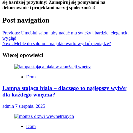
się bardziej przytulny! Zainspiruj się pomysłami na
dekorowanie i projektami naszej społeczności!
Post navigation
Previous:
Umebluj salon, aby nadać mu świeży i bardziej elegancki
wygląd
Next:
Meble do salonu – na jakie warto wydać pieniądze?
Więcej opowieści
Dom
Lampa stojąca biała – dlaczego to najlepszy wybór
dla każdego wnętrza?
admin
7 sierpnia, 2025
Dom