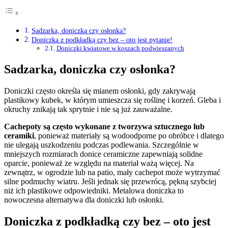
Sadzarka, doniczka czy osłonka?
Doniczka z podkładką czy bez – oto jest pytanie!
Doniczki kwiatowe w koszach podwieszanych
Sadzarka, doniczka czy osłonka?
Doniczki często określa się mianem osłonki, gdy zakrywają
plastikowy kubek, w którym umieszcza się roślinę i korzeń. Gleba i
okruchy znikają tak sprytnie i nie są już zauważalne.
Cachepoty są często wykonane z tworzywa sztucznego lub
ceramiki
, ponieważ materiały są wodoodporne po obróbce i dlatego
nie ulegają uszkodzeniu podczas podlewania. Szczególnie w
mniejszych rozmiarach donice ceramiczne zapewniają solidne
oparcie, ponieważ ze względu na materiał ważą więcej. Na
zewnątrz, w ogrodzie lub na patio, mały cachepot może wytrzymać
silne podmuchy wiatru. Jeśli jednak się przewrócą, pękną szybciej
niż ich plastikowe odpowiedniki. Metalowa doniczka to
nowoczesna alternatywa dla doniczki lub osłonki.
Doniczka z podkładką czy bez – oto jest