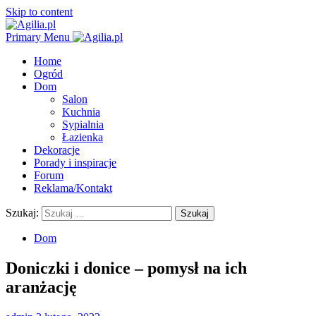
Skip to content
Primary Menu
Home
Ogród
Dom
Salon
Kuchnia
Sypialnia
Łazienka
Dekoracje
Porady i inspiracje
Forum
Reklama/Kontakt
Szukaj:
Dom
Doniczki i donice – pomysł na ich
aranżację