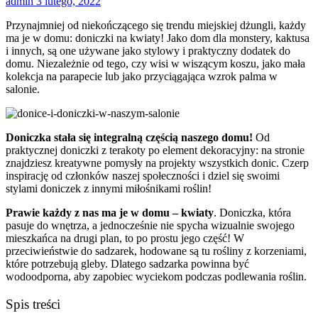
admin
3 lutego, 2022
Przynajmniej od niekończącego się trendu miejskiej dżungli, każdy
ma je w domu: doniczki na kwiaty! Jako dom dla monstery, kaktusa
i innych, są one używane jako stylowy i praktyczny dodatek do
domu. Niezależnie od tego, czy wisi w wiszącym koszu, jako mała
kolekcja na parapecie lub jako przyciągająca wzrok palma w
salonie.
Doniczka stała się integralną częścią naszego domu!
Od
praktycznej doniczki z terakoty po element dekoracyjny: na stronie
znajdziesz kreatywne pomysły na projekty wszystkich donic. Czerp
inspirację od członków naszej społeczności i dziel się swoimi
stylami doniczek z innymi miłośnikami roślin!
Prawie każdy z nas ma je w domu – kwiaty
. Doniczka, która
pasuje do wnętrza, a jednocześnie nie spycha wizualnie swojego
mieszkańca na drugi plan, to po prostu jego część! W
przeciwieństwie do sadzarek, hodowane są tu rośliny z korzeniami,
które potrzebują gleby. Dlatego sadzarka powinna być
wodoodporna, aby zapobiec wyciekom podczas podlewania roślin.
Spis treści