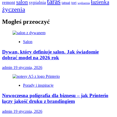
taras
salon
łazienka
remont
sypialnia
tatuaż
tort
wędzarnia
życzenia
Mogłeś przeoczyć
Salon
Dywan, który definiuje salon. Jak świadomie
dobrać model na 2026 rok
admin
19 stycznia, 2026
Porady i inspiracje
Nowoczesna poligrafia dla biznesu – jak Printerio
łączy jakość druku z brandingiem
admin
19 stycznia, 2026