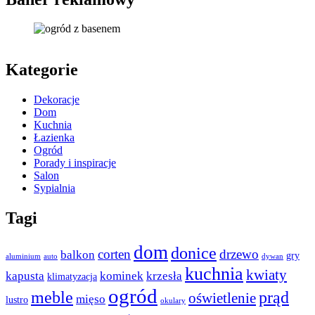
Kategorie
Dekoracje
Dom
Kuchnia
Łazienka
Ogród
Porady i inspiracje
Salon
Sypialnia
Tagi
dom
donice
corten
drzewo
balkon
gry
aluminium
auto
dywan
kuchnia
kwiaty
kapusta
kominek
krzesła
klimatyzacja
ogród
meble
prąd
oświetlenie
mięso
lustro
okulary