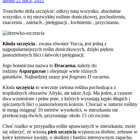
admin
22 lipca, 2022
Tronchetto della szczęście: odkryj tutaj wszystko, absolutnie
wszystko, o tej niezwykłej roślinie doniczkowej, pochodzeniu,
znaczeniu , zaletach , pielęgnacji , kwitnieniu , przycinaniu.
Kłoda szczęścia
, zwana również Yucca
,
jest jedną z
najpopularniejszych roślin doniczkowych, dzięki pięknu
jasnozielonych liści i łatwości pielęgnacji.
Jego botaniczna nazwa to
Dracaena,
należy do
rodziny
Aspargaceae
i obejmuje wiele różnych
gatunków. Najbardziej znany jest
fragrans D racaena.
Kłoda
szczęścia
to wiecznie zielona roślina pochodząca z
tropikalnych obszarów Afryki, ale także Azji. Ma jeden, a czasem
dwa wzniesione i pełne pnie, z których wyrastają kępki długich i
spiczastych liści o jasnozielonym kolorze. Chociaż w naturze rośliny
te mogą osiągnąć 10 metrów wysokości, w mieszkaniu nie
przekraczają dwóch, przyrastając około 15 cm rocznie.
Choć rzadko w przypadku roślin uprawianych w mieszkaniu, może
się zdarzyć, że wiosną
pień szczęścia
wypuszcza drobne, zebrane w
kolce kremowe kwiaty, o słodkim i bardzo intensywnym zapachu.