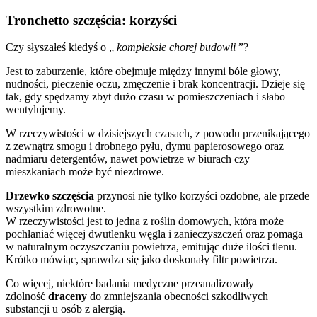
Tronchetto szczęścia: korzyści
Czy słyszałeś kiedyś o „
kompleksie chorej budowli
”?
Jest to zaburzenie, które obejmuje między innymi bóle głowy,
nudności, pieczenie oczu, zmęczenie i brak koncentracji. Dzieje się
tak, gdy spędzamy zbyt dużo czasu w pomieszczeniach i słabo
wentylujemy.
W rzeczywistości w dzisiejszych czasach, z powodu przenikającego
z zewnątrz smogu i drobnego pyłu, dymu papierosowego oraz
nadmiaru detergentów, nawet powietrze w biurach czy
mieszkaniach może być niezdrowe.
Drzewko
szczęścia
przynosi nie tylko korzyści ozdobne, ale przede
wszystkim zdrowotne.
W rzeczywistości jest to jedna z roślin domowych, która może
pochłaniać więcej dwutlenku węgla i zanieczyszczeń oraz pomaga
w naturalnym oczyszczaniu powietrza, emitując duże ilości tlenu.
Krótko mówiąc, sprawdza się jako doskonały filtr powietrza.
Co więcej, niektóre badania medyczne przeanalizowały
zdolność
draceny
do zmniejszania obecności szkodliwych
substancji u osób z alergią.