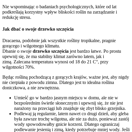
Nie wspominając o badaniach psychologicznych, które od lat
podkreślają korzystny wpływ bliskości roślin na zarządzanie i
redukcję stresu.
Jak dbać o swoje drzewko szczęścia
Dracaena, podobnie jak wszystkie rośliny tropikalne, pragnie
gorącego i wilgotnego klimatu.
Dbanie o swoje
drzewko szczęścia
jest bardzo łatwe. Po prostu
upewnij się, że ma stabilny klimat zarówno latem, jak i
zimą. Zalecana temperatura wynosi od 18 do 21 C°, przy
wilgotności 70%.
Będąc rośliną pochodzącą z gorących krajów, ważne jest, aby nigdy
nie cierpiała z powodu zimna. Dlatego jest to idealna roślina
doniczkowa, a nie zewnętrzna.
Umieść go w bardzo jasnym miejscu w domu, ale nie w
bezpośrednim świetle słonecznym i upewnij się, że nie jest
narażony na przeciągi lub znajduje się zbyt blisko grzejnika.
Podlewaj ją regularnie, latem nawet co drugi dzień, aby gleba
była zawsze trochę wilgotna, ale nie za dużo, ponieważ zastój
wody spowodowałby gnicie korzeni. Dlatego ograniczaj
podlewanie jesienią i zimą, kiedy potrzebuje mniej wody. Jeśli