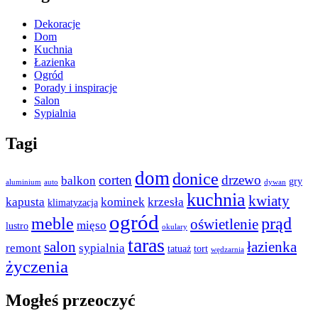
Dekoracje
Dom
Kuchnia
Łazienka
Ogród
Porady i inspiracje
Salon
Sypialnia
Tagi
dom
donice
corten
drzewo
balkon
gry
aluminium
auto
dywan
kuchnia
kwiaty
kapusta
kominek
krzesła
klimatyzacja
ogród
meble
prąd
oświetlenie
mięso
lustro
okulary
taras
salon
łazienka
remont
sypialnia
tatuaż
tort
wędzarnia
życzenia
Mogłeś przeoczyć