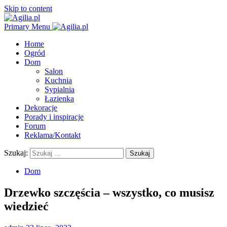
Skip to content
Primary Menu
Home
Ogród
Dom
Salon
Kuchnia
Sypialnia
Łazienka
Dekoracje
Porady i inspiracje
Forum
Reklama/Kontakt
Szukaj:
Dom
Drzewko szczęścia – wszystko, co musisz
wiedzieć