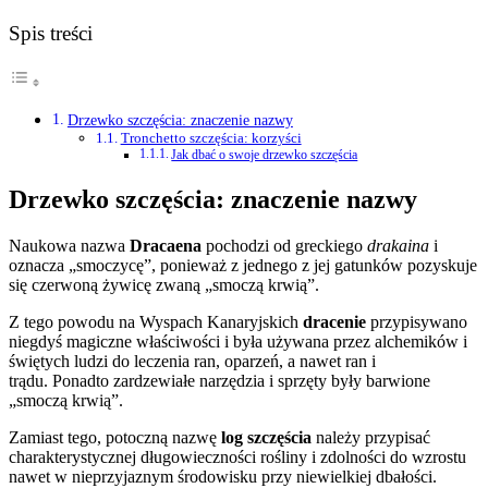
Spis treści
Drzewko szczęścia: znaczenie nazwy
Tronchetto szczęścia: korzyści
Jak dbać o swoje drzewko szczęścia
Drzewko szczęścia: znaczenie nazwy
Naukowa nazwa
Dracaena
pochodzi od greckiego
drakaina
i
oznacza „smoczycę”, ponieważ z jednego z jej gatunków pozyskuje
się czerwoną żywicę zwaną „smoczą krwią”.
Z tego powodu na Wyspach Kanaryjskich
dracenie
przypisywano
niegdyś magiczne właściwości i była używana przez alchemików i
świętych ludzi do leczenia ran, oparzeń, a nawet ran i
trądu. Ponadto zardzewiałe narzędzia i sprzęty były barwione
„smoczą krwią”.
Zamiast tego, potoczną nazwę
log szczęścia
należy przypisać
charakterystycznej długowieczności rośliny i zdolności do wzrostu
nawet w nieprzyjaznym środowisku przy niewielkiej dbałości.