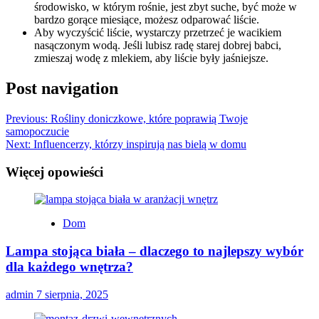
środowisko, w którym rośnie, jest zbyt suche, być może w
bardzo gorące miesiące, możesz odparować liście.
Aby wyczyścić liście, wystarczy przetrzeć je wacikiem
nasączonym wodą. Jeśli lubisz radę starej dobrej babci,
zmieszaj wodę z mlekiem, aby liście były jaśniejsze.
Post navigation
Previous:
Rośliny doniczkowe, które poprawią Twoje
samopoczucie
Next:
Influencerzy, którzy inspirują nas bielą w domu
Więcej opowieści
Dom
Lampa stojąca biała – dlaczego to najlepszy wybór
dla każdego wnętrza?
admin
7 sierpnia, 2025