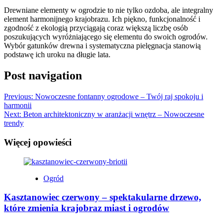
Drewniane elementy w ogrodzie to nie tylko ozdoba, ale integralny
element harmonijnego krajobrazu. Ich piękno, funkcjonalność i
zgodność z ekologią przyciągają coraz większą liczbę osób
poszukujących wyróżniającego się elementu do swoich ogrodów.
Wybór gatunków drewna i systematyczna pielęgnacja stanowią
podstawę ich uroku na długie lata.
Post navigation
Previous:
Nowoczesne fontanny ogrodowe – Twój raj spokoju i
harmonii
Next:
Beton architektoniczny w aranżacji wnętrz – Nowoczesne
trendy
Więcej opowieści
Ogród
Kasztanowiec czerwony – spektakularne drzewo,
które zmienia krajobraz miast i ogrodów