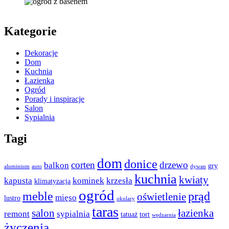
Kategorie
Dekoracje
Dom
Kuchnia
Łazienka
Ogród
Porady i inspiracje
Salon
Sypialnia
Tagi
dom
donice
corten
drzewo
balkon
gry
aluminium
auto
dywan
kuchnia
kwiaty
kapusta
kominek
krzesła
klimatyzacja
ogród
meble
prąd
oświetlenie
mięso
lustro
okulary
taras
salon
łazienka
remont
sypialnia
tatuaż
tort
wędzarnia
życzenia