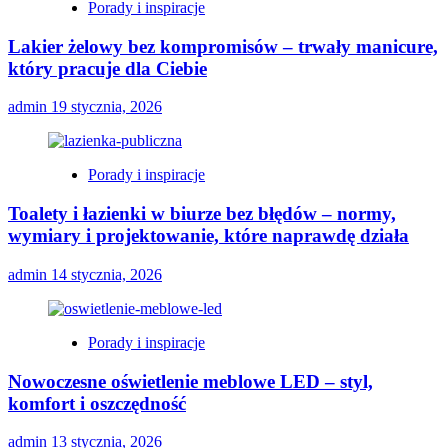
Porady i inspiracje
Lakier żelowy bez kompromisów – trwały manicure,
który pracuje dla Ciebie
admin
19 stycznia, 2026
Porady i inspiracje
Toalety i łazienki w biurze bez błędów – normy,
wymiary i projektowanie, które naprawdę działa
admin
14 stycznia, 2026
Porady i inspiracje
Nowoczesne oświetlenie meblowe LED – styl,
komfort i oszczędność
admin
13 stycznia, 2026