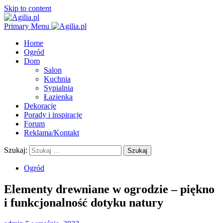
Skip to content
Primary Menu
Home
Ogród
Dom
Salon
Kuchnia
Sypialnia
Łazienka
Dekoracje
Porady i inspiracje
Forum
Reklama/Kontakt
Szukaj:
Ogród
Elementy drewniane w ogrodzie – piękno
i funkcjonalność dotyku natury