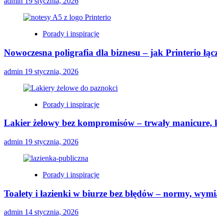
admin
19 stycznia, 2026
Porady i inspiracje
Nowoczesna poligrafia dla biznesu – jak Printerio łą
admin
19 stycznia, 2026
Porady i inspiracje
Lakier żelowy bez kompromisów – trwały manicure, k
admin
19 stycznia, 2026
Porady i inspiracje
Toalety i łazienki w biurze bez błędów – normy, wymi
admin
14 stycznia, 2026