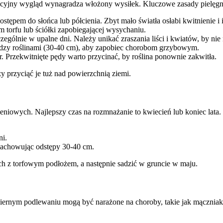
cyjny wygląd wynagradza włożony wysiłek. Kluczowe zasady pielęgna
ostępem do słońca lub półcienia. Zbyt mało światła osłabi kwitnienie 
m torfu lub ściółki zapobiegającej wysychaniu.
ólnie w upalne dni. Należy unikać zraszania liści i kwiatów, by nie 
dzy roślinami (30-40 cm), aby zapobiec chorobom grzybowym.
rzekwitnięte pędy warto przycinać, by roślina ponownie zakwitła.
przyciąć je tuż nad powierzchnią ziemi.
niowych. Najlepszy czas na rozmnażanie to kwiecień lub koniec lata.
ni.
zachowując odstępy 30-40 cm.
h z torfowym podłożem, a następnie sadzić w gruncie w maju.
dmiernym podlewaniu mogą być narażone na choroby, takie jak mączniak