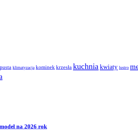
kuchnia
me
kwiaty
pusta
kominek
krzesła
klimatyzacja
lustro
a
 model na 2026 rok