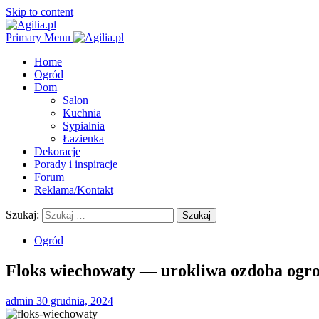
Skip to content
Primary Menu
Home
Ogród
Dom
Salon
Kuchnia
Sypialnia
Łazienka
Dekoracje
Porady i inspiracje
Forum
Reklama/Kontakt
Szukaj:
Ogród
Floks wiechowaty — urokliwa ozdoba ogr
admin
30 grudnia, 2024