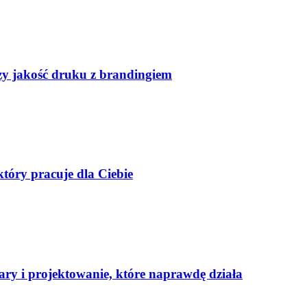
czy jakość druku z brandingiem
tóry pracuje dla Ciebie
ary i projektowanie, które naprawdę działa