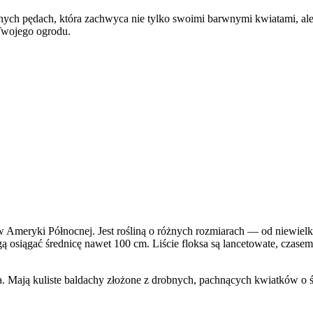
nych pędach, która zachwyca nie tylko swoimi barwnymi kwiatami, al
 Twojego ogrodu.
w Ameryki Północnej. Jest rośliną o różnych rozmiarach — od niewiel
osiągać średnicę nawet 100 cm. Liście floksa są lancetowate, czasem j
ia. Mają kuliste baldachy złożone z drobnych, pachnących kwiatków o