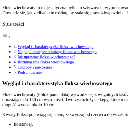
Floks wiechowaty to majestatyczna bylina o sztywnych, wyprostowa
Dowiedz się, jak zadbać o tę roślinę, by stała się prawdziwą ozdobą
Spis treści
Wygląd i charakterystyka floksa wiechowatego
Najpopularniejsze odmiany floksa wiechowatego
Jak uprawiać floksa wiechowatego?
Rozmnażanie floksa wiechowatego
Choroby i nawożenie
Podsumowanie
Wygląd i charakterystyka floksa wiechowatego
Floks wiechowaty (Phlox paniculata) wywodzi się z wilgotnych lasó
dorastające do 150 cm wysokości. Tworzy rozłożyste kępy, które mogą 
długość wynosi około 10 cm.
Kwiaty floksa pojawiają się latem, zazwyczaj od czerwca do wrześn
fioletowej,