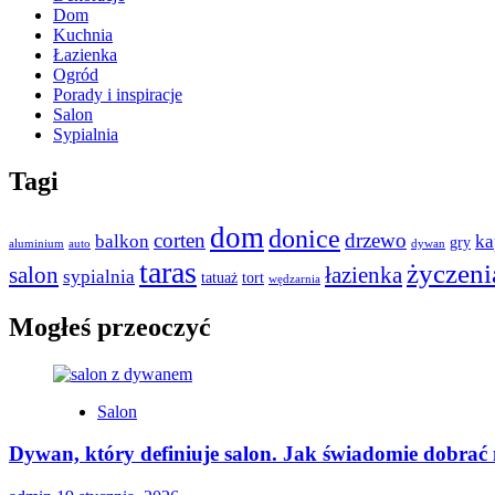
Dom
Kuchnia
Łazienka
Ogród
Porady i inspiracje
Salon
Sypialnia
Tagi
dom
donice
corten
drzewo
balkon
ka
gry
aluminium
auto
dywan
taras
życzeni
salon
łazienka
sypialnia
tatuaż
tort
wędzarnia
Mogłeś przeoczyć
Salon
Dywan, który definiuje salon. Jak świadomie dobrać