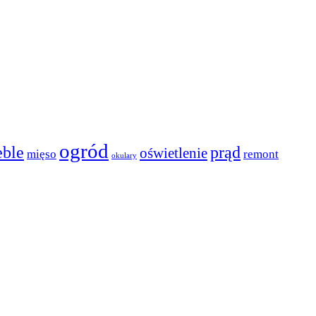
ogród
ble
prąd
oświetlenie
mięso
remont
okulary