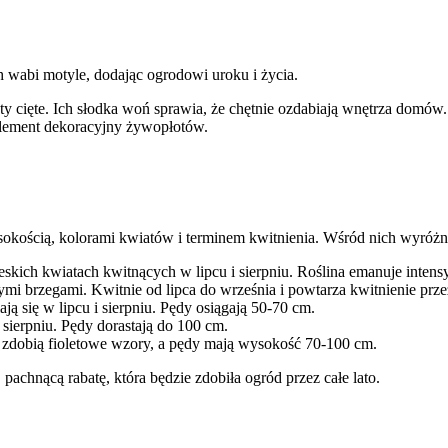
 wabi motyle, dodając ogrodowi uroku i życia.
wiaty cięte. Ich słodka woń sprawia, że chętnie ozdabiają wnętrza domó
element dekoracyjny żywopłotów.
kością, kolorami kwiatów i terminem kwitnienia. Wśród nich wyróżnia
skich kwiatach kwitnących w lipcu i sierpniu. Roślina emanuje inten
i brzegami. Kwitnie od lipca do września i powtarza kwitnienie przez
 się w lipcu i sierpniu. Pędy osiągają 50-70 cm.
 sierpniu. Pędy dorastają do 100 cm.
y zdobią fioletowe wzory, a pędy mają wysokość 70-100 cm.
pachnącą rabatę, która będzie zdobiła ogród przez całe lato.