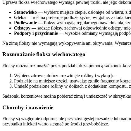
Uprawa floksa wiechowatego wymaga pewnej troski, ale jego dekora
Stanowisko
— wybierz miejsce ciepłe, osłonięte od wiatru, z d
Gleba
— roślina preferuje podłoże żyzne, wilgotne, z dodatkie
Podlewanie
— floksy wymagają regularnego nawadniania, szczeg
Odstępy
— sadząc floksy, zachowaj odpowiednie odstępy mię
Podpory i przycinanie
— wysokie odmiany wymagają podpór. P
Na zimę floksy nie wymagają wykopywania ani okrywania. Wystarczy 
Rozmnażanie floksa wiechowatego
Floksy można rozmnażać przez podział lub za pomocą sadzonek korze
Wybierz zdrowe, dobrze rozwinięte rośliny i wykop je.
Podziel je na mniejsze części, usuwając zgniłe fragmenty korze
Umieść podzielone rośliny w dołkach z dodatkiem kompostu, 
Sadzonki korzeniowe można pobierać zimą i umieszczać w skrzynkac
Choroby i nawożenie
Floksy są względnie odporne, ale przy zbyt gęstej rozsadzie lub na
przypadku infekcji warto sięgnąć po środki grzybobójcze.