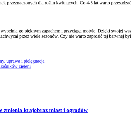
ek przeznaczonych dla roślin kwitnących. Co 4-5 lat warto przesadza
ież wypełnia go pięknym zapachem i przyciąga motyle. Dzięki swojej w
zachwycał przez wiele sezonów. Czy nie warto zaprosić tej barwnej b
y, uprawa i pielęgnacja
łośników zieleni
e zmienia krajobraz miast i ogrodów