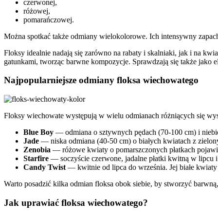
czerwonej,
różowej,
pomarańczowej.
Można spotkać także odmiany wielokolorowe. Ich intensywny zapach
Floksy idealnie nadają się zarówno na rabaty i skalniaki, jak i na k
gatunkami, tworząc barwne kompozycje. Sprawdzają się także jako 
Najpopularniejsze odmiany floksa wiechowatego
Floksy wiechowate występują w wielu odmianach różniących się wyso
Blue Boy
— odmiana o sztywnych pędach (70-100 cm) i niebie
Jade
— niska odmiana (40-50 cm) o białych kwiatach z zielonym
Zenobia
— różowe kwiaty o pomarszczonych płatkach pojawiają
Starfire
— soczyście czerwone, jadalne płatki kwitną w lipcu i
Candy Twist
— kwitnie od lipca do września. Jej białe kwiat
Warto posadzić kilka odmian floksa obok siebie, by stworzyć barwną, 
Jak uprawiać floksa wiechowatego?