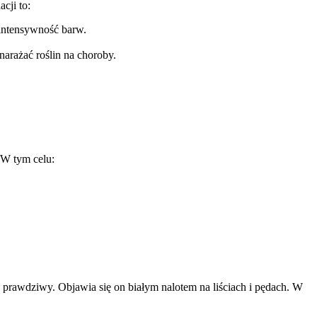
cji to:
i intensywność barw.
narażać roślin na choroby.
 W tym celu:
 prawdziwy. Objawia się on białym nalotem na liściach i pędach. W