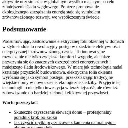
aktywnie uczestnicząc w globalnym wysiłku mającym na celu
zmniejszenie śladu węglowego. Poprzez promowanie
ekologicznego zarządzania energią staje się symbolem
zrównoważonego rozwoju we współczesnym świecie.
Podsumowanie
Podsumowując, zastosowanie elektrycznej folii okiennej w domach
w stylu stodoła to rewolucyjny postęp w dziedzinie efektywności
energetycznej i zrównoważonego życia. To innowacyjne
rozwiązanie nie tylko zwiększa komfort i wygodę, ale także
przyczynia się do znacznych oszczędności energetycznych i
mniejszego śladu środowiskowego. W miarę jak technologia nadal
kształtuje przyszłość budownictwa, elektryczna folia okienna
wyróżnia się jako symbol postępu, przekształcając tradycyjne
wiejskie domy w nowoczesne, ekologiczne siedziby. Przyjęcie tej
technologii to nie tylko inwestycja w teraźniejszość, ale również
zobowiązanie do bardziej zielonej i efektywnej przyszłości.
Warto przeczytać!
Skuteczne czyszczenie elewacji domu – profesjonalny
poradnik krok-po-kroku
Jak czyścić płytki prysznicowe z kamienia naturalnego –
obszerny przewodnik