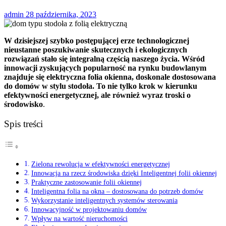
admin
28 października, 2023
W dzisiejszej szybko postępującej erze technologicznej
nieustanne poszukiwanie skutecznych i ekologicznych
rozwiązań stało się integralną częścią naszego życia. Wśród
innowacji zyskujących popularność na rynku budowlanym
znajduje się elektryczna folia okienna, doskonale dostosowana
do domów w stylu stodoła. To nie tylko krok w kierunku
efektywności energetycznej, ale również wyraz troski o
środowisko
.
Spis treści
Zielona rewolucja w efektywności energetycznej
Innowacja na rzecz środowiska dzięki Inteligentnej folii okiennej
Praktyczne zastosowanie folii okiennej
Inteligentna folia na okna – dostosowana do potrzeb domów
Wykorzystanie inteligentnych systemów sterowania
Innowacyjność w projektowaniu domów
Wpływ na wartość nieruchomości