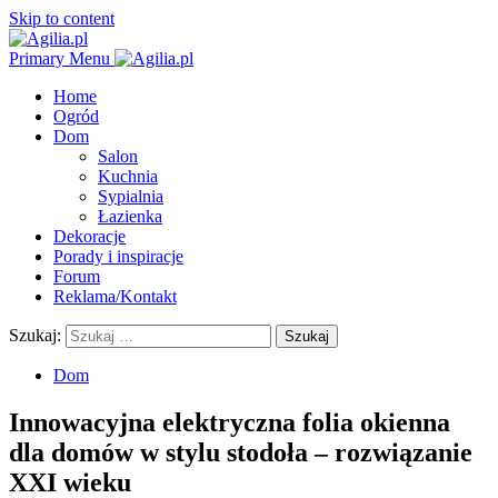
Skip to content
Primary Menu
Home
Ogród
Dom
Salon
Kuchnia
Sypialnia
Łazienka
Dekoracje
Porady i inspiracje
Forum
Reklama/Kontakt
Szukaj:
Dom
Innowacyjna elektryczna folia okienna
dla domów w stylu stodoła – rozwiązanie
XXI wieku