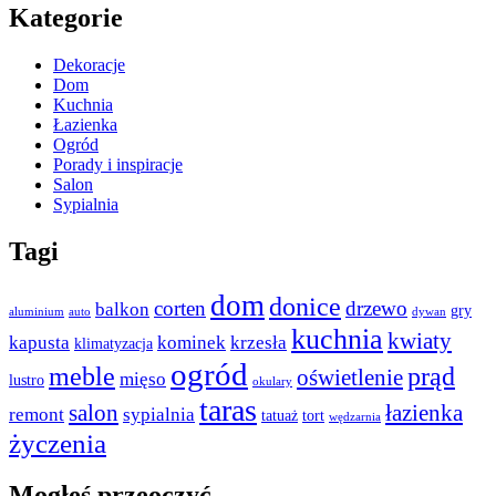
Kategorie
Dekoracje
Dom
Kuchnia
Łazienka
Ogród
Porady i inspiracje
Salon
Sypialnia
Tagi
dom
donice
corten
drzewo
balkon
gry
aluminium
auto
dywan
kuchnia
kwiaty
kapusta
kominek
krzesła
klimatyzacja
ogród
meble
prąd
oświetlenie
mięso
lustro
okulary
taras
salon
łazienka
remont
sypialnia
tatuaż
tort
wędzarnia
życzenia
Mogłeś przeoczyć