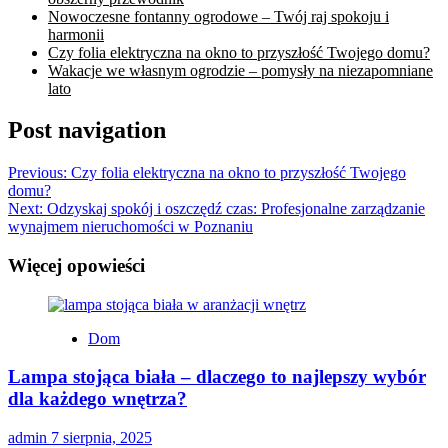
Nowoczesne fontanny ogrodowe – Twój raj spokoju i
harmonii
Czy folia elektryczna na okno to przyszłość Twojego domu?
Wakacje we własnym ogrodzie – pomysły na niezapomniane
lato
Post navigation
Previous:
Czy folia elektryczna na okno to przyszłość Twojego
domu?
Next:
Odzyskaj spokój i oszczędź czas: Profesjonalne zarządzanie
wynajmem nieruchomości w Poznaniu
Więcej opowieści
Dom
Lampa stojąca biała – dlaczego to najlepszy wybór
dla każdego wnętrza?
admin
7 sierpnia, 2025