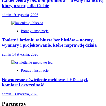
Lakier żelowy bez kompromisów – trwały manicure,
który pracuje dla Ciebie
admin
19 stycznia, 2026
Porady i inspiracje
Toalety i łazienki w biurze bez błędów – normy,
wymiary i projektowanie, które naprawdę działa
admin
14 stycznia, 2026
Porady i inspiracje
Nowoczesne oświetlenie meblowe LED – styl,
komfort i oszczędność
admin
13 stycznia, 2026
Partnerzy