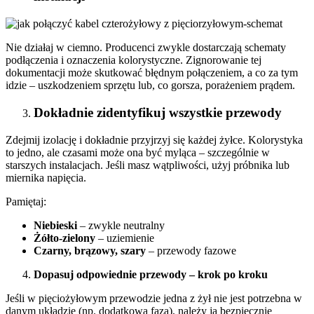
Nie działaj w ciemno. Producenci zwykle dostarczają schematy
podłączenia i oznaczenia kolorystyczne. Zignorowanie tej
dokumentacji może skutkować błędnym połączeniem, a co za tym
idzie – uszkodzeniem sprzętu lub, co gorsza, porażeniem prądem.
Dokładnie zidentyfikuj wszystkie przewody
Zdejmij izolację i dokładnie przyjrzyj się każdej żyłce. Kolorystyka
to jedno, ale czasami może ona być myląca – szczególnie w
starszych instalacjach. Jeśli masz wątpliwości, użyj próbnika lub
miernika napięcia.
Pamiętaj:
Niebieski
– zwykle neutralny
Żółto-zielony
– uziemienie
Czarny, brązowy, szary
– przewody fazowe
Dopasuj odpowiednie przewody – krok po kroku
Jeśli w pięciożyłowym przewodzie jedna z żył nie jest potrzebna w
danym układzie (np. dodatkowa faza), należy ją bezpiecznie