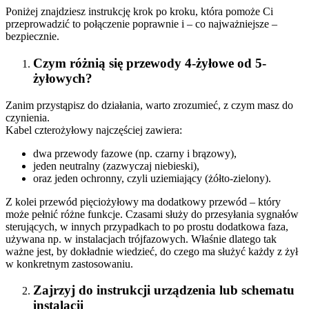
Poniżej znajdziesz instrukcję krok po kroku, która pomoże Ci
przeprowadzić to połączenie poprawnie i – co najważniejsze –
bezpiecznie.
Czym różnią się przewody 4-żyłowe od 5-
żyłowych?
Zanim przystąpisz do działania, warto zrozumieć, z czym masz do
czynienia.
Kabel czterożyłowy najczęściej zawiera:
dwa przewody fazowe (np. czarny i brązowy),
jeden neutralny (zazwyczaj niebieski),
oraz jeden ochronny, czyli uziemiający (żółto-zielony).
Z kolei przewód pięciożyłowy ma dodatkowy przewód – który
może pełnić różne funkcje. Czasami służy do przesyłania sygnałów
sterujących, w innych przypadkach to po prostu dodatkowa faza,
używana np. w instalacjach trójfazowych. Właśnie dlatego tak
ważne jest, by dokładnie wiedzieć, do czego ma służyć każdy z żył
w konkretnym zastosowaniu.
Zajrzyj do instrukcji urządzenia lub schematu
instalacji