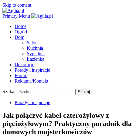
Skip to content
Primary Menu
Home
Ogród
Dom
Salon
Kuchnia
Sypialnia
Łazienka
Dekoracje
Porady i inspiracje
Forum
Reklama/Kontakt
Szukaj:
Porady i inspiracje
Jak połączyć kabel czterożyłowy z
pięciożyłowym? Praktyczny poradnik dla
domowych majsterkowiczów