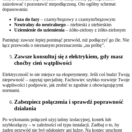
zaizolować i pozostawić niepodłączoną. Oto ogólny schemat
dopasowania:
Faza do fazy
– czarny/brązowy z czarnym/brązowym
Neutralny do neutralnego
– niebieski z niebieskim
Uziemienie do uziemienia
– żółto-zielony z żółto-zielonym
Pamiętaj: zawsze lepiej pominąć przewód, niż podłączyć go źle. Nie
łącz przewodu o nieznanym przeznaczeniu „na próbę”.
Zawsze konsultuj się z elektrykiem, gdy masz
choćby cień wątpliwości
Elektryczność to nie miejsce na eksperymenty. Jeśli coś budzi Twoją
niepewność – zapytaj specjalistę. Fachowiec szybko rozwieje Twoje
wątpliwości i podpowie, jak zrobić to zgodnie z obowiązującymi
normami.
Zabezpiecz połączenia i sprawdź poprawność
działania
Po wykonaniu połączeń użyj taśmy izolacyjnej, kostek lub
szybkozłączy – w zależności od typu instalacji. Zadbaj o to, by
żaden przewód nie był odsłonięty ani luźny. Na koniec uruchom