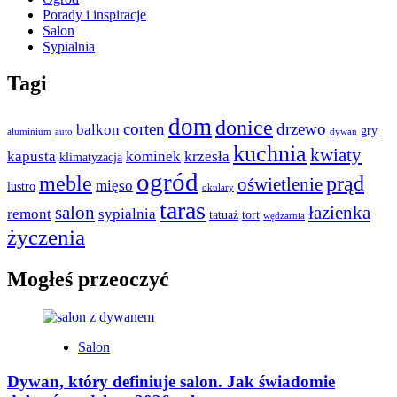
Porady i inspiracje
Salon
Sypialnia
Tagi
dom
donice
corten
drzewo
balkon
gry
aluminium
auto
dywan
kuchnia
kwiaty
kapusta
kominek
krzesła
klimatyzacja
ogród
meble
prąd
oświetlenie
mięso
lustro
okulary
taras
salon
łazienka
remont
sypialnia
tatuaż
tort
wędzarnia
życzenia
Mogłeś przeoczyć
Salon
Dywan, który definiuje salon. Jak świadomie