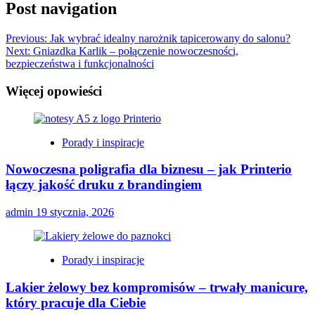
Post navigation
Previous:
Jak wybrać idealny narożnik tapicerowany do salonu?
Next:
Gniazdka Karlik – połączenie nowoczesności,
bezpieczeństwa i funkcjonalności
Więcej opowieści
Porady i inspiracje
Nowoczesna poligrafia dla biznesu – jak Printerio
łączy jakość druku z brandingiem
admin
19 stycznia, 2026
Porady i inspiracje
Lakier żelowy bez kompromisów – trwały manicure,
który pracuje dla Ciebie