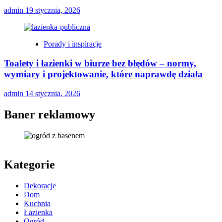
admin
19 stycznia, 2026
Porady i inspiracje
Toalety i łazienki w biurze bez błędów – normy,
wymiary i projektowanie, które naprawdę działa
admin
14 stycznia, 2026
Baner reklamowy
Kategorie
Dekoracje
Dom
Kuchnia
Łazienka
Ogród