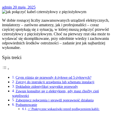
admin
20 maja, 2025
W dobie rosnącej liczby zaawansowanych urządzeń elektrycznych,
instalatorzy – zarówno amatorzy, jak i profesjonaliści – coraz
częściej spotykają się z sytuacją, w której muszą połączyć przewód
czterożyłowy z pięciożyłowym. Choć na pierwszy rzut oka może to
wydawać się skomplikowane, przy odrobinie wiedzy i zachowaniu
odpowiednich środków ostrożności – zadanie jest jak najbardziej
wykonalne.
Spis treści
Czym różnią się przewody 4-żyłowe od 5-żyłowych?
Zajrzyj do instrukcji urządzenia lub schematu instalacji
Dokładnie zidentyfikuj wszystkie przewody
Zawsze konsultuj się z elektrykiem, gdy masz choćby cień
wątpliwości
Zabezpiecz połączenia i sprawdź poprawność działania
Podsumowanie
✅ Praktyczne wskazówki przed podłączeniem kabli: