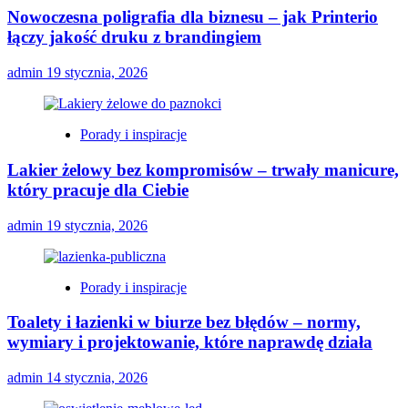
Nowoczesna poligrafia dla biznesu – jak Printerio
łączy jakość druku z brandingiem
admin
19 stycznia, 2026
Porady i inspiracje
Lakier żelowy bez kompromisów – trwały manicure,
który pracuje dla Ciebie
admin
19 stycznia, 2026
Porady i inspiracje
Toalety i łazienki w biurze bez błędów – normy,
wymiary i projektowanie, które naprawdę działa
admin
14 stycznia, 2026