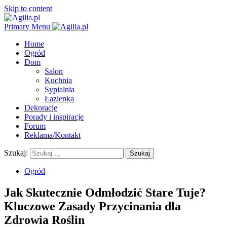
Skip to content
Primary Menu
Home
Ogród
Dom
Salon
Kuchnia
Sypialnia
Łazienka
Dekoracje
Porady i inspiracje
Forum
Reklama/Kontakt
Szukaj:
Ogród
Jak Skutecznie Odmłodzić Stare Tuje?
Kluczowe Zasady Przycinania dla
Zdrowia Roślin