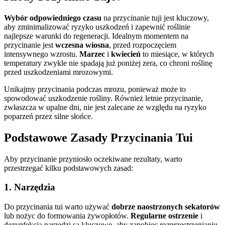
Wybór odpowiedniego czasu
na przycinanie tuji jest kluczowy,
aby zminimalizować ryzyko uszkodzeń i zapewnić roślinie
najlepsze warunki do regeneracji. Idealnym momentem na
przycinanie jest
wczesna wiosna
, przed rozpoczęciem
intensywnego wzrostu.
Marzec
i
kwiecień
to miesiące, w których
temperatury zwykle nie spadają już poniżej zera, co chroni roślinę
przed uszkodzeniami mrozowymi.
Unikajmy przycinania podczas mrozu, ponieważ może to
spowodować uszkodzenie rośliny. Również letnie przycinanie,
zwłaszcza w upalne dni, nie jest zalecane ze względu na ryzyko
poparzeń przez silne słońce.
Podstawowe Zasady Przycinania Tui
Aby przycinanie przyniosło oczekiwane rezultaty, warto
przestrzegać kilku podstawowych zasad:
1.
Narzędzia
Do przycinania tui warto używać
dobrze naostrzonych sekatorów
lub nożyc do formowania żywopłotów.
Regularne ostrzenie
i
dezynfekcja narzędzi są kluczowe, aby zapobiec rozprzestrzenianiu