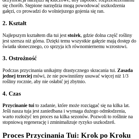
się chorób. Stępione narzędzia mogą powodować uszkodzenia
gałęzi, co prowadzi do wolniejszego gojenia się ran.
2.
Kształt
Najlepszym kształtem dla tui jest
stożek
, gdzie dolna część rośliny
jest szersza niż górna. Dzięki temu wszystkie gałęzie mają dostęp do
światła słonecznego, co sprzyja ich równomiernemu wzrostowi.
3.
Ostrożność
Podczas przycinania unikajmy drastycznego skracania tui.
Zasada
jednej trzeciej
mówi, że nie powinniśmy usuwać więcej niż 1/3
rośliny rocznie, aby nie osłabić jej zbytnio.
4.
Czas
Przycinanie tui
to zadanie, które może rozciągać się na kilka lat.
Jeśli nasza tuja jest zaniedbana i wymaga dużego odmłodzenia,
warto rozłożyć ten proces na kilka sezonów. Pozwoli to roślinie na
stopniową regenerację i zminimalizuje ryzyko uszkodzeń.
Proces Przycinania Tui: Krok po Kroku