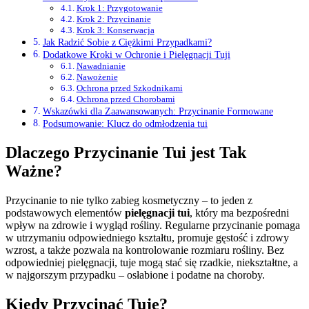
Krok 1: Przygotowanie
Krok 2: Przycinanie
Krok 3: Konserwacja
Jak Radzić Sobie z Ciężkimi Przypadkami?
Dodatkowe Kroki w Ochronie i Pielęgnacji Tuji
Nawadnianie
Nawożenie
Ochrona przed Szkodnikami
Ochrona przed Chorobami
Wskazówki dla Zaawansowanych: Przycinanie Formowane
Podsumowanie: Klucz do odmłodzenia tui
Dlaczego Przycinanie Tui jest Tak
Ważne?
Przycinanie to nie tylko zabieg kosmetyczny – to jeden z
podstawowych elementów
pielęgnacji tui
, który ma bezpośredni
wpływ na zdrowie i wygląd rośliny. Regularne przycinanie pomaga
w utrzymaniu odpowiedniego kształtu, promuje gęstość i zdrowy
wzrost, a także pozwala na kontrolowanie rozmiaru rośliny. Bez
odpowiedniej pielęgnacji, tuje mogą stać się rzadkie, niekształtne, a
w najgorszym przypadku – osłabione i podatne na choroby.
Kiedy Przycinać Tuje?