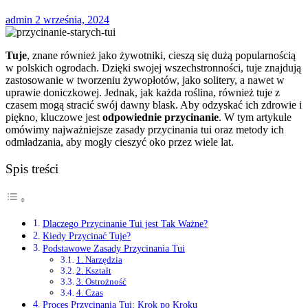
admin
2 września, 2024
Tuje
, znane również jako żywotniki, cieszą się dużą popularnością
w polskich ogrodach. Dzięki swojej wszechstronności, tuje znajdują
zastosowanie w tworzeniu żywopłotów, jako solitery, a nawet w
uprawie doniczkowej. Jednak, jak każda roślina, również tuje z
czasem mogą stracić swój dawny blask. Aby odzyskać ich zdrowie i
piękno, kluczowe jest
odpowiednie przycinanie
. W tym artykule
omówimy najważniejsze zasady przycinania tui oraz metody ich
odmładzania, aby mogły cieszyć oko przez wiele lat.
Spis treści
Dlaczego Przycinanie Tui jest Tak Ważne?
Kiedy Przycinać Tuje?
Podstawowe Zasady Przycinania Tui
1. Narzędzia
2. Kształt
3. Ostrożność
4. Czas
Proces Przycinania Tui: Krok po Kroku