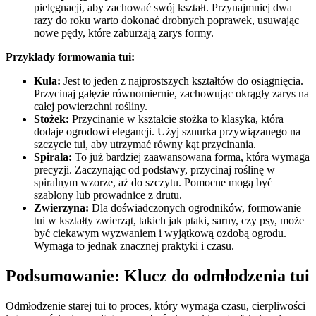
pielęgnacji, aby zachować swój kształt. Przynajmniej dwa
razy do roku warto dokonać drobnych poprawek, usuwając
nowe pędy, które zaburzają zarys formy.
Przykłady formowania tui:
Kula:
Jest to jeden z najprostszych kształtów do osiągnięcia.
Przycinaj gałęzie równomiernie, zachowując okrągły zarys na
całej powierzchni rośliny.
Stożek:
Przycinanie w kształcie stożka to klasyka, która
dodaje ogrodowi elegancji. Użyj sznurka przywiązanego na
szczycie tui, aby utrzymać równy kąt przycinania.
Spirala:
To już bardziej zaawansowana forma, która wymaga
precyzji. Zaczynając od podstawy, przycinaj roślinę w
spiralnym wzorze, aż do szczytu. Pomocne mogą być
szablony lub prowadnice z drutu.
Zwierzyna:
Dla doświadczonych ogrodników, formowanie
tui w kształty zwierząt, takich jak ptaki, sarny, czy psy, może
być ciekawym wyzwaniem i wyjątkową ozdobą ogrodu.
Wymaga to jednak znacznej praktyki i czasu.
Podsumowanie: Klucz do odmłodzenia tui
Odmłodzenie starej tui to proces, który wymaga czasu, cierpliwości