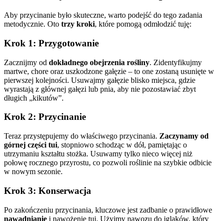
Aby przycinanie było skuteczne, warto podejść do tego zadania
metodycznie. Oto
trzy kroki
, które pomogą odmłodzić tuję:
Krok 1: Przygotowanie
Zacznijmy od
dokładnego obejrzenia rośliny
. Zidentyfikujmy
martwe, chore oraz uszkodzone gałęzie – to one zostaną usunięte w
pierwszej kolejności. Usuwajmy gałęzie blisko miejsca, gdzie
wyrastają z głównej gałęzi lub pnia, aby nie pozostawiać zbyt
długich „kikutów”.
Krok 2: Przycinanie
Teraz przystępujemy do właściwego przycinania.
Zaczynamy od
górnej części tui
, stopniowo schodząc w dół, pamiętając o
utrzymaniu kształtu stożka. Usuwamy tylko nieco więcej niż
połowę rocznego przyrostu, co pozwoli roślinie na szybkie odbicie
w nowym sezonie.
Krok 3: Konserwacja
Po zakończeniu przycinania, kluczowe jest zadbanie o prawidłowe
nawadnianie
i nawożenie tui. Użyjmy nawozu do iglaków, który