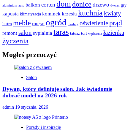
dom
donice
corten
drzewo
balkon
gry
aluminium
auto
dywan
kuchnia
kwiaty
kapusta
kominek
krzesła
klimatyzacja
ogród
meble
prąd
oświetlenie
mięso
lustro
okulary
taras
salon
łazienka
remont
sypialnia
tatuaż
tort
wędzarnia
życzenia
Mogłeś przeoczyć
Salon
Dywan, który definiuje salon. Jak świadomie
dobrać model na 2026 rok
admin
19 stycznia, 2026
Porady i inspiracje