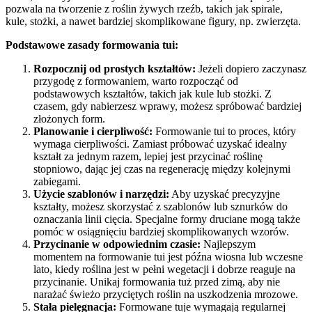
pozwala na tworzenie z roślin żywych rzeźb, takich jak spirale,
kule, stożki, a nawet bardziej skomplikowane figury, np. zwierzęta.
Podstawowe zasady formowania tui:
Rozpocznij od prostych kształtów:
Jeżeli dopiero zaczynasz
przygodę z formowaniem, warto rozpocząć od
podstawowych kształtów, takich jak kule lub stożki. Z
czasem, gdy nabierzesz wprawy, możesz spróbować bardziej
złożonych form.
Planowanie i cierpliwość:
Formowanie tui to proces, który
wymaga cierpliwości. Zamiast próbować uzyskać idealny
kształt za jednym razem, lepiej jest przycinać roślinę
stopniowo, dając jej czas na regenerację między kolejnymi
zabiegami.
Użycie szablonów i narzędzi:
Aby uzyskać precyzyjne
kształty, możesz skorzystać z szablonów lub sznurków do
oznaczania linii cięcia. Specjalne formy druciane mogą także
pomóc w osiągnięciu bardziej skomplikowanych wzorów.
Przycinanie w odpowiednim czasie:
Najlepszym
momentem na formowanie tui jest późna wiosna lub wczesne
lato, kiedy roślina jest w pełni wegetacji i dobrze reaguje na
przycinanie. Unikaj formowania tuż przed zimą, aby nie
narażać świeżo przyciętych roślin na uszkodzenia mrozowe.
Stała pielęgnacja:
Formowane tuje wymagają regularnej