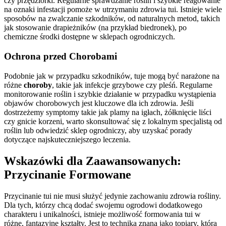
czy przędziorki. Regularne sprawdzanie roślin i szybkie reagowanie
na oznaki infestacji pomoże w utrzymaniu zdrowia tui. Istnieje wiele
sposobów na zwalczanie szkodników, od naturalnych metod, takich
jak stosowanie drapieżników (na przykład biedronek), po
chemiczne środki dostępne w sklepach ogrodniczych.
Ochrona przed Chorobami
Podobnie jak w przypadku szkodników, tuje mogą być narażone na
różne
choroby
, takie jak infekcje grzybowe czy pleśń. Regularne
monitorowanie roślin i szybkie działanie w przypadku wystąpienia
objawów chorobowych jest kluczowe dla ich zdrowia. Jeśli
dostrzeżemy symptomy takie jak plamy na igłach, żółknięcie liści
czy gnicie korzeni, warto skonsultować się z lokalnym specjalistą od
roślin lub odwiedzić sklep ogrodniczy, aby uzyskać porady
dotyczące najskuteczniejszego leczenia.
Wskazówki dla Zaawansowanych:
Przycinanie Formowane
Przycinanie tui nie musi służyć jedynie zachowaniu zdrowia rośliny.
Dla tych, którzy chcą dodać swojemu ogrodowi dodatkowego
charakteru i unikalności, istnieje możliwość formowania tui w
różne, fantazyjne kształty. Jest to technika znana jako topiary, która