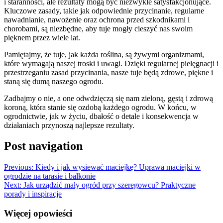
i staranności, ale rezultaty mogą być niezwykle satysfakcjonujące.
Kluczowe zasady, takie jak odpowiednie przycinanie, regularne
nawadnianie, nawożenie oraz ochrona przed szkodnikami i
chorobami, są niezbędne, aby tuje mogły cieszyć nas swoim
pięknem przez wiele lat.
Pamiętajmy, że tuje, jak każda roślina, są żywymi organizmami,
które wymagają naszej troski i uwagi. Dzięki regularnej pielęgnacji i
przestrzeganiu zasad przycinania, nasze tuje będą zdrowe, piękne i
staną się dumą naszego ogrodu.
Zadbajmy o nie, a one odwdzięczą się nam zieloną, gęstą i zdrową
koroną, która stanie się ozdobą każdego ogrodu. W końcu, w
ogrodnictwie, jak w życiu, dbałość o detale i konsekwencja w
działaniach przynoszą najlepsze rezultaty.
Post navigation
Previous:
Kiedy i jak wysiewać maciejkę? Uprawa maciejki w
ogrodzie na tarasie i balkonie
Next:
Jak urządzić mały ogród przy szeregowcu? Praktyczne
porady i inspiracje
Więcej opowieści