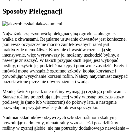
Sposoby Pielęgnacji
Najważniejszą czynnością pielęgnacyjną ogrodu skalnego jest
walka z chwastami. Regularne usuwanie chwastów jest konieczne,
ponieważ oczyszczenie mocno zainfekowanych rabat jest
praktycznie niemożliwe. Korzenie chwastów rozrastają się
intensywnie, więc wyrwawszy je, możemy uszkodzić byliny, a
nawet je zniszczyć. W takich przypadkach lepiej jest wykopać
rośliny, oczyścić je, podzielić na kępy i ponownie zasadzić. Krety i
mrówki mogą wyrządzić ogromne szkody, kopiąc korytarze i
powodując wysychanie korzeni roślin. Należy natychmiast zasypać
pozostawione przez nie otwory ziemią i wodą.
Młode, świeżo posadzone rośliny wymagają częstego podlewania.
Starsze rośliny potrzebują najwięcej wody wiosną; podczas suszy
podlewaj je (rano lub wieczorem) do połowy lata, a następnie
pozwalaj im przygotować się do okresu spoczynku.
Nadmiar składników odżywczych szkodzi roślinom skalnym,
powodując nadmierny, nienaturalny wzrost. Jeśli posadziliśmy
rośliny w żyznej glebie, nie ma potrzeby dodatkowego nawożenia –