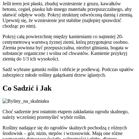
Jeśli teren jest płaski, zbuduj wzniesienie z gruzu, kawałków
betonu, cegieł, piasku lub innego materiału przepuszczalnego, aby
ułatwić odpływ wody. Pokryj strukturę odwróconą darnią i ziemią.
Upewnij się, że wzniesienie jest stabilne (najlepiej sprawdzić
chodząc po nim).
Pokryj całą powierzchnię między kamieniami co najmniej 20-
centymetrową warstwą żyznej ziemi, którą przygotujesz osobno.
Ziemia powinna być przepuszczalna, niezbyt gliniasta, bogata w
substancje organiczne i wolna od chwastów. Kamienie przykryj
ziemią do 1/3 ich wysokości.
Sadź wybrane gatunki roślin i obficie je podlewaj. Podczas upałów
zabezpiecz młode rośliny gałązkami drzew iglastych.
Co Sadzić i Jak
Choć sadzenie jest ostatnim etapem zakładania ogrodu skalnego,
należy wcześniej przemyśleć wybór roślin.
Rośliny nadające się do ogrodów skalnych pochodzą z różnych
środowisk – gór, nizin, stepów i wrzosowisk. Mają one różne
wymagania dotyczące światła, wilgotności i gleby, dlatego