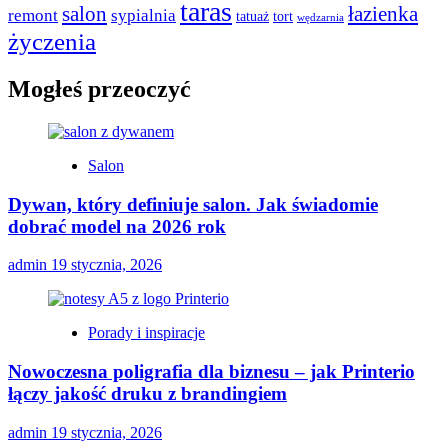
taras
salon
łazienka
remont
sypialnia
tatuaż
tort
wędzarnia
życzenia
Mogłeś przeoczyć
Salon
Dywan, który definiuje salon. Jak świadomie
dobrać model na 2026 rok
admin
19 stycznia, 2026
Porady i inspiracje
Nowoczesna poligrafia dla biznesu – jak Printerio
łączy jakość druku z brandingiem
admin
19 stycznia, 2026