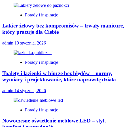
Porady i inspiracje
Lakier żelowy bez kompromisów – trwały manicure,
który pracuje dla Ciebie
admin
19 stycznia, 2026
Porady i inspiracje
Toalety i łazienki w biurze bez błędów – normy,
wymiary i projektowanie, które naprawdę działa
admin
14 stycznia, 2026
Porady i inspiracje
Nowoczesne oświetlenie meblowe LED – styl,
komfort i oszczędność