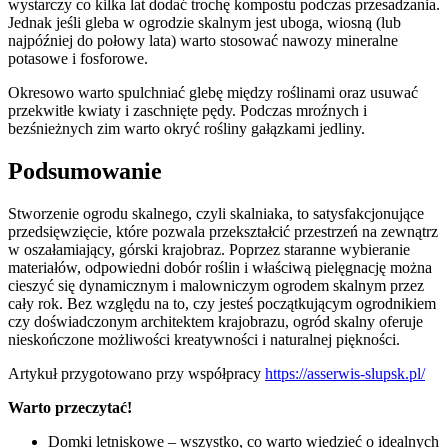
wystarczy co kilka lat dodać trochę kompostu podczas przesadzania.
Jednak jeśli gleba w ogrodzie skalnym jest uboga, wiosną (lub
najpóźniej do połowy lata) warto stosować nawozy mineralne
potasowe i fosforowe.
Okresowo warto spulchniać glebę między roślinami oraz usuwać
przekwitłe kwiaty i zaschnięte pędy. Podczas mroźnych i
bezśnieżnych zim warto okryć rośliny gałązkami jedliny.
Podsumowanie
Stworzenie ogrodu skalnego, czyli skalniaka, to satysfakcjonujące
przedsięwzięcie, które pozwala przekształcić przestrzeń na zewnątrz
w oszałamiający, górski krajobraz. Poprzez staranne wybieranie
materiałów, odpowiedni dobór roślin i właściwą pielęgnację można
cieszyć się dynamicznym i malowniczym ogrodem skalnym przez
cały rok. Bez względu na to, czy jesteś początkującym ogrodnikiem
czy doświadczonym architektem krajobrazu, ogród skalny oferuje
nieskończone możliwości kreatywności i naturalnej piękności.
Artykuł przygotowano przy współpracy
https://asserwis-slupsk.pl/
Warto przeczytać!
Domki letniskowe – wszystko, co warto wiedzieć o idealnych