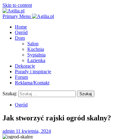
Skip to content
Primary Menu
Home
Ogród
Dom
Salon
Kuchnia
Sypialnia
Łazienka
Dekoracje
Porady i inspiracje
Forum
Reklama/Kontakt
Szukaj:
Ogród
Jak stworzyć rajski ogród skalny?
admin
11 kwietnia, 2024