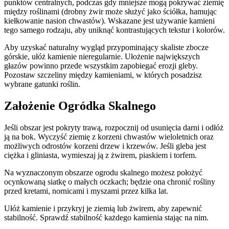
punktów centralnych, podczas gdy mniejsze mogą pokrywać ziemię
między roślinami (drobny żwir może służyć jako ściółka, hamując
kiełkowanie nasion chwastów). Wskazane jest używanie kamieni
tego samego rodzaju, aby uniknąć kontrastujących tekstur i kolorów.
Aby uzyskać naturalny wygląd przypominający skaliste zbocze
górskie, ułóż kamienie nieregularnie. Ułożenie największych
głazów powinno przede wszystkim zapobiegać erozji gleby.
Pozostaw szczeliny między kamieniami, w których posadzisz
wybrane gatunki roślin.
Założenie Ogródka Skalnego
Jeśli obszar jest pokryty trawą, rozpocznij od usunięcia darni i odłóż
ją na bok. Wyczyść ziemię z korzeni chwastów wieloletnich oraz
możliwych odrostów korzeni drzew i krzewów. Jeśli gleba jest
ciężka i gliniasta, wymieszaj ją z żwirem, piaskiem i torfem.
Na wyznaczonym obszarze ogrodu skalnego możesz położyć
ocynkowaną siatkę o małych oczkach; będzie ona chronić rośliny
przed kretami, nornicami i myszami przez kilka lat.
Ułóż kamienie i przykryj je ziemią lub żwirem, aby zapewnić
stabilność. Sprawdź stabilność każdego kamienia stając na nim.