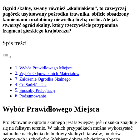
Ogród skalny, zwany również „skalniakiem”, to zazwyczaj
pagórek usytuowany pośrodku trawnika, obficie obsadzony
kamieniami i ozdobiony niewielką liczbą roślin. Ale jak
stworzyć ogród skalny, który rzeczywiście przypomina
fragment górskiego krajobrazu?
Spis treści
Wybór Prawidłowego Miejsca
Wybór Odpowiednich Materiałów
Założenie Ogródka Skalnego
Co Sadzić i Jak
Sposoby Pielęgnacji
Podsumowanie
Wybór Prawidłowego Miejsca
Projektowanie ogrodu skalnego jest łatwiejsze, jeśli działka znajduje
się na falistym terenie. W takich przypadkach można wykorzystać
naturalne nachylenia do budowy skalnych tarasów, murków
oporowych i schodków. Wybierz dobrze oświetlone zbocze,