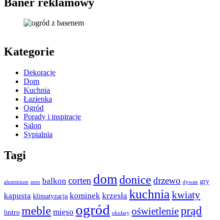
Baner reklamowy
Kategorie
Dekoracje
Dom
Kuchnia
Łazienka
Ogród
Porady i inspiracje
Salon
Sypialnia
Tagi
dom
donice
corten
drzewo
balkon
gry
aluminium
auto
dywan
kuchnia
kwiaty
kapusta
kominek
krzesła
klimatyzacja
ogród
meble
prąd
oświetlenie
mięso
lustro
okulary