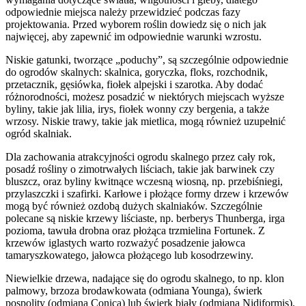
odpowiednie miejsca należy przewidzieć podczas fazy
projektowania. Przed wyborem roślin dowiedz się o nich jak
najwięcej, aby zapewnić im odpowiednie warunki wzrostu.
Niskie gatunki, tworzące „poduchy”, są szczególnie odpowiednie
do ogrodów skalnych: skalnica, goryczka, floks, rozchodnik,
przetacznik, gęsiówka, fiołek alpejski i szarotka. Aby dodać
różnorodności, możesz posadzić w niektórych miejscach wyższe
byliny, takie jak lilia, irys, fiołek wonny czy bergenia, a także
wrzosy. Niskie trawy, takie jak mietlica, mogą również uzupełnić
ogród skalniak.
Dla zachowania atrakcyjności ogrodu skalnego przez cały rok,
posadź rośliny o zimotrwałych liściach, takie jak barwinek czy
bluszcz, oraz byliny kwitnące wczesną wiosną, np. przebiśniegi,
przylaszczki i szafirki. Karłowe i płożące formy drzew i krzewów
mogą być również ozdobą dużych skalniaków. Szczególnie
polecane są niskie krzewy liściaste, np. berberys Thunberga, irga
pozioma, tawuła drobna oraz płożąca trzmielina Fortunek. Z
krzewów iglastych warto rozważyć posadzenie jałowca
tamaryszkowatego, jałowca płożącego lub kosodrzewiny.
Niewielkie drzewa, nadające się do ogrodu skalnego, to np. klon
palmowy, brzoza brodawkowata (odmiana Younga), świerk
pospolity (odmiana Conica) lub świerk biały (odmiana Nidiformis).