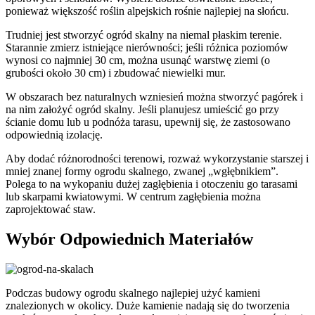
ponieważ większość roślin alpejskich rośnie najlepiej na słońcu.
Trudniej jest stworzyć ogród skalny na niemal płaskim terenie.
Starannie zmierz istniejące nierówności; jeśli różnica poziomów
wynosi co najmniej 30 cm, można usunąć warstwę ziemi (o
grubości około 30 cm) i zbudować niewielki mur.
W obszarach bez naturalnych wzniesień można stworzyć pagórek i
na nim założyć ogród skalny. Jeśli planujesz umieścić go przy
ścianie domu lub u podnóża tarasu, upewnij się, że zastosowano
odpowiednią izolację.
Aby dodać różnorodności terenowi, rozważ wykorzystanie starszej i
mniej znanej formy ogrodu skalnego, zwanej „wgłębnikiem”.
Polega to na wykopaniu dużej zagłębienia i otoczeniu go tarasami
lub skarpami kwiatowymi. W centrum zagłębienia można
zaprojektować staw.
Wybór Odpowiednich Materiałów
Podczas budowy ogrodu skalnego najlepiej użyć kamieni
znalezionych w okolicy. Duże kamienie nadają się do tworzenia