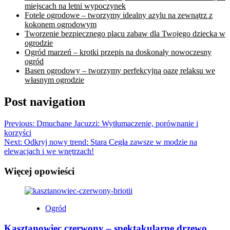
miejscach na letni wypoczynek
Fotele ogrodowe – tworzymy idealny azylu na zewnątrz z
kokonem ogrodowym
Tworzenie bezpiecznego placu zabaw dla Twojego dziecka w
ogrodzie
Ogród marzeń – krotki przepis na doskonały nowoczesny
ogród
Basen ogrodowy – tworzymy perfekcyjną oazę relaksu we
własnym ogrodzie
Post navigation
Previous:
Dmuchane Jacuzzi: Wytłumaczenie, porównanie i
korzyści
Next:
Odkryj nowy trend: Stara Cegła zawsze w modzie na
elewacjach i we wnętrzach!
Więcej opowieści
Ogród
Kasztanowiec czerwony – spektakularne drzewo,