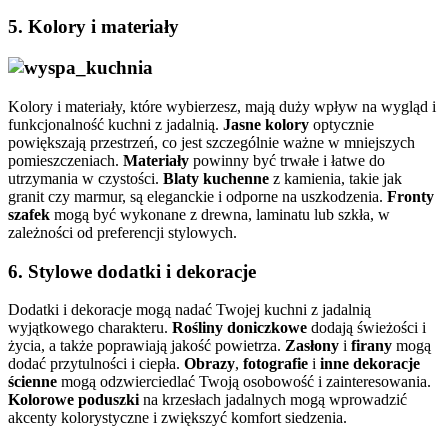
5.
Kolory i materiały
Kolory i materiały, które wybierzesz, mają duży wpływ na wygląd i
funkcjonalność kuchni z jadalnią.
Jasne kolory
optycznie
powiększają przestrzeń, co jest szczególnie ważne w mniejszych
pomieszczeniach.
Materiały
powinny być trwałe i łatwe do
utrzymania w czystości.
Blaty kuchenne
z kamienia, takie jak
granit czy marmur, są eleganckie i odporne na uszkodzenia.
Fronty
szafek
mogą być wykonane z drewna, laminatu lub szkła, w
zależności od preferencji stylowych.
6.
Stylowe dodatki i dekoracje
Dodatki i dekoracje mogą nadać Twojej kuchni z jadalnią
wyjątkowego charakteru.
Rośliny doniczkowe
dodają świeżości i
życia, a także poprawiają jakość powietrza.
Zasłony
i
firany
mogą
dodać przytulności i ciepła.
Obrazy
,
fotografie
i
inne dekoracje
ścienne
mogą odzwierciedlać Twoją osobowość i zainteresowania.
Kolorowe poduszki
na krzesłach jadalnych mogą wprowadzić
akcenty kolorystyczne i zwiększyć komfort siedzenia.