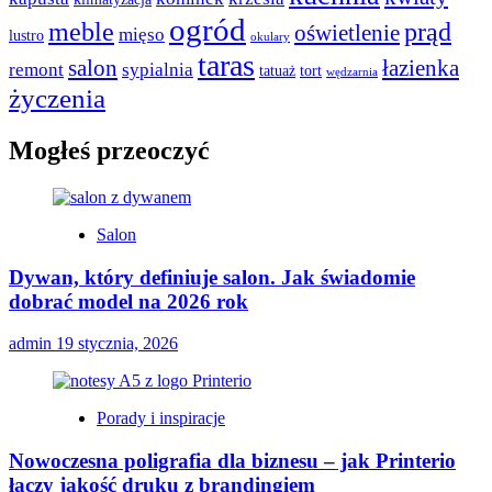
ogród
meble
prąd
oświetlenie
mięso
lustro
okulary
taras
salon
łazienka
remont
sypialnia
tatuaż
tort
wędzarnia
życzenia
Mogłeś przeoczyć
Salon
Dywan, który definiuje salon. Jak świadomie
dobrać model na 2026 rok
admin
19 stycznia, 2026
Porady i inspiracje
Nowoczesna poligrafia dla biznesu – jak Printerio
łączy jakość druku z brandingiem