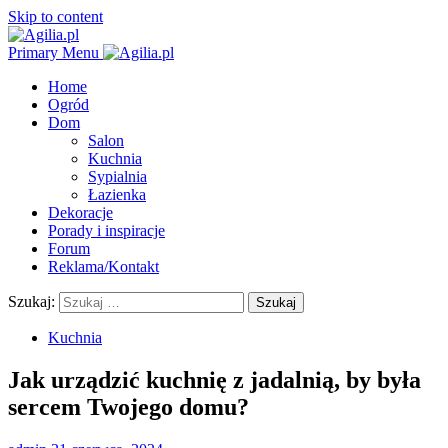
Skip to content
Primary Menu
Home
Ogród
Dom
Salon
Kuchnia
Sypialnia
Łazienka
Dekoracje
Porady i inspiracje
Forum
Reklama/Kontakt
Szukaj:
Kuchnia
Jak urządzić kuchnię z jadalnią, by była
sercem Twojego domu?