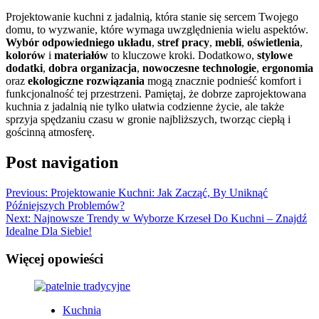
Projektowanie kuchni z jadalnią, która stanie się sercem Twojego
domu, to wyzwanie, które wymaga uwzględnienia wielu aspektów.
Wybór odpowiedniego układu
,
stref pracy
,
mebli
,
oświetlenia
,
kolorów
i
materiałów
to kluczowe kroki. Dodatkowo,
stylowe
dodatki
,
dobra organizacja
,
nowoczesne technologie
,
ergonomia
oraz
ekologiczne rozwiązania
mogą znacznie podnieść komfort i
funkcjonalność tej przestrzeni. Pamiętaj, że dobrze zaprojektowana
kuchnia z jadalnią nie tylko ułatwia codzienne życie, ale także
sprzyja spędzaniu czasu w gronie najbliższych, tworząc ciepłą i
gościnną atmosferę.
Post navigation
Previous:
Projektowanie Kuchni: Jak Zacząć, By Uniknąć
Późniejszych Problemów?
Next:
Najnowsze Trendy w Wyborze Krzeseł Do Kuchni – Znajdź
Idealne Dla Siebie!
Więcej opowieści
Kuchnia