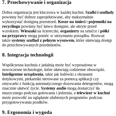
7.
Przechowywanie i organizacja
Dobra organizacja jest kluczowa w każdej kuchni.
Szafki i szuflady
powinny być dobrze zaprojektowane, aby maksymalnie
wykorzystać dostępną przestrzeń.
Kosze na śmieci
i
pojemniki na
recyclingu
powinny być łatwo dostępne, ale ukryte przed
wzrokiem.
Wieszaki
na ściereczki,
organizery
na sztućce i
półki
na przyprawy
mogą pomóc w utrzymaniu porządku. Rozważ
także
systemy szuflad z pełnym wysuwem
, które ułatwiają dostęp
do przechowywanych przedmiotów.
8.
Integracja technologii
Współczesna kuchnia z jadalnią może być wyposażona w
nowoczesne technologie, które ułatwiają codzienne obowiązki.
Inteligentne urządzenia
, takie jak lodówki z ekranami
dotykowymi, piekarniki sterowane za pomocą aplikacji czy
zmywarki z funkcją automatycznego dozowania detergentów, mogą
znacznie ułatwić życie.
Systemy audio
mogą dostarczyć tła
muzycznego podczas gotowania i jedzenia, a
telewizor w kuchni
może pozwolić na oglądanie ulubionych programów podczas
przygotowywania posiłków.
9.
Ergonomia i wygoda