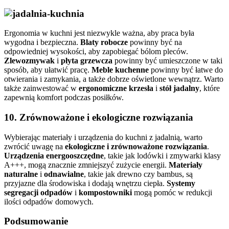
Ergonomia w kuchni jest niezwykle ważna, aby praca była
wygodna i bezpieczna.
Blaty robocze
powinny być na
odpowiedniej wysokości, aby zapobiegać bólom pleców.
Zlewozmywak
i
płyta grzewcza
powinny być umieszczone w taki
sposób, aby ułatwić pracę.
Meble kuchenne
powinny być łatwe do
otwierania i zamykania, a także dobrze oświetlone wewnątrz. Warto
także zainwestować w
ergonomiczne krzesła
i
stół jadalny
, które
zapewnią komfort podczas posiłków.
10.
Zrównoważone i ekologiczne rozwiązania
Wybierając materiały i urządzenia do kuchni z jadalnią, warto
zwrócić uwagę na
ekologiczne i zrównoważone rozwiązania
.
Urządzenia energooszczędne
, takie jak lodówki i zmywarki klasy
A+++, mogą znacznie zmniejszyć zużycie energii.
Materiały
naturalne
i
odnawialne
, takie jak drewno czy bambus, są
przyjazne dla środowiska i dodają wnętrzu ciepła.
Systemy
segregacji odpadów
i
kompostowniki
mogą pomóc w redukcji
ilości odpadów domowych.
Podsumowanie