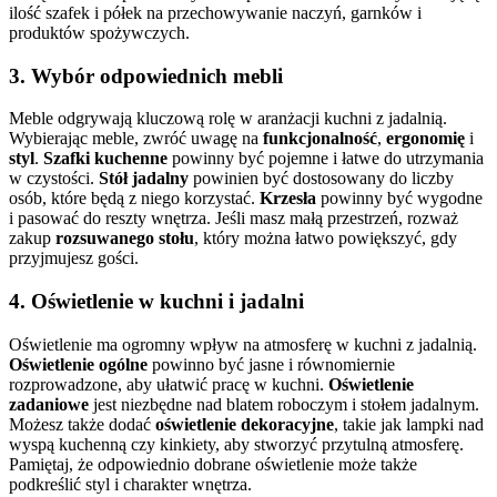
ilość szafek i półek na przechowywanie naczyń, garnków i
produktów spożywczych.
3.
Wybór odpowiednich mebli
Meble odgrywają kluczową rolę w aranżacji kuchni z jadalnią.
Wybierając meble, zwróć uwagę na
funkcjonalność
,
ergonomię
i
styl
.
Szafki kuchenne
powinny być pojemne i łatwe do utrzymania
w czystości.
Stół jadalny
powinien być dostosowany do liczby
osób, które będą z niego korzystać.
Krzesła
powinny być wygodne
i pasować do reszty wnętrza. Jeśli masz małą przestrzeń, rozważ
zakup
rozsuwanego stołu
, który można łatwo powiększyć, gdy
przyjmujesz gości.
4.
Oświetlenie w kuchni i jadalni
Oświetlenie ma ogromny wpływ na atmosferę w kuchni z jadalnią.
Oświetlenie ogólne
powinno być jasne i równomiernie
rozprowadzone, aby ułatwić pracę w kuchni.
Oświetlenie
zadaniowe
jest niezbędne nad blatem roboczym i stołem jadalnym.
Możesz także dodać
oświetlenie dekoracyjne
, takie jak lampki nad
wyspą kuchenną czy kinkiety, aby stworzyć przytulną atmosferę.
Pamiętaj, że odpowiednio dobrane oświetlenie może także
podkreślić styl i charakter wnętrza.