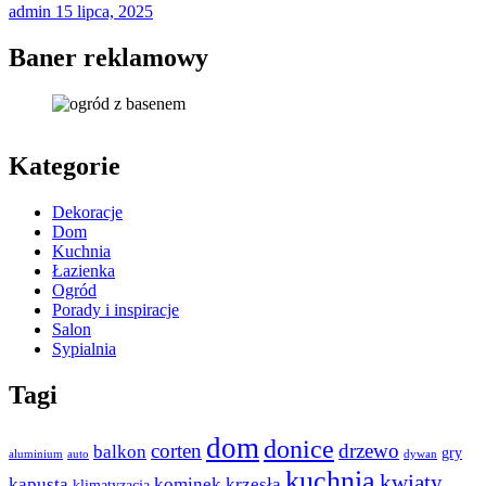
admin
15 lipca, 2025
Baner reklamowy
Kategorie
Dekoracje
Dom
Kuchnia
Łazienka
Ogród
Porady i inspiracje
Salon
Sypialnia
Tagi
dom
donice
corten
drzewo
balkon
gry
aluminium
auto
dywan
kuchnia
kwiaty
kapusta
kominek
krzesła
klimatyzacja