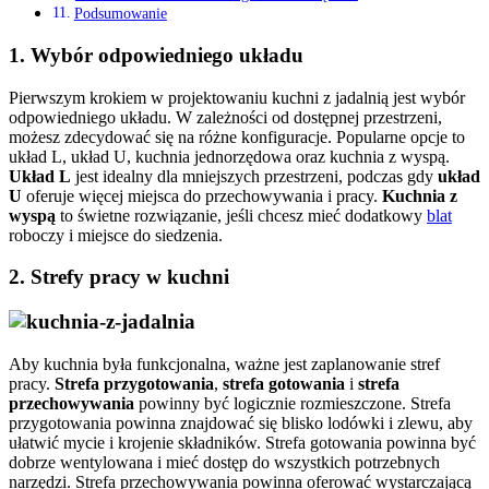
Podsumowanie
1.
Wybór odpowiedniego układu
Pierwszym krokiem w projektowaniu kuchni z jadalnią jest wybór
odpowiedniego układu. W zależności od dostępnej przestrzeni,
możesz zdecydować się na różne konfiguracje. Popularne opcje to
układ L, układ U, kuchnia jednorzędowa oraz kuchnia z wyspą.
Układ L
jest idealny dla mniejszych przestrzeni, podczas gdy
układ
U
oferuje więcej miejsca do przechowywania i pracy.
Kuchnia z
wyspą
to świetne rozwiązanie, jeśli chcesz mieć dodatkowy
blat
roboczy i miejsce do siedzenia.
2.
Strefy pracy w kuchni
Aby kuchnia była funkcjonalna, ważne jest zaplanowanie stref
pracy.
Strefa przygotowania
,
strefa gotowania
i
strefa
przechowywania
powinny być logicznie rozmieszczone. Strefa
przygotowania powinna znajdować się blisko lodówki i zlewu, aby
ułatwić mycie i krojenie składników. Strefa gotowania powinna być
dobrze wentylowana i mieć dostęp do wszystkich potrzebnych
narzędzi. Strefa przechowywania powinna oferować wystarczającą