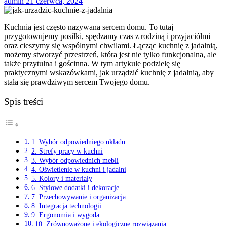
admin
21 czerwca, 2024
Kuchnia jest często nazywana sercem domu. To tutaj
przygotowujemy posiłki, spędzamy czas z rodziną i przyjaciółmi
oraz cieszymy się wspólnymi chwilami. Łącząc kuchnię z jadalnią,
możemy stworzyć przestrzeń, która jest nie tylko funkcjonalna, ale
także przytulna i gościnna. W tym artykule podzielę się
praktycznymi wskazówkami, jak urządzić kuchnię z jadalnią, aby
stała się prawdziwym sercem Twojego domu.
Spis treści
1. Wybór odpowiedniego układu
2. Strefy pracy w kuchni
3. Wybór odpowiednich mebli
4. Oświetlenie w kuchni i jadalni
5. Kolory i materiały
6. Stylowe dodatki i dekoracje
7. Przechowywanie i organizacja
8. Integracja technologii
9. Ergonomia i wygoda
10. Zrównoważone i ekologiczne rozwiązania