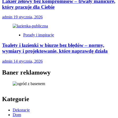
Lakier żelowy bez kompromisów – trwały manicure,
który pracuje dla Ciebie
admin
19 stycznia, 2026
Porady i inspiracje
Toalety i łazienki w biurze bez błędów – normy,
wymiary i projektowanie, które naprawdę działa
admin
14 stycznia, 2026
Baner reklamowy
Kategorie
Dekoracje
Dom