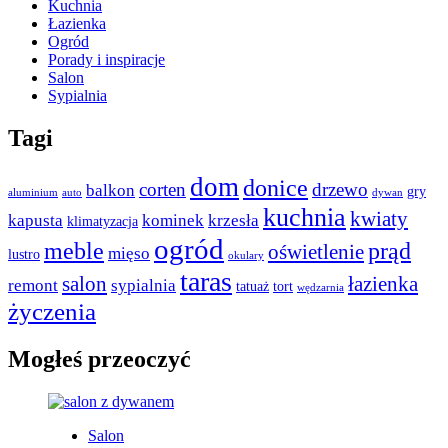
Kuchnia
Łazienka
Ogród
Porady i inspiracje
Salon
Sypialnia
Tagi
dom
donice
corten
drzewo
balkon
gry
aluminium
auto
dywan
kuchnia
kwiaty
kapusta
kominek
krzesła
klimatyzacja
ogród
meble
prąd
oświetlenie
mięso
lustro
okulary
taras
salon
łazienka
remont
sypialnia
tatuaż
tort
wędzarnia
życzenia
Mogłeś przeoczyć
Salon