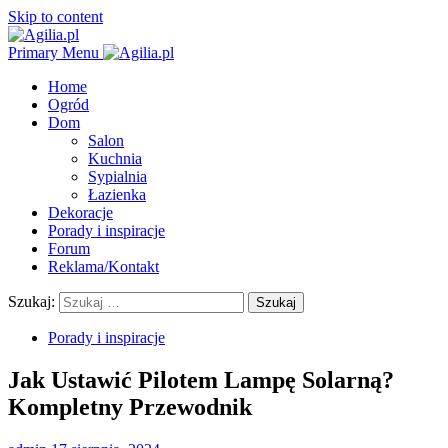
Skip to content
Primary Menu
Home
Ogród
Dom
Salon
Kuchnia
Sypialnia
Łazienka
Dekoracje
Porady i inspiracje
Forum
Reklama/Kontakt
Szukaj:
Porady i inspiracje
Jak Ustawić Pilotem Lampę Solarną?
Kompletny Przewodnik