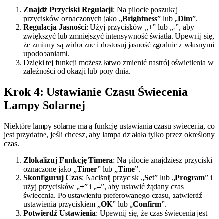
Znajdź Przyciski Regulacji
: Na pilocie poszukaj
przycisków oznaczonych jako „
Brightness
” lub „
Dim
”.
Regulacja Jasności
: Użyj przycisków „+” lub „-”, aby
zwiększyć lub zmniejszyć intensywność światła. Upewnij się,
że zmiany są widoczne i dostosuj jasność zgodnie z własnymi
upodobaniami.
Dzięki tej funkcji możesz łatwo zmienić nastrój oświetlenia w
zależności od okazji lub pory dnia.
Krok 4: Ustawianie Czasu Świecenia
Lampy Solarnej
Niektóre lampy solarne mają funkcję ustawiania czasu świecenia, co
jest przydatne, jeśli chcesz, aby lampa działała tylko przez określony
czas.
Zlokalizuj Funkcję Timera
: Na pilocie znajdziesz przyciski
oznaczone jako „
Timer
” lub „
Time
”.
Skonfiguruj Czas
: Naciśnij przycisk „
Set
” lub „
Program
” i
użyj przycisków „
+
” i „
–
”, aby ustawić żądany czas
świecenia. Po ustawieniu preferowanego czasu, zatwierdź
ustawienia przyciskiem „
OK
” lub „
Confirm
”.
Potwierdź Ustawienia
: Upewnij się, że czas świecenia jest