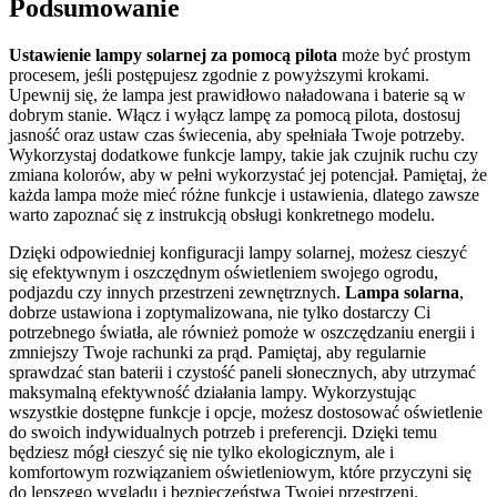
Podsumowanie
Ustawienie lampy solarnej za pomocą pilota
może być prostym
procesem, jeśli postępujesz zgodnie z powyższymi krokami.
Upewnij się, że lampa jest prawidłowo naładowana i baterie są w
dobrym stanie. Włącz i wyłącz lampę za pomocą pilota, dostosuj
jasność oraz ustaw czas świecenia, aby spełniała Twoje potrzeby.
Wykorzystaj dodatkowe funkcje lampy, takie jak czujnik ruchu czy
zmiana kolorów, aby w pełni wykorzystać jej potencjał. Pamiętaj, że
każda lampa może mieć różne funkcje i ustawienia, dlatego zawsze
warto zapoznać się z instrukcją obsługi konkretnego modelu.
Dzięki odpowiedniej konfiguracji lampy solarnej, możesz cieszyć
się efektywnym i oszczędnym oświetleniem swojego ogrodu,
podjazdu czy innych przestrzeni zewnętrznych.
Lampa solarna
,
dobrze ustawiona i zoptymalizowana, nie tylko dostarczy Ci
potrzebnego światła, ale również pomoże w oszczędzaniu energii i
zmniejszy Twoje rachunki za prąd. Pamiętaj, aby regularnie
sprawdzać stan baterii i czystość paneli słonecznych, aby utrzymać
maksymalną efektywność działania lampy. Wykorzystując
wszystkie dostępne funkcje i opcje, możesz dostosować oświetlenie
do swoich indywidualnych potrzeb i preferencji. Dzięki temu
będziesz mógł cieszyć się nie tylko ekologicznym, ale i
komfortowym rozwiązaniem oświetleniowym, które przyczyni się
do lepszego wyglądu i bezpieczeństwa Twojej przestrzeni.