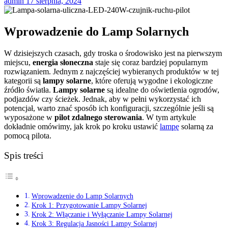
admin
17 sierpnia, 2024
Wprowadzenie do Lamp Solarnych
W dzisiejszych czasach, gdy troska o środowisko jest na pierwszym
miejscu,
energia słoneczna
staje się coraz bardziej popularnym
rozwiązaniem. Jednym z najczęściej wybieranych produktów w tej
kategorii są
lampy solarne
, które oferują wygodne i ekologiczne
źródło światła.
Lampy solarne
są idealne do oświetlenia ogrodów,
podjazdów czy ścieżek. Jednak, aby w pełni wykorzystać ich
potencjał, warto znać sposób ich konfiguracji, szczególnie jeśli są
wyposażone w
pilot zdalnego sterowania
. W tym artykule
dokładnie omówimy, jak krok po kroku ustawić
lampę
solarną za
pomocą pilota.
Spis treści
Wprowadzenie do Lamp Solarnych
Krok 1: Przygotowanie Lampy Solarnej
Krok 2: Włączanie i Wyłączanie Lampy Solarnej
Krok 3: Regulacja Jasności Lampy Solarnej