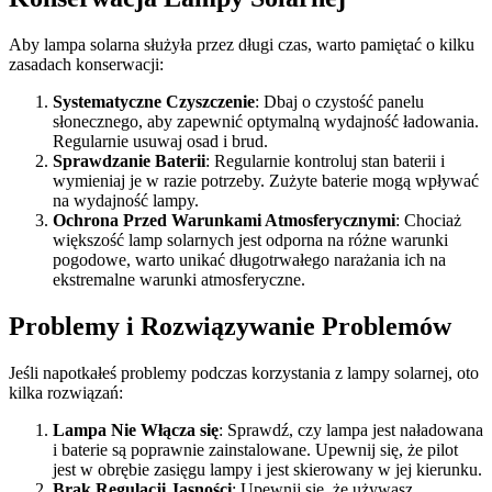
Aby lampa solarna służyła przez długi czas, warto pamiętać o kilku
zasadach konserwacji:
Systematyczne Czyszczenie
: Dbaj o czystość panelu
słonecznego, aby zapewnić optymalną wydajność ładowania.
Regularnie usuwaj osad i brud.
Sprawdzanie Baterii
: Regularnie kontroluj stan baterii i
wymieniaj je w razie potrzeby. Zużyte baterie mogą wpływać
na wydajność lampy.
Ochrona Przed Warunkami Atmosferycznymi
: Chociaż
większość lamp solarnych jest odporna na różne warunki
pogodowe, warto unikać długotrwałego narażania ich na
ekstremalne warunki atmosferyczne.
Problemy i Rozwiązywanie Problemów
Jeśli napotkałeś problemy podczas korzystania z lampy solarnej, oto
kilka rozwiązań:
Lampa Nie Włącza się
: Sprawdź, czy lampa jest naładowana
i baterie są poprawnie zainstalowane. Upewnij się, że pilot
jest w obrębie zasięgu lampy i jest skierowany w jej kierunku.
Brak Regulacji Jasności
: Upewnij się, że używasz