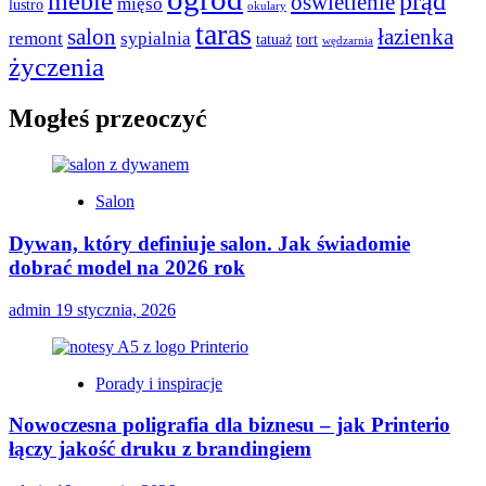
meble
prąd
oświetlenie
mięso
lustro
okulary
taras
salon
łazienka
remont
sypialnia
tatuaż
tort
wędzarnia
życzenia
Mogłeś przeoczyć
Salon
Dywan, który definiuje salon. Jak świadomie
dobrać model na 2026 rok
admin
19 stycznia, 2026
Porady i inspiracje
Nowoczesna poligrafia dla biznesu – jak Printerio
łączy jakość druku z brandingiem