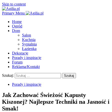
Skip to content
Primary Menu
Home
Ogród
Dom
Salon
Kuchnia
Sypialnia
Łazienka
Dekoracje
Porady i inspiracje
Forum
Reklama/Kontakt
Szukaj:
Porady i inspiracje
Jak Zachować Świeżość Kapusty
Kiszonej? Najlepsze Techniki na Jasność i
Smak!