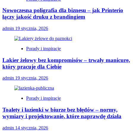
Nowoczesna poligrafia dla biznesu – jak Printerio
łączy jakość druku z brandingiem
admin
19 stycznia, 2026
Porady i inspiracje
Lakier żelowy bez kompromisów – trwały manicure,
który pracuje dla Ciebie
admin
19 stycznia, 2026
Porady i inspiracje
Toalety i łazienki w biurze bez błędów – normy,
wymiary i projektowanie, które naprawdę działa
admin
14 stycznia, 2026