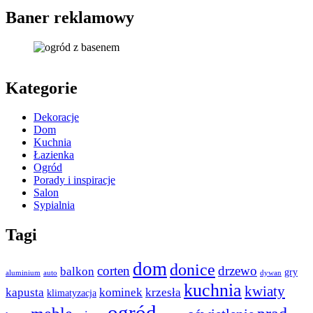
Baner reklamowy
Kategorie
Dekoracje
Dom
Kuchnia
Łazienka
Ogród
Porady i inspiracje
Salon
Sypialnia
Tagi
dom
donice
corten
drzewo
balkon
gry
aluminium
auto
dywan
kuchnia
kwiaty
kapusta
kominek
krzesła
klimatyzacja
ogród