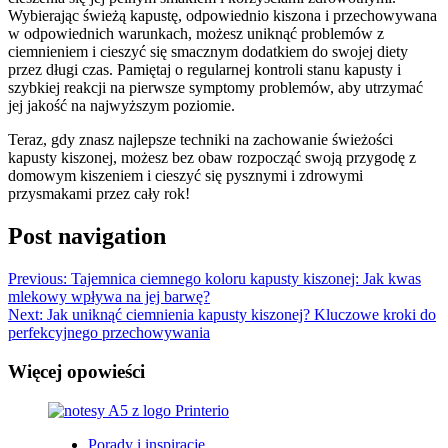
Wybierając świeżą kapustę, odpowiednio kiszona i przechowywana
w odpowiednich warunkach, możesz uniknąć problemów z
ciemnieniem i cieszyć się smacznym dodatkiem do swojej diety
przez długi czas. Pamiętaj o regularnej kontroli stanu kapusty i
szybkiej reakcji na pierwsze symptomy problemów, aby utrzymać
jej jakość na najwyższym poziomie.
Teraz, gdy znasz najlepsze techniki na zachowanie świeżości
kapusty kiszonej, możesz bez obaw rozpocząć swoją przygodę z
domowym kiszeniem i cieszyć się pysznymi i zdrowymi
przysmakami przez cały rok!
Post navigation
Previous:
Tajemnica ciemnego koloru kapusty kiszonej: Jak kwas
mlekowy wpływa na jej barwę?
Next:
Jak uniknąć ciemnienia kapusty kiszonej? Kluczowe kroki do
perfekcyjnego przechowywania
Więcej opowieści
Porady i inspiracje