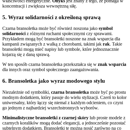
właściwości energetyczne.
Onyks
jest znany z tego, że pomaga w
koncentracji i zwiększa wewnętrzną siłę.
5.
Wyraz solidarności z określoną sprawą
Czarna bransoletka może być również noszona jako
symbol
solidarności
z różnymi ruchami społecznymi czy sprawami.
Przykładem mogą być bransoletki noszone na znak wsparcia dla
kampanii związanych z walką z chorobami, takimi jak
rak
. Takie
bransoletki mogą mieć napisy lub symbole, które jednoznacznie
kojarzą się z daną sprawą.
W ten sposób czarna bransoletka przekształca się w
znak wsparcia
dla innych oraz symbol społecznego zaangażowania.
6.
Bransoletka jako wyraz modowego stylu
Niezależnie od symboliki,
czarna bransoletka
może być po prostu
modnym dodatkiem, który pasuje do wielu stylizacji. Czerń to kolor
uniwersalny, który łączy się niemal z każdym odcieniem, co czyni
go jednym z najbardziej wszechstronnych wyborów.
Minimalistyczne bransoletki z czarnej skóry
lub proste modele z
czarnych koralików mogą dodać elegancji, a jednocześnie pozostać
subtelnym dodatkiem. Bransoletki te można nosić zarówno na co