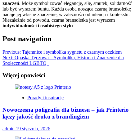
znaczeń
. Może symbolizować elegancję, siłę, smutek, solidarność
lub być wyrazem buntu. Każda osoba nosząca czarną bransoletkę
nadaje jej własne znaczenie, w zależności od intencji i kontekstu.
Niezależnie od powodu, czarna bransoletka jest wyrazem
indywidualności i osobistego stylu
.
Post navigation
Previous:
Tajemnice i symbolika sygnetu z czarnym oczkiem
Next:
Opaska Tęczowa – Symbolika, Historia i Znaczenie dla
Społeczności LGBTQ+
Więcej opowieści
Porady i inspiracje
Nowoczesna poligrafia dla biznesu – jak Printerio
łączy jakość druku z brandingiem
admin
19 stycznia, 2026