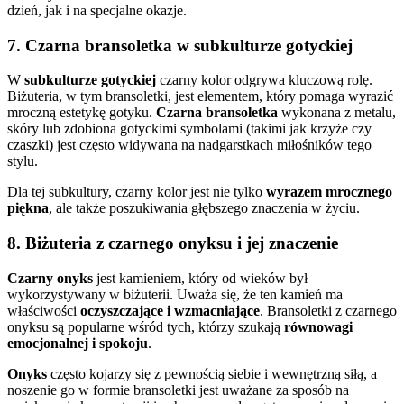
dzień, jak i na specjalne okazje.
7.
Czarna bransoletka w subkulturze gotyckiej
W
subkulturze gotyckiej
czarny kolor odgrywa kluczową rolę.
Biżuteria, w tym bransoletki, jest elementem, który pomaga wyrazić
mroczną estetykę gotyku.
Czarna bransoletka
wykonana z metalu,
skóry lub zdobiona gotyckimi symbolami (takimi jak krzyże czy
czaszki) jest często widywana na nadgarstkach miłośników tego
stylu.
Dla tej subkultury, czarny kolor jest nie tylko
wyrazem mrocznego
piękna
, ale także poszukiwania głębszego znaczenia w życiu.
8.
Biżuteria z czarnego onyksu i jej znaczenie
Czarny onyks
jest kamieniem, który od wieków był
wykorzystywany w biżuterii. Uważa się, że ten kamień ma
właściwości
oczyszczające i wzmacniające
. Bransoletki z czarnego
onyksu są popularne wśród tych, którzy szukają
równowagi
emocjonalnej i spokoju
.
Onyks
często kojarzy się z pewnością siebie i wewnętrzną siłą, a
noszenie go w formie bransoletki jest uważane za sposób na