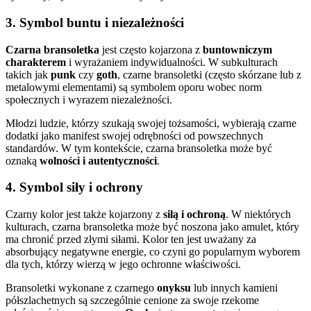
3.
Symbol buntu i niezależności
Czarna bransoletka
jest często kojarzona z
buntowniczym
charakterem
i wyrażaniem indywidualności. W subkulturach
takich jak
punk
czy
goth
, czarne bransoletki (często skórzane lub z
metalowymi elementami) są symbolem oporu wobec norm
społecznych i wyrazem niezależności.
Młodzi ludzie, którzy szukają swojej tożsamości, wybierają czarne
dodatki jako manifest swojej odrębności od powszechnych
standardów. W tym kontekście, czarna bransoletka może być
oznaką
wolności i autentyczności
.
4.
Symbol siły i ochrony
Czarny kolor jest także kojarzony z
siłą i ochroną
. W niektórych
kulturach, czarna bransoletka może być noszona jako amulet, który
ma chronić przed złymi siłami. Kolor ten jest uważany za
absorbujący negatywne energie, co czyni go popularnym wyborem
dla tych, którzy wierzą w jego ochronne właściwości.
Bransoletki wykonane z czarnego
onyksu
lub innych kamieni
półszlachetnych są szczególnie cenione za swoje rzekome