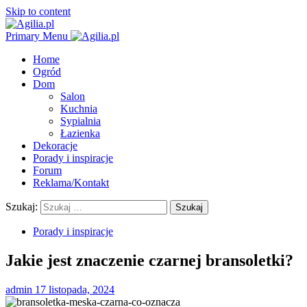
Skip to content
Primary Menu
Home
Ogród
Dom
Salon
Kuchnia
Sypialnia
Łazienka
Dekoracje
Porady i inspiracje
Forum
Reklama/Kontakt
Szukaj:
Porady i inspiracje
Jakie jest znaczenie czarnej bransoletki?
admin
17 listopada, 2024