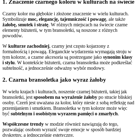
1.
Znaczenie czarnego koloru w kulturach na świecie
Czarny kolor ma głębokie i złożone znaczenie w wielu kulturach.
Symbolizuje
moc, elegancję, tajemniczość i powagę
, ale także
żałobę, smutek i stratę
. W różnych miejscach na świecie czarne
elementy biżuterii, w tym bransoletki, są noszone z różnych
powodów.
W
kulturze zachodniej
, czarny jest często kojarzony z
formalnością i powagą. Eleganckie wydarzenia wymagają stroju w
tym kolorze, a czarne akcesoria są postrzegane jako
synonim klasy
i stylu
. W kontekście biżuterii, czarna bransoletka może podkreślać
subtelność, a jednocześnie odważny wybór modowy.
2.
Czarna bransoletka jako wyraz żałoby
W wielu krajach i kulturach, noszenie czarnej biżuterii, takiej jak
bransoletki, jest
sposobem na wyrażenie żałoby
po stracie bliskiej
osoby. Czerń jest uważana za kolor, który niesie z sobą refleksję nad
przemijaniem i smutkiem. Bransoletka w tym kolorze może więc
być
subtelnym i osobistym wyrazem pamięci o zmarłych
.
Współczesne trendy
w modzie również nawiązują do tego,
pozwalając osobom wyrazić swoje emocje w sposób bardziej
dyskretny, a jednocześnie estetyczny.