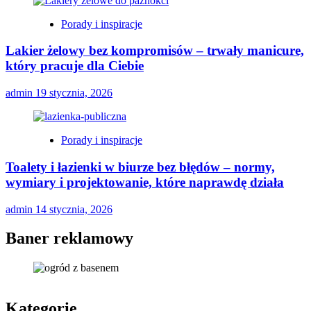
Porady i inspiracje
Lakier żelowy bez kompromisów – trwały manicure,
który pracuje dla Ciebie
admin
19 stycznia, 2026
Porady i inspiracje
Toalety i łazienki w biurze bez błędów – normy,
wymiary i projektowanie, które naprawdę działa
admin
14 stycznia, 2026
Baner reklamowy
Kategorie