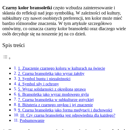
Czarny kolor bransoletki
często wzbudza zainteresowanie i
skłania do refleksji nad jego symboliką. W zależności od kultury,
subkultury czy nawet osobistych preferencji, ten kolor może mieć
bardzo różnorodne znaczenia. W tym artykule szczegółowo
omówimy, co oznacza czarny kolor bransoletki oraz dlaczego wiele
osób decyduje się na noszenie jej na co dzień.
Spis treści
1. Znaczenie czarnego koloru w kulturach na świecie
2. Czarna bransoletka jako wyraz żałoby
3. Symbol buntu i niezależności
4. Symbol siły i ochrony
5. Wyraz solidarności z określoną sprawą
6. Bransoletka jako wyraz modowego stylu
7. Czarna bransoletka w subkulturze gotyckiej
8. Biżuteria z czarnego onyksu i jej znaczenie
9. Czarna bransoletka jako forma medytacji i duchowości
10. Czy czarna bransoletka jest odpowiednia dla każdego?
Podsumowanie