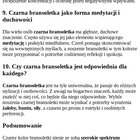
zwiększenie koncentracji i ochronę przed negatywnymi wpływami.
9.
Czarna bransoletka jako forma medytacji i
duchowości
Dla wielu osób
czarna bransoletka
ma głębsze, duchowe
znaczenie. Często używa się jej jako elementu wspierającego
medytację
i praktyki mindfulness. Czerń pomaga skoncentrować
się na wewnętrznych myślach, a noszenie bransoletki w tym kolorze
może przypominać o potrzebie codziennej refleksji i spokoju.
10.
Czy czarna bransoletka jest odpowiednia dla
każdego?
Czarna bransoletka
jest na tyle uniwersalna, że pasuje do różnych
stylizacji i osobowości. Z uwagi na bogactwo znaczeń, każdy może
znaleźć w niej coś, co będzie dla niego odpowiednie. Wybór
noszenia czarnej bransoletki może wynikać z potrzeby wyrażenia
żałoby, buntu, siły
, a czasem po prostu z estetyki i osobistych
preferencji.
Podsumowanie
Czarny kolor bransoletki niesie ze sobą
szerokie spektrum