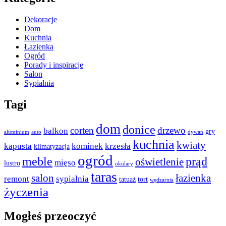
Dekoracje
Dom
Kuchnia
Łazienka
Ogród
Porady i inspiracje
Salon
Sypialnia
Tagi
dom
donice
corten
drzewo
balkon
gry
aluminium
auto
dywan
kuchnia
kwiaty
kapusta
kominek
krzesła
klimatyzacja
ogród
meble
prąd
oświetlenie
mięso
lustro
okulary
taras
salon
łazienka
remont
sypialnia
tatuaż
tort
wędzarnia
życzenia
Mogłeś przeoczyć