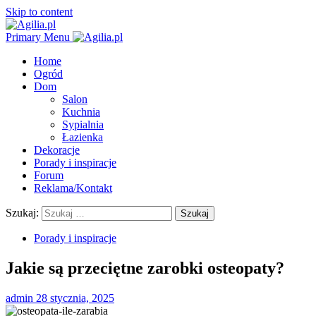
Skip to content
Primary Menu
Home
Ogród
Dom
Salon
Kuchnia
Sypialnia
Łazienka
Dekoracje
Porady i inspiracje
Forum
Reklama/Kontakt
Szukaj:
Porady i inspiracje
Jakie są przeciętne zarobki osteopaty?
admin
28 stycznia, 2025