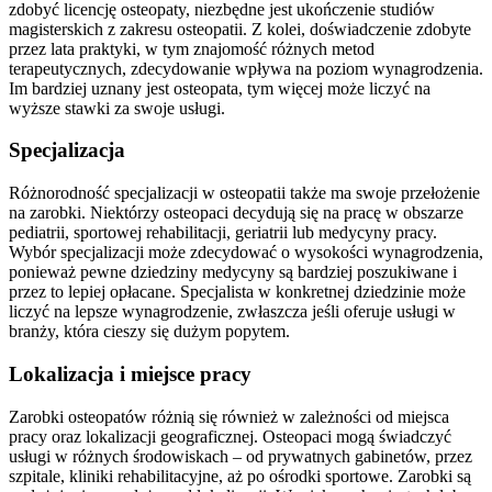
zdobyć licencję osteopaty, niezbędne jest ukończenie studiów
magisterskich z zakresu osteopatii. Z kolei, doświadczenie zdobyte
przez lata praktyki, w tym znajomość różnych metod
terapeutycznych, zdecydowanie wpływa na poziom wynagrodzenia.
Im bardziej uznany jest osteopata, tym więcej może liczyć na
wyższe stawki za swoje usługi.
Specjalizacja
Różnorodność specjalizacji w osteopatii także ma swoje przełożenie
na zarobki. Niektórzy osteopaci decydują się na pracę w obszarze
pediatrii, sportowej rehabilitacji, geriatrii lub medycyny pracy.
Wybór specjalizacji może zdecydować o wysokości wynagrodzenia,
ponieważ pewne dziedziny medycyny są bardziej poszukiwane i
przez to lepiej opłacane. Specjalista w konkretnej dziedzinie może
liczyć na lepsze wynagrodzenie, zwłaszcza jeśli oferuje usługi w
branży, która cieszy się dużym popytem.
Lokalizacja i miejsce pracy
Zarobki osteopatów różnią się również w zależności od miejsca
pracy oraz lokalizacji geograficznej. Osteopaci mogą świadczyć
usługi w różnych środowiskach – od prywatnych gabinetów, przez
szpitale, kliniki rehabilitacyjne, aż po ośrodki sportowe. Zarobki są