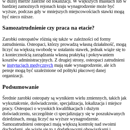
w dużej mierze zależne od lokalizacji. W większych miastach lub w
bardziej zamożnych rejonach kraju wynagrodzenie może być
wyższe, podczas gdy w mniejszych miejscowościach stawki mogą
być nieco niższe.
Samozatrudnienie czy praca na etacie?
Zarobki osteopatów różnią się także w zależności od formy
zatrudnienia. Osteopaci, którzy prowadzą własną działalność, mogą
liczyć na większą swobodę w ustalaniu stawek, jednak wiąże się to
z koniecznością zarządzania własną praktyką i pokrywaniem
kosztów administracyjnych. Z drugiej strony, osteopaci zatrudnieni
w
instytucjach medycznych
mają stałe wynagrodzenie, ale ich
pensje mogą być uzależnione od polityki płacowej danej
organizacji.
Podsumowanie
Średnie zarobki osteopaty są wynikiem wielu zmiennych, takich jak
wykształcenie, doświadczenie, specjalizacja, lokalizacja i miejsce
pracy. Osteopaci o wysokich kwalifikacjach i dużym
doświadczeniu, szczególnie ci specjalizujący się w poszukiwanych
dziedzinach, mogą liczyć na wyższe wynagrodzenie.
Samozatrudnieni osteopaci mają większą kontrolę nad swoimi
dochodami, ale wiąże się to z dodatkowymi obowiązkami i