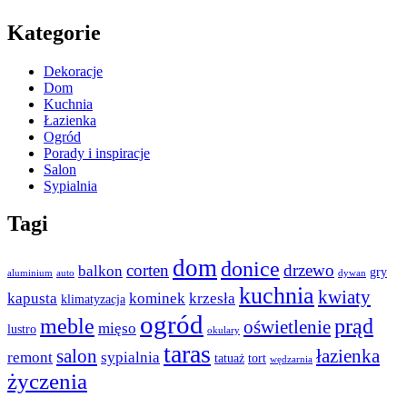
Kategorie
Dekoracje
Dom
Kuchnia
Łazienka
Ogród
Porady i inspiracje
Salon
Sypialnia
Tagi
dom
donice
corten
drzewo
balkon
gry
aluminium
auto
dywan
kuchnia
kwiaty
kapusta
kominek
krzesła
klimatyzacja
ogród
meble
prąd
oświetlenie
mięso
lustro
okulary
taras
salon
łazienka
remont
sypialnia
tatuaż
tort
wędzarnia
życzenia