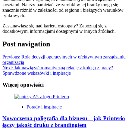
kosztami. Należy pamiętać, że zarobki w tej branży mogą się
znacznie różnić w zależności od regionu i bieżących warunków
rynkowych.
Zastanawiasz się nad karierą osteopaty? Zapoznaj się z
dodatkowymi informacjami dostępnymi w innych źródłach.
Post navigation
Previous:
Rola decyzji operacyjnych w efektywnym zarządzaniu
organizacją
Next:
Jak nawiązać romantyczną relację z kolegą z pracy?
Sprawdzone wskazówki i inspiracje
Więcej opowieści
Porady i inspiracje
Nowoczesna poligrafia dla biznesu – jak Printerio
łączy jakość druku z brandingiem