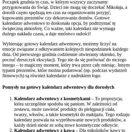
Początek grudnia to czas, w którym wszyscy zaczynamy
przygotowania do Świąt. Dzieci nie mogą się doczekać Mikołaja, a
dorośli często spędzają ten czas na organizowaniu przyjęć,
kupowaniu prezentów czy dekorowaniu domów. Gotowe
kalendarze adwentowe to doskonała opcja, by podtrzymać tę
świąteczną atmosferę. Co ważne, taki kalendarz nie wymaga
dużego nakładu czasu, a daje mnóstwo radości!
Wybierając gotowy kalendarz adwentowy, możemy liczyć na
emocje związane z odkrywaniem kolejnych niespodzianek każdego
dnia. Od pierwszego grudnia codziennie otwieramy okienko, by
poczuć dreszczyk ekscytacji. Tego nie da się porównać do niczego
innego – to magiczny moment, który trwa przez cały miesiąc. Innym
typami prezentów, które można podarować (np. podczas wydarzeń
firmowych) są również kalendarze z nadrukiem logo.
Pomysły na gotowy kalendarz adwentowy dla dorosłych
Kalendarz adwentowy z kosmetykami
– To propozycja,
która szczególnie spodoba się paniom. W zależności od
zestawu, może zawierać produkty do pielęgnacji ciała,
twarzy, włosów, a także kosmetyki do makijażu. Tego rodzaju
kalendarz pozwala na wypróbowanie nowych produktów, a
każdy dzień niesie ze sobą nowe kosmetyczne odkrycie.
Kalendarz adwentowy z kawą
– Dla miłośników kawy to