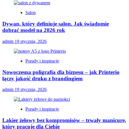
Salon
Dywan, który definiuje salon. Jak świadomie
dobrać model na 2026 rok
admin
19 stycznia, 2026
Porady i inspiracje
Nowoczesna poligrafia dla biznesu – jak Printerio
łączy jakość druku z brandingiem
admin
19 stycznia, 2026
Porady i inspiracje
Lakier żelowy bez kompromisów – trwały manicure,
który pracuje dla Ciebie