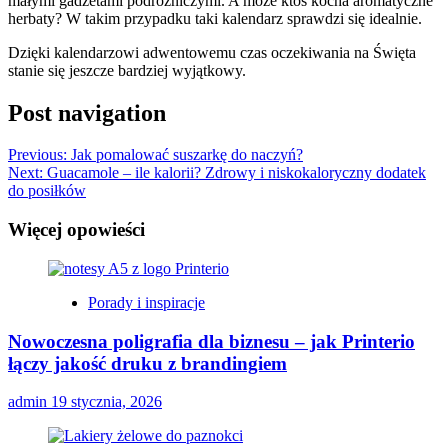
małymi gadżetami podróżniczymi. A może ktoś kocha aromatyczne
herbaty? W takim przypadku taki kalendarz sprawdzi się idealnie.
Dzięki kalendarzowi adwentowemu czas oczekiwania na Święta
stanie się jeszcze bardziej wyjątkowy.
Post navigation
Previous:
Jak pomalować suszarkę do naczyń?
Next:
Guacamole – ile kalorii? Zdrowy i niskokaloryczny dodatek
do posiłków
Więcej opowieści
Porady i inspiracje
Nowoczesna poligrafia dla biznesu – jak Printerio
łączy jakość druku z brandingiem
admin
19 stycznia, 2026