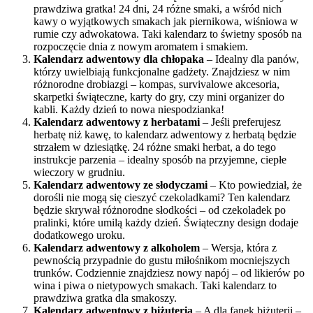
prawdziwa gratka! 24 dni, 24 różne smaki, a wśród nich
kawy o wyjątkowych smakach jak piernikowa, wiśniowa w
rumie czy adwokatowa. Taki kalendarz to świetny sposób na
rozpoczęcie dnia z nowym aromatem i smakiem.
Kalendarz adwentowy dla chłopaka
– Idealny dla panów,
którzy uwielbiają funkcjonalne gadżety. Znajdziesz w nim
różnorodne drobiazgi – kompas, survivalowe akcesoria,
skarpetki świąteczne, karty do gry, czy mini organizer do
kabli. Każdy dzień to nowa niespodzianka!
Kalendarz adwentowy z herbatami
– Jeśli preferujesz
herbatę niż kawę, to kalendarz adwentowy z herbatą będzie
strzałem w dziesiątkę. 24 różne smaki herbat, a do tego
instrukcje parzenia – idealny sposób na przyjemne, ciepłe
wieczory w grudniu.
Kalendarz adwentowy ze słodyczami
– Kto powiedział, że
dorośli nie mogą się cieszyć czekoladkami? Ten kalendarz
będzie skrywał różnorodne słodkości – od czekoladek po
pralinki, które umilą każdy dzień. Świąteczny design dodaje
dodatkowego uroku.
Kalendarz adwentowy z alkoholem
– Wersja, która z
pewnością przypadnie do gustu miłośnikom mocniejszych
trunków. Codziennie znajdziesz nowy napój – od likierów po
wina i piwa o nietypowych smakach. Taki kalendarz to
prawdziwa gratka dla smakoszy.
Kalendarz adwentowy z biżuterią
– A dla fanek biżuterii –