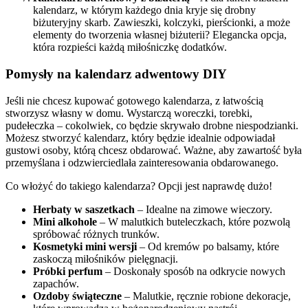
kalendarz, w którym każdego dnia kryje się drobny
biżuteryjny skarb. Zawieszki, kolczyki, pierścionki, a może
elementy do tworzenia własnej biżuterii? Elegancka opcja,
która rozpieści każdą miłośniczkę dodatków.
Pomysły na kalendarz adwentowy DIY
Jeśli nie chcesz kupować gotowego kalendarza, z łatwością
stworzysz własny w domu. Wystarczą woreczki, torebki,
pudełeczka – cokolwiek, co będzie skrywało drobne niespodzianki.
Możesz stworzyć kalendarz, który będzie idealnie odpowiadał
gustowi osoby, którą chcesz obdarować. Ważne, aby zawartość była
przemyślana i odzwierciedlała zainteresowania obdarowanego.
Co włożyć do takiego kalendarza? Opcji jest naprawdę dużo!
Herbaty w saszetkach
– Idealne na zimowe wieczory.
Mini alkohole
– W malutkich buteleczkach, które pozwolą
spróbować różnych trunków.
Kosmetyki mini wersji
– Od kremów po balsamy, które
zaskoczą miłośników pielęgnacji.
Próbki perfum
– Doskonały sposób na odkrycie nowych
zapachów.
Ozdoby świąteczne
– Malutkie, ręcznie robione dekoracje,