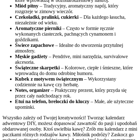
które wprowadzą w bożonarodzeniowy nastrój.
Miód pitny
– Tradycyjny, aromatyczny napój, który
rozgrzeje w zimowy wieczór.
Czekoladki, pralinki, cukierki
– Dla każdego łasucha,
niezależnie od wieku.
Aromatyczne pierniki
– Często w formie ręcznie
wykonanych ciasteczek, pachnących cynamonem i
goździkami.
Świece zapachowe
– Idealne do stworzenia przytulnej
atmosfery.
Męskie gadżety
– Pendrive, mini narzędzia, survivalowe
akcesoria.
Świąteczne skarpetki
– Kolorowe, ciepłe i śmieszne, które
wprowadzą do domu odrobinę humoru.
Kubek z motywem świątecznym
– Wykorzystany
codziennie na kawę czy herbatę.
Notes, organizer
– Praktyczny prezent, który przyda się
przez cały nadchodzący rok.
Etui na telefon, breloczki do kluczy
– Małe, ale użyteczne
upominki.
Wszystko zależy od Twojej kreatywności! Tworząc kalendarz
adwentowy DIY, możesz dopasować zawartość do pasji i upodobań
obdarowanej osoby. Ktoś uwielbia kawę? Zrób mu kalendarz z mini
paczkami różnych rodzajów kawy. Miłośnik podróży? Zaskocz go