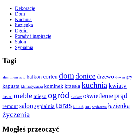
Dekoracje
Dom
Kuchnia
Łazienka
Ogród
Porady i inspiracje
Salon
Sypialnia
Tagi
dom
donice
corten
drzewo
balkon
gry
aluminium
auto
dywan
kuchnia
kwiaty
kapusta
kominek
krzesła
klimatyzacja
ogród
meble
prąd
oświetlenie
mięso
lustro
okulary
taras
salon
łazienka
remont
sypialnia
tatuaż
tort
wędzarnia
życzenia
Mogłeś przeoczyć