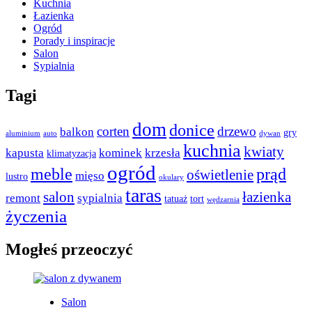
Kuchnia
Łazienka
Ogród
Porady i inspiracje
Salon
Sypialnia
Tagi
dom
donice
corten
drzewo
balkon
gry
aluminium
auto
dywan
kuchnia
kwiaty
kapusta
kominek
krzesła
klimatyzacja
ogród
meble
prąd
oświetlenie
mięso
lustro
okulary
taras
salon
łazienka
remont
sypialnia
tatuaż
tort
wędzarnia
życzenia
Mogłeś przeoczyć
Salon