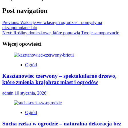
Post navigation
Previous:
Wakacje we własnym ogrodzie – pomysły na
niezapomniane lato
Next:
Rośliny doniczkowe, które poprawią Twoje samopoczucie
Więcej opowieści
Ogród
Kasztanowiec czerwony – spektakularne drzewo,
które zmienia krajobraz miast i ogrodów
admin
10 stycznia, 2026
Ogród
Sucha rzeka w ogrodzie – naturalna dekoracja bez