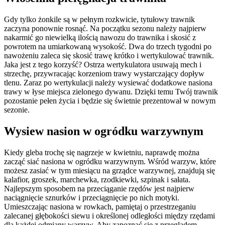
Gdy tylko żonkile są w pełnym rozkwicie, tytułowy trawnik
zaczyna ponownie rosnąć. Na początku sezonu należy najpierw
nakarmić go niewielką ilością nawozu do trawnika i skosić z
powrotem na umiarkowaną wysokość. Dwa do trzech tygodni po
nawożeniu zaleca się skosić trawę krótko i wertykulować trawnik.
Jaka jest z tego korzyść? Ostrza wertykulatora usuwają mech i
strzechę, przywracając korzeniom trawy wystarczający dopływ
tlenu. Zaraz po wertykulacji należy wysiewać dodatkowe nasiona
trawy w łyse miejsca zielonego dywanu. Dzięki temu Twój trawnik
pozostanie pełen życia i będzie się świetnie prezentował w nowym
sezonie.
Wysiew nasion w ogródku warzywnym
Kiedy gleba trochę się nagrzeje w kwietniu, naprawdę można
zacząć siać nasiona w ogródku warzywnym. Wśród warzyw, które
możesz zasiać w tym miesiącu na grządce warzywnej, znajdują się
kalafior, groszek, marchewka, rzodkiewki, szpinak i sałata.
Najlepszym sposobem na przeciąganie rzędów jest najpierw
naciągnięcie sznurków i przeciągnięcie po nich motyki.
Umieszczając nasiona w rowkach, pamiętaj o przestrzeganiu
zalecanej głębokości siewu i określonej odległości między rzędami
dla każdej odmiany warzyw. Aby zapoznać się z przeglądem,