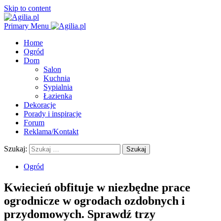
Skip to content
Primary Menu
Home
Ogród
Dom
Salon
Kuchnia
Sypialnia
Łazienka
Dekoracje
Porady i inspiracje
Forum
Reklama/Kontakt
Szukaj:
Ogród
Kwiecień obfituje w niezbędne prace
ogrodnicze w ogrodach ozdobnych i
przydomowych. Sprawdź trzy