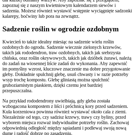
zapoznaj się z naszym kwietniowym kalendarzem siewów i
sadzenia. Możesz również wystawić wstępnie wyciągnięte sadzonki
kalarepy, boćwiny lub pora na zewnątrz.
Sadzenie roślin w ogrodzie ozdobnym
Kwiecień to także idealny miesiąc na sadzenie wielu roślin
ozdobnych do ogrodu. Sadzenie wiecznie zielonych krzewów,
takich jak rododendron, traw ozdobnych, takich jak srebrzysta
chińska, oraz roślin okrywowych, takich jak dzióbek żurawi, należą
do zadań na wiosennej liście zadań do wykonania. Aby zapewnić
im pomyślny wzrost, kluczowe znaczenie ma dobre przygotowanie
gleby. Dokładnie spulchnij glebę, usuń chwasty i w razie potrzeby
wsyp trochę kompostu. Glebę gliniastą można spulchnić
gruboziarnistym piaskiem, dzięki czemu jest bardziej
przepuszczalna.
Na przykład rododendrony uwielbiają, gdy gleba została
wzbogacona kompostem z liści i próchnicą kory przed sadzeniem.
Kula korzeniowa powinna również wystawać około cala z ziemi.
Niezależnie od tego, czy sadzisz krzewy, trawy czy byliny, przed
wyborem miejsca rozważ indywidualne potrzeby roślin. Zachowaj
odpowiednią odległość między sąsiadami i podlewaj swoją nową
dumę i radość dobrze po zasadzeniu.