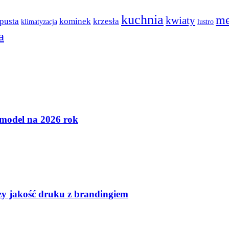
kuchnia
me
kwiaty
pusta
kominek
krzesła
klimatyzacja
lustro
a
 model na 2026 rok
czy jakość druku z brandingiem