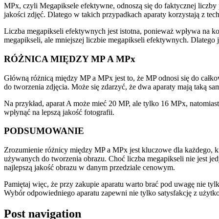
MPx, czyli Megapiksele efektywne, odnoszą się do faktycznej liczby 
jakości zdjęć. Dlatego w takich przypadkach aparaty korzystają z tech
Liczba megapikseli efektywnych jest istotna, ponieważ wpływa na ko
megapikseli, ale mniejszej liczbie megapikseli efektywnych. Dlatego 
RÓŻNICA MIĘDZY MP A MPx
Główną różnicą między MP a MPx jest to, że MP odnosi się do całkow
do tworzenia zdjęcia. Może się zdarzyć, że dwa aparaty mają taką sa
Na przykład, aparat A może mieć 20 MP, ale tylko 16 MPx, natomiast
wpłynąć na lepszą jakość fotografii.
PODSUMOWANIE
Zrozumienie różnicy między MP a MPx jest kluczowe dla każdego, kto 
używanych do tworzenia obrazu. Choć liczba megapikseli nie jest je
najlepszą jakość obrazu w danym przedziale cenowym.
Pamiętaj więc, że przy zakupie aparatu warto brać pod uwagę nie tylko
Wybór odpowiedniego aparatu zapewni nie tylko satysfakcję z użytk
Post navigation