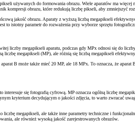
pikseli używanych do formowania obrazu. Wiele aparatów ma więcej meg
nik kompresji obrazu, które redukują liczbę pikseli, aby zmniejszyć roz
ńcową jakość obrazu. Aparaty z wyższą liczbą megapikseli efektywnych 
jest to istotny parametr do rozważenia przy wyborze sprzętu fotografic
itej liczby megapikseli aparatu, podczas gdy MPx odnosi się do liczby
mą liczbę megapikseli (MP), ale różnią się liczbą megapikseli efektyw
 aparat B może także mieć 20 MP, ale 18 MPx. To oznacza, że aparat 
interesuje się fotografią cyfrową. MP oznacza ogólną liczbę megapiks
dynym kryterium decydującym o jakości zdjęcia, to warto zwracać uwag
 liczbę megapikseli, ale także inne parametry techniczne i funkcjonalno
owania, ale również wysoką jakość zarejestrowanych obrazów.