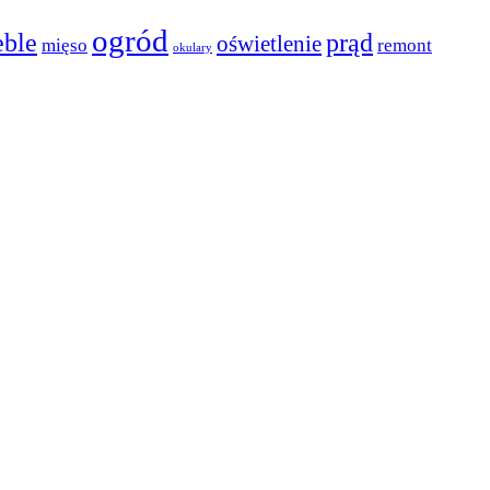
ogród
ble
prąd
oświetlenie
mięso
remont
okulary