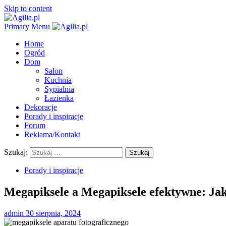
Skip to content
Primary Menu
Home
Ogród
Dom
Salon
Kuchnia
Sypialnia
Łazienka
Dekoracje
Porady i inspiracje
Forum
Reklama/Kontakt
Szukaj:
Porady i inspiracje
Megapiksele a Megapiksele efektywne: Jak
admin
30 sierpnia, 2024