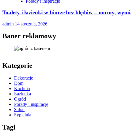
Porady i inspiracje
Toalety i łazienki w biurze bez błędów – normy, wymi
admin
14 stycznia, 2026
Baner reklamowy
Kategorie
Dekoracje
Dom
Kuchnia
Łazienka
Ogród
Porady i inspiracje
Salon
Sypialnia
Tagi