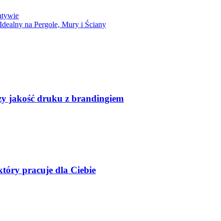
atywie
dealny na Pergole, Mury i Ściany
czy jakość druku z brandingiem
tóry pracuje dla Ciebie