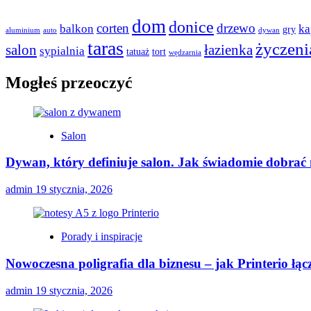
dom
donice
corten
drzewo
balkon
ka
gry
aluminium
auto
dywan
taras
życzeni
salon
łazienka
sypialnia
tatuaż
tort
wędzarnia
Mogłeś przeoczyć
Salon
Dywan, który definiuje salon. Jak świadomie dobrać
admin
19 stycznia, 2026
Porady i inspiracje
Nowoczesna poligrafia dla biznesu – jak Printerio łą
admin
19 stycznia, 2026