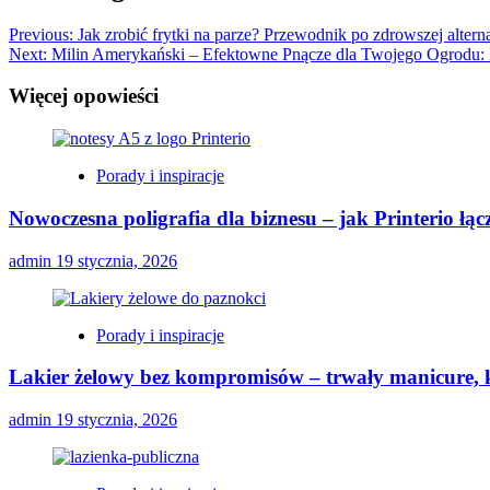
Previous:
Jak zrobić frytki na parze? Przewodnik po zdrowszej altern
Next:
Milin Amerykański – Efektowne Pnącze dla Twojego Ogrodu: I
Więcej opowieści
Porady i inspiracje
Nowoczesna poligrafia dla biznesu – jak Printerio łą
admin
19 stycznia, 2026
Porady i inspiracje
Lakier żelowy bez kompromisów – trwały manicure, k
admin
19 stycznia, 2026