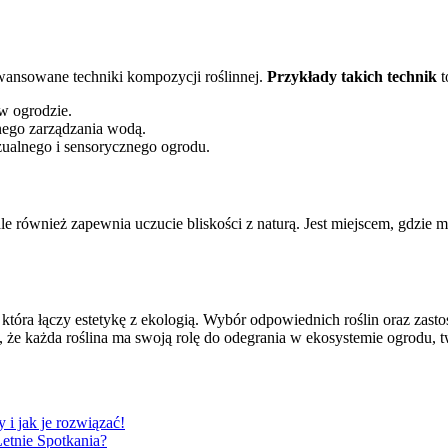
wansowane techniki kompozycji roślinnej.
Przykłady takich technik
t
w ogrodzie.
ego zarządzania wodą.
ualnego i sensorycznego ogrodu.
ale również zapewnia uczucie bliskości z naturą. Jest miejscem, gdzie
 która łączy estetykę z ekologią. Wybór odpowiednich roślin oraz za
j, że każda roślina ma swoją rolę do odegrania w ekosystemie ogrodu, tw
i jak je rozwiązać!
Letnie Spotkania?