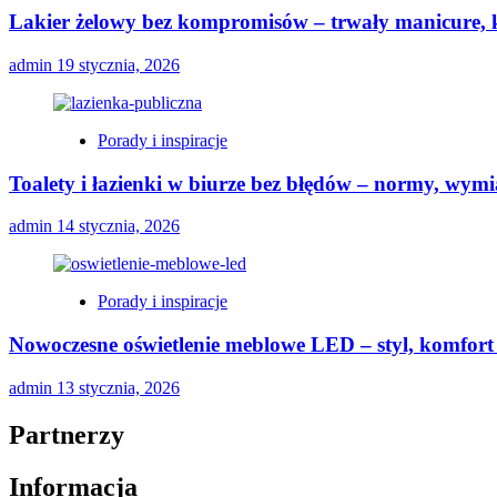
Lakier żelowy bez kompromisów – trwały manicure, k
admin
19 stycznia, 2026
Porady i inspiracje
Toalety i łazienki w biurze bez błędów – normy, wymi
admin
14 stycznia, 2026
Porady i inspiracje
Nowoczesne oświetlenie meblowe LED – styl, komfort 
admin
13 stycznia, 2026
Partnerzy
Informacja