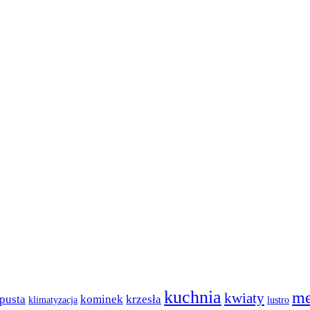
kuchnia
me
kwiaty
pusta
kominek
krzesła
klimatyzacja
lustro