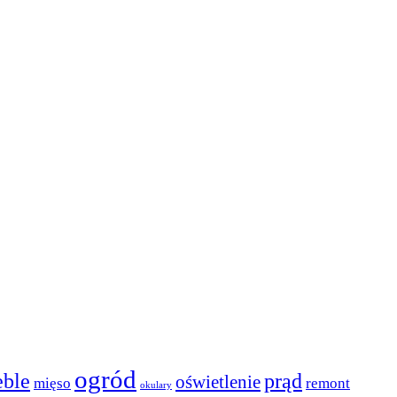
ogród
ble
prąd
oświetlenie
mięso
remont
okulary