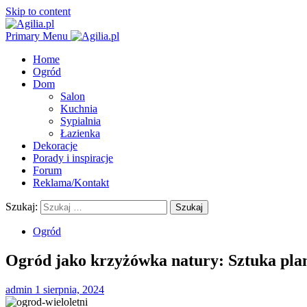
Skip to content
Primary Menu
Home
Ogród
Dom
Salon
Kuchnia
Sypialnia
Łazienka
Dekoracje
Porady i inspiracje
Forum
Reklama/Kontakt
Szukaj:
Ogród
Ogród jako krzyżówka natury: Sztuka plan
admin
1 sierpnia, 2024