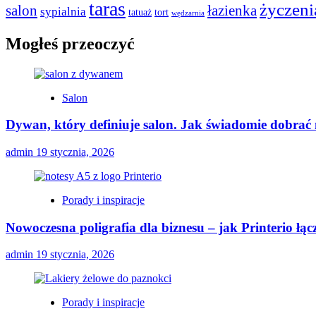
taras
życzeni
salon
łazienka
sypialnia
tatuaż
tort
wędzarnia
Mogłeś przeoczyć
Salon
Dywan, który definiuje salon. Jak świadomie dobrać
admin
19 stycznia, 2026
Porady i inspiracje
Nowoczesna poligrafia dla biznesu – jak Printerio łą
admin
19 stycznia, 2026
Porady i inspiracje