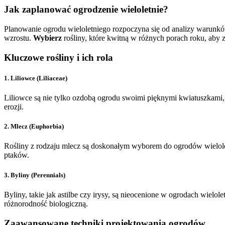
Jak zaplanować ogrodzenie wieloletnie?
Planowanie ogrodu wieloletniego rozpoczyna się od analizy warunkó
wzrostu.
Wybierz
rośliny, które kwitną w różnych porach roku, aby
Kluczowe rośliny i ich rola
1.
Liliowce (Liliaceae)
Liliowce są nie tylko ozdobą ogrodu swoimi pięknymi kwiatuszkami, a
erozji.
2.
Mlecz (Euphorbia)
Rośliny z rodzaju mlecz są doskonałym wyborem do ogrodów wielolet
ptaków.
3.
Byliny (Perennials)
Byliny, takie jak astilbe czy irysy, są nieocenione w ogrodach wiel
różnorodność biologiczną.
Zaawansowane techniki projektowania ogrodów