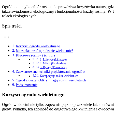
Ogród to nie tylko zbiór roślin, ale prawdziwa krzyżówka natury, gd
także świadomości ekologicznej i funkcjonalności każdej rośliny.
W t
rolach ekologicznych.
Spis treści
Korzyści ogrodu wieloletniego
Jak zaplanować ogrodzenie wieloletnie?
Kluczowe rośliny i ich rola
1. Liliowce (Liliaceae)
2. Mlecz (Euphorbia)
3. Byliny (Perennials)
Zaawansowane techniki projektowania ogrodów
Kompozycja roślin wieloletnich
Ogród z duszą: Odkryj magię roślin wieloletnich
Podsumowanie
Korzyści ogrodu wieloletniego
Ogród wieloletni nie tylko zapewnia piękno przez wiele lat, ale równi
gleby. Ponadto, ich zdolność do długotrwałego kwitnienia i owocow