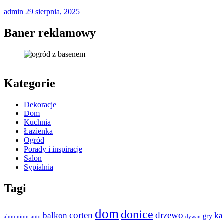
admin
29 sierpnia, 2025
Baner reklamowy
Kategorie
Dekoracje
Dom
Kuchnia
Łazienka
Ogród
Porady i inspiracje
Salon
Sypialnia
Tagi
dom
donice
corten
drzewo
balkon
ka
gry
aluminium
auto
dywan