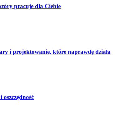
tóry pracuje dla Ciebie
ary i projektowanie, które naprawdę działa
i oszczędność