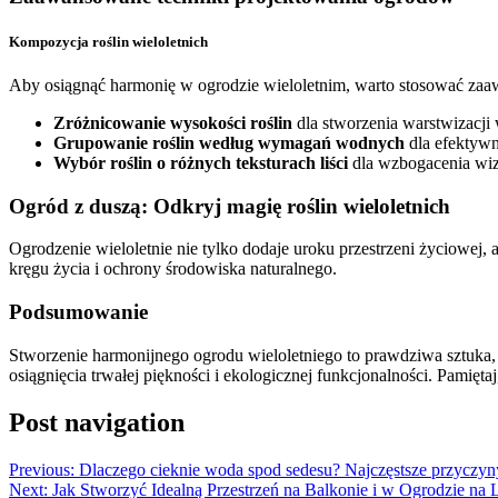
Kompozycja roślin wieloletnich
Aby osiągnąć harmonię w ogrodzie wieloletnim, warto stosować zaa
Zróżnicowanie wysokości roślin
dla stworzenia warstwizacji 
Grupowanie roślin według wymagań wodnych
dla efektywn
Wybór roślin o różnych teksturach liści
dla wzbogacenia wiz
Ogród z duszą: Odkryj magię roślin wieloletnich
Ogrodzenie wieloletnie nie tylko dodaje uroku przestrzeni życiowej, 
kręgu życia i ochrony środowiska naturalnego.
Podsumowanie
Stworzenie harmonijnego ogrodu wieloletniego to prawdziwa sztuka,
osiągnięcia trwałej piękności i ekologicznej funkcjonalności. Pamięta
Post navigation
Previous:
Dlaczego cieknie woda spod sedesu? Najczęstsze przyczyny 
Next:
Jak Stworzyć Idealną Przestrzeń na Balkonie i w Ogrodzie na 