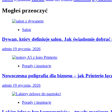
Mogłeś przeoczyć
Salon
Dywan, który definiuje salon. Jak świadomie dobrać
admin
19 stycznia, 2026
Porady i inspiracje
Nowoczesna poligrafia dla biznesu – jak Printerio łą
admin
19 stycznia, 2026
Porady i inspiracje
Lakier żelowy bez kompromisów – trwały manicure, k