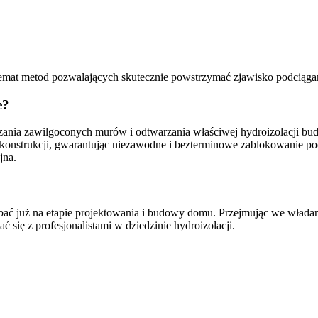
emat metod pozwalających skutecznie powstrzymać zjawisko podciągan
e?
suszania zawilgoconych murów i odtwarzania właściwej hydroizolacji 
w konstrukcji, gwarantując niezawodne i bezterminowe zablokowanie p
jna.
dbać już na etapie projektowania i budowy domu. Przejmując we włada
 się z profesjonalistami w dziedzinie hydroizolacji.