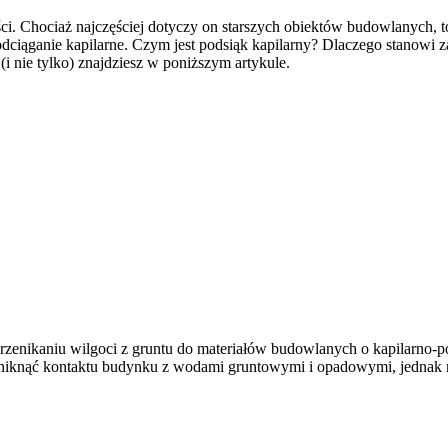
ści. Chociaż najczęściej dotyczy on starszych obiektów budowlanych, 
odciąganie kapilarne. Czym jest podsiąk kapilarny? Dlaczego stanowi
i nie tylko) znajdziesz w poniższym artykule.
przenikaniu wilgoci z gruntu do materiałów budowlanych o kapilarno-por
ię uniknąć kontaktu budynku z wodami gruntowymi i opadowymi, jedna