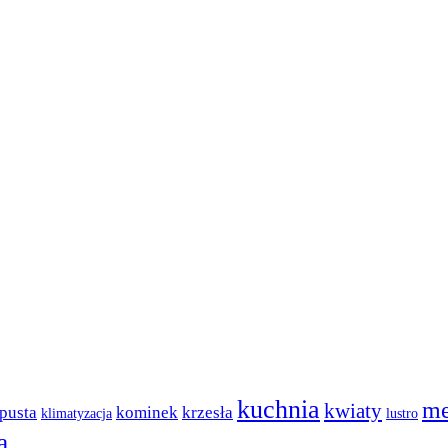
kuchnia
me
kwiaty
pusta
kominek
krzesła
klimatyzacja
lustro
a