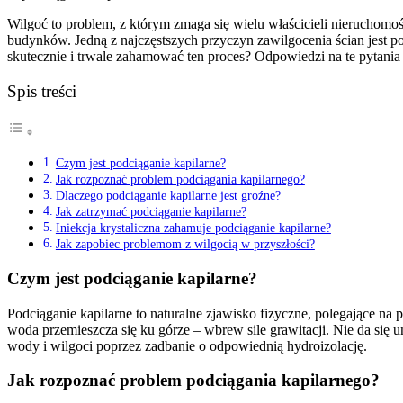
Wilgoć to problem, z którym zmaga się wielu właścicieli nieruchomo
budynków. Jedną z najczęstszych przyczyn zawilgocenia ścian jest p
skutecznie i trwale zahamować ten proces? Odpowiedzi na te pytania (
Spis treści
Czym jest podciąganie kapilarne?
Jak rozpoznać problem podciągania kapilarnego?
Dlaczego podciąganie kapilarne jest groźne?
Jak zatrzymać podciąganie kapilarne?
Iniekcja krystaliczna zahamuje podciąganie kapilarne?
Jak zapobiec problemom z wilgocią w przyszłości?
Czym jest podciąganie kapilarne?
Podciąganie kapilarne to naturalne zjawisko fizyczne, polegające na 
woda przemieszcza się ku górze – wbrew sile grawitacji. Nie da s
wody i wilgoci poprzez zadbanie o odpowiednią hydroizolację.
Jak rozpoznać problem podciągania kapilarnego?