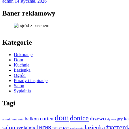
admin
14 stycznia, 2026
Baner reklamowy
Kategorie
Dekoracje
Dom
Kuchnia
Łazienka
Ogród
Porady i inspiracje
Salon
Sypialnia
Tagi
dom
donice
corten
drzewo
balkon
ka
gry
aluminium
auto
dywan
taras
życzeni
salon
łazienka
sypialnia
tatuaż
tort
wędzarnia