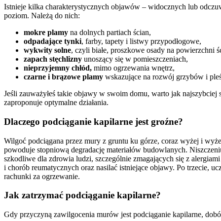
Istnieje kilka charakterystycznych objawów – widocznych lub odcz
poziom. Należą do nich:
mokre plamy
na dolnych partiach ścian,
odpadające tynki
, farby, tapety i listwy przypodłogowe,
wykwity solne
, czyli białe, proszkowe osady na powierzchni ś
zapach stęchlizny
unoszący się w pomieszczeniach,
nieprzyjemny chłód,
mimo ogrzewania wnętrz,
czarne i brązowe plamy
wskazujące na rozwój grzybów i pleś
Jeśli zauważyłeś takie objawy w swoim domu, warto jak najszybciej s
zaproponuje optymalne działania.
Dlaczego podciąganie kapilarne jest groźne?
Wilgoć podciągana przez mury z gruntu ku górze, coraz wyżej i wyżej
powoduje stopniową degradację materiałów budowlanych. Niszczeniu u
szkodliwe dla zdrowia ludzi, szczególnie zmagających się z alerg
i chorób reumatycznych oraz nasilać istniejące objawy. Po trzecie
rachunki za ogrzewanie.
Jak zatrzymać podciąganie kapilarne?
Gdy przyczyną zawilgocenia murów jest podciąganie kapilarne, dobó