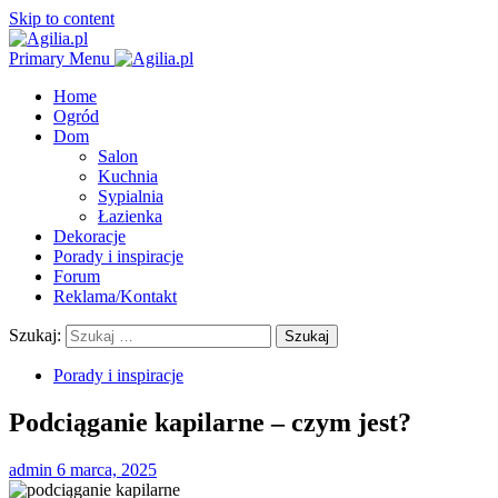
Skip to content
Primary Menu
Home
Ogród
Dom
Salon
Kuchnia
Sypialnia
Łazienka
Dekoracje
Porady i inspiracje
Forum
Reklama/Kontakt
Szukaj:
Porady i inspiracje
Podciąganie kapilarne – czym jest?
admin
6 marca, 2025