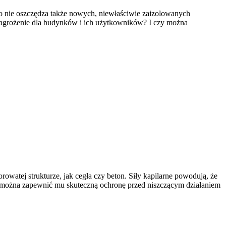
to nie oszczędza także nowych, niewłaściwie zaizolowanych
 zagrożenie dla budynków i ich użytkowników? I czy można
owatej strukturze, jak cegła czy beton. Siły kapilarne powodują, że
k można zapewnić mu skuteczną ochronę przed niszczącym działaniem