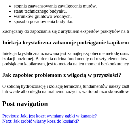
stopnia zaawansowania zawilgocenia murów,
stanu technicznego budynku,
warunków gruntowo-wodnych,
sposobu posadowienia budynku.
Zachęcamy do zapoznania się z artykułem ekspertów-praktyków na t
Iniekcja krystaliczna zahamuje podciąganie kapilarn
Iniekcja krystaliczna uznawana jest za najlepszą obecnie metodę o
izolacji poziomej. Bariera ta odcina fundamenty od reszty elementó
podsiąkiem kapilarnym, jest to metoda na ten moment bezkonkurency
Jak zapobiec problemom z wilgocią w przyszłości?
O solidną hydroizolację i izolację termiczną fundamentów należy za
lub wcale albo uległa naturalnemu zużyciu, warto od razu skonsultować
Post navigation
Previous:
Jaki jest koszt wymiany gąbki w kanapie?
Next:
Jak zrobić własny kosz do kosiarki?