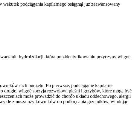
w wskutek podciągania kapilarnego osiągnął już zaawansowany
twarzaniu hydroizolacji, która po zidentyfikowaniu przyczyny wilgoci
kowników i ich budżetu. Po pierwsze, podciąganie kapilarne
o drugie, wilgoć sprzyja rozwojowi pleśni i grzybów, które mogą być
eszczeniach może prowadzić do chorób układu oddechowego, alergii
co zwykle zmusza użytkowników do podkręcania grzejników, windując