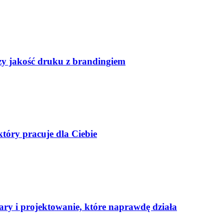
czy jakość druku z brandingiem
tóry pracuje dla Ciebie
ary i projektowanie, które naprawdę działa