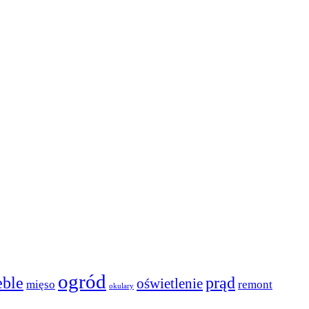
ogród
ble
prąd
oświetlenie
mięso
remont
okulary