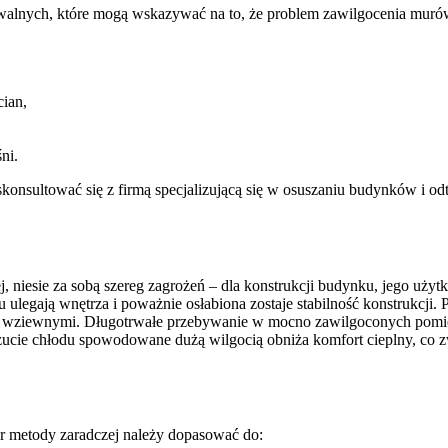
uwalnych, które mogą wskazywać na to, że problem zawilgocenia muró
cian,
ni.
konsultować się z firmą specjalizującą się w osuszaniu budynków i od
, niesie za sobą szereg zagrożeń – dla konstrukcji budynku, jego użyt
legają wnętrza i poważnie osłabiona zostaje stabilność konstrukcji. P
iami wziewnymi. Długotrwałe przebywanie w mocno zawilgoconych pomi
, uczucie chłodu spowodowane dużą wilgocią obniża komfort cieplny, 
r metody zaradczej należy dopasować do: