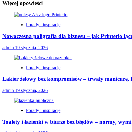
Więcej opowieści
Porady i inspiracje
Nowoczesna poligrafia dla biznesu – jak Printerio łą
admin
19 stycznia, 2026
Porady i inspiracje
Lakier żelowy bez kompromisów – trwały manicure, k
admin
19 stycznia, 2026
Porady i inspiracje
Toalety i łazienki w biurze bez błędów – normy, wymi