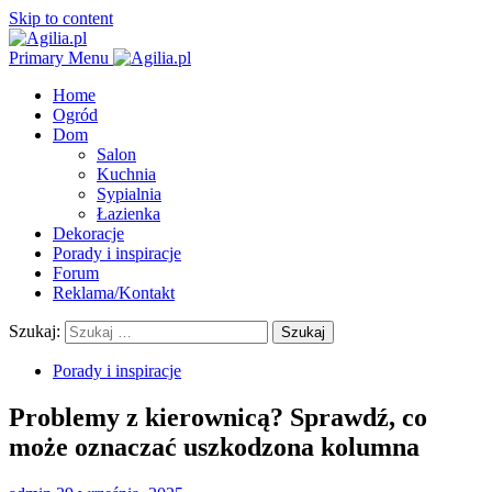
Skip to content
Primary Menu
Home
Ogród
Dom
Salon
Kuchnia
Sypialnia
Łazienka
Dekoracje
Porady i inspiracje
Forum
Reklama/Kontakt
Szukaj:
Porady i inspiracje
Problemy z kierownicą? Sprawdź, co
może oznaczać uszkodzona kolumna