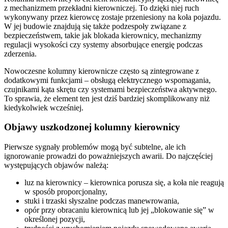
z mechanizmem przekładni kierowniczej. To dzięki niej ruch
wykonywany przez kierowcę zostaje przeniesiony na koła pojazdu.
W jej budowie znajdują się także podzespoły związane z
bezpieczeństwem, takie jak blokada kierownicy, mechanizmy
regulacji wysokości czy systemy absorbujące energię podczas
zderzenia.
Nowoczesne kolumny kierownicze często są zintegrowane z
dodatkowymi funkcjami – obsługą elektrycznego wspomagania,
czujnikami kąta skrętu czy systemami bezpieczeństwa aktywnego.
To sprawia, że element ten jest dziś bardziej skomplikowany niż
kiedykolwiek wcześniej.
Objawy uszkodzonej kolumny kierownicy
Pierwsze sygnały problemów mogą być subtelne, ale ich
ignorowanie prowadzi do poważniejszych awarii. Do najczęściej
występujących objawów należą:
luz na kierownicy – kierownica porusza się, a koła nie reagują
w sposób proporcjonalny,
stuki i trzaski słyszalne podczas manewrowania,
opór przy obracaniu kierownicą lub jej „blokowanie się” w
określonej pozycji,