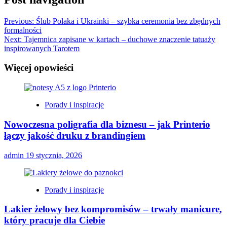
Previous:
Ślub Polaka i Ukrainki – szybka ceremonia bez zbędnych
formalności
Next:
Tajemnica zapisane w kartach – duchowe znaczenie tatuaży
inspirowanych Tarotem
Więcej opowieści
Porady i inspiracje
Nowoczesna poligrafia dla biznesu – jak Printerio
łączy jakość druku z brandingiem
admin
19 stycznia, 2026
Porady i inspiracje
Lakier żelowy bez kompromisów – trwały manicure,
który pracuje dla Ciebie