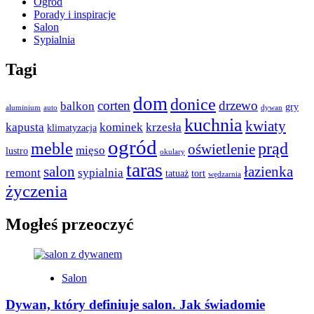
Ogród
Porady i inspiracje
Salon
Sypialnia
Tagi
dom
donice
corten
drzewo
balkon
gry
aluminium
auto
dywan
kuchnia
kwiaty
kapusta
kominek
krzesła
klimatyzacja
ogród
meble
prąd
oświetlenie
mięso
lustro
okulary
taras
salon
łazienka
remont
sypialnia
tatuaż
tort
wędzarnia
życzenia
Mogłeś przeoczyć
Salon
Dywan, który definiuje salon. Jak świadomie