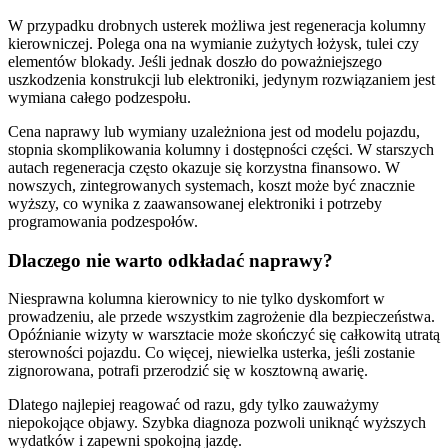
W przypadku drobnych usterek możliwa jest regeneracja kolumny
kierowniczej. Polega ona na wymianie zużytych łożysk, tulei czy
elementów blokady. Jeśli jednak doszło do poważniejszego
uszkodzenia konstrukcji lub elektroniki, jedynym rozwiązaniem jest
wymiana całego podzespołu.
Cena naprawy lub wymiany uzależniona jest od modelu pojazdu,
stopnia skomplikowania kolumny i dostępności części. W starszych
autach regeneracja często okazuje się korzystna finansowo. W
nowszych, zintegrowanych systemach, koszt może być znacznie
wyższy, co wynika z zaawansowanej elektroniki i potrzeby
programowania podzespołów.
Dlaczego nie warto odkładać naprawy?
Niesprawna kolumna kierownicy to nie tylko dyskomfort w
prowadzeniu, ale przede wszystkim zagrożenie dla bezpieczeństwa.
Opóźnianie wizyty w warsztacie może skończyć się całkowitą utratą
sterowności pojazdu. Co więcej, niewielka usterka, jeśli zostanie
zignorowana, potrafi przerodzić się w kosztowną awarię.
Dlatego najlepiej reagować od razu, gdy tylko zauważymy
niepokojące objawy. Szybka diagnoza pozwoli uniknąć wyższych
wydatków i zapewni spokojną jazdę.