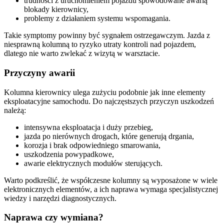
trudności z uruchomieniem pojazdu spowodowane awarią
blokady kierownicy,
problemy z działaniem systemu wspomagania.
Takie symptomy powinny być sygnałem ostrzegawczym. Jazda z
niesprawną kolumną to ryzyko utraty kontroli nad pojazdem,
dlatego nie warto zwlekać z wizytą w warsztacie.
Przyczyny awarii
Kolumna kierownicy ulega zużyciu podobnie jak inne elementy
eksploatacyjne samochodu. Do najczęstszych przyczyn uszkodzeń
należą:
intensywna eksploatacja i duży przebieg,
jazda po nierównych drogach, które generują drgania,
korozja i brak odpowiedniego smarowania,
uszkodzenia powypadkowe,
awarie elektrycznych modułów sterujących.
Warto podkreślić, że współczesne kolumny są wyposażone w wiele
elektronicznych elementów, a ich naprawa wymaga specjalistycznej
wiedzy i narzędzi diagnostycznych.
Naprawa czy wymiana?