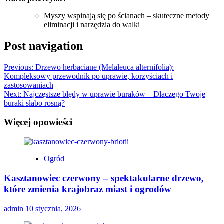
Myszy wspinają się po ścianach – skuteczne metody
eliminacji i narzędzia do walki
Post navigation
Previous:
Drzewo herbaciane (Melaleuca alternifolia):
Kompleksowy przewodnik po uprawie, korzyściach i
zastosowaniach
Next:
Najczęstsze błędy w uprawie buraków – Dlaczego Twoje
buraki słabo rosną?
Więcej opowieści
Ogród
Kasztanowiec czerwony – spektakularne drzewo,
które zmienia krajobraz miast i ogrodów
admin
10 stycznia, 2026