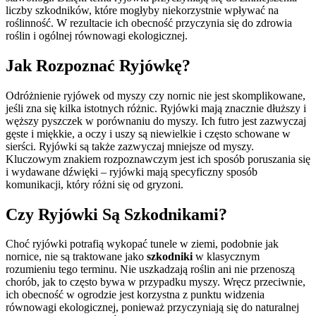
liczby szkodników, które mogłyby niekorzystnie wpływać na
roślinność. W rezultacie ich obecność przyczynia się do zdrowia
roślin i ogólnej równowagi ekologicznej.
Jak Rozpoznać Ryjówkę?
Odróżnienie ryjówek od myszy czy nornic nie jest skomplikowane,
jeśli zna się kilka istotnych różnic. Ryjówki mają znacznie dłuższy i
węższy pyszczek w porównaniu do myszy. Ich futro jest zazwyczaj
gęste i miękkie, a oczy i uszy są niewielkie i często schowane w
sierści. Ryjówki są także zazwyczaj mniejsze od myszy.
Kluczowym znakiem rozpoznawczym jest ich sposób poruszania się
i wydawane dźwięki – ryjówki mają specyficzny sposób
komunikacji, który różni się od gryzoni.
Czy Ryjówki Są Szkodnikami?
Choć ryjówki potrafią wykopać tunele w ziemi, podobnie jak
nornice, nie są traktowane jako
szkodniki
w klasycznym
rozumieniu tego terminu. Nie uszkadzają roślin ani nie przenoszą
chorób, jak to często bywa w przypadku myszy. Wręcz przeciwnie,
ich obecność w ogrodzie jest korzystna z punktu widzenia
równowagi ekologicznej, ponieważ przyczyniają się do naturalnej