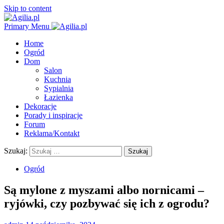
Skip to content
Primary Menu
Home
Ogród
Dom
Salon
Kuchnia
Sypialnia
Łazienka
Dekoracje
Porady i inspiracje
Forum
Reklama/Kontakt
Szukaj:
Ogród
Są mylone z myszami albo nornicami –
ryjówki, czy pozbywać się ich z ogrodu?