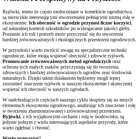
Ryjówki, mimo że często niedoceniane w kontekście ogrodnictwa,
są niezwykle interesującymi stworzeniami pełniącymi istotną rolę w
ekosystemie.
Ich obecność w ogrodzie przynosi liczne korzyści
,
od naturalnej kontroli szkodników po wzbogacanie jakości gleby.
Poznanie ich roli i potrzeb może przyczynić się do stworzenia
bardziej zrównoważonych i ekologicznych przestrzeni ogrodowych.
W przyszłości warto zwrócić uwagę na specjalistyczne techniki
ogrodnicze, które mogą wspierać obecność i zdrowie ryjówek.
Promowanie zrównoważonych metod ogrodniczych
oraz
ochrona tych małych ssaków przyczyniają się do tworzenia
zdrowszych i bardziej zrównoważonych ogrodów oraz środowisk
naturalnych. Dzięki takim działaniom będziemy mogli lepiej
zrozumieć znaczenie ryjówek w naszym ekosystemie i skuteczniej
wspierać ich obecność w naszych ogrodach.
W nadchodzących częściach naszego cyklu skupimy się na innych
elementach ekosystemu ogrodowego, analizując ich znaczenie i rolę
w tworzeniu zharmonizowanej i zrównoważonej przestrzeni.
Ryjówki
, z ich wyjątkowymi cechami i rolą w środowisku, są
jedynie jednym z wielu interesujących aspektów przyrody, które
warto zgłębiać i chronić.
Warto przeczytać!