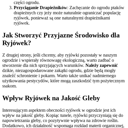
części ogrodu.
Przyciąganie Drapieżników
: Zachęcanie do ogrodu ptaków
drapieżnych czy jeży może naturalnie ograniczać populację
ryjówek, ponieważ są one naturalnymi drapieżnikami
ryjówek.
Jak Stworzyć Przyjazne Środowisko dla
Ryjówek?
Z drugiej strony, jeśli chcemy, aby ryjówki pozostały w naszym
ogrodzie i wspierały równowagę ekologiczną, warto zadbać o
stworzenie dla nich sprzyjających warunków.
Należy zapewnić
dzikie, niezagospodarowane zakątki ogrodu, gdzie będą mogły
znaleźć schronienie i pokarm. Warto także unikać nadmiernego
użytkowania pestycydów, które mogą zaszkodzić tym pożytecznym
ssakom.
Wpływ Ryjówek na Jakość Gleby
Interesującym aspektem obecności ryjówek w ogrodzie jest ich
wpływ na jakość gleby. Kopiąc tunele, ryjówki przyczyniają się do
napowietrzania gleby, co pozytywnie wpływa na zdrowie roślin.
Dodatkowo, ich działalność wspomaga rozkład materii organicznej,