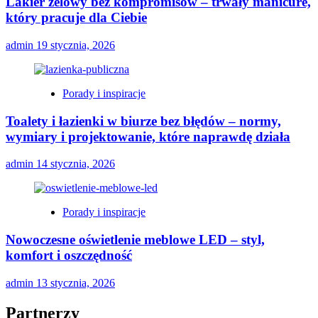
Lakier żelowy bez kompromisów – trwały manicure,
który pracuje dla Ciebie
admin
19 stycznia, 2026
Porady i inspiracje
Toalety i łazienki w biurze bez błędów – normy,
wymiary i projektowanie, które naprawdę działa
admin
14 stycznia, 2026
Porady i inspiracje
Nowoczesne oświetlenie meblowe LED – styl,
komfort i oszczędność
admin
13 stycznia, 2026
Partnerzy