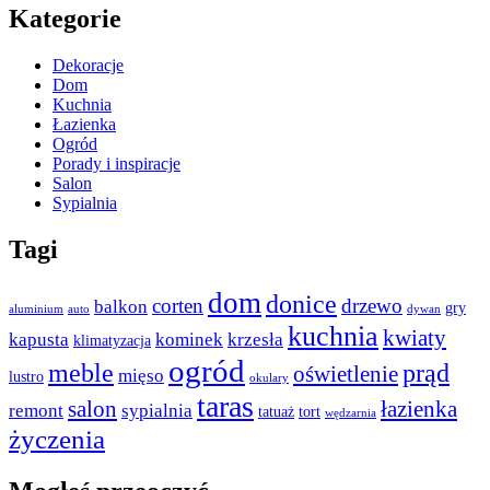
Kategorie
Dekoracje
Dom
Kuchnia
Łazienka
Ogród
Porady i inspiracje
Salon
Sypialnia
Tagi
dom
donice
corten
drzewo
balkon
gry
aluminium
auto
dywan
kuchnia
kwiaty
kapusta
kominek
krzesła
klimatyzacja
ogród
meble
prąd
oświetlenie
mięso
lustro
okulary
taras
salon
łazienka
remont
sypialnia
tatuaż
tort
wędzarnia
życzenia