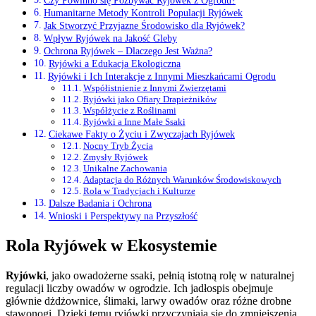
Czy Powinno się Pozbywać Ryjówek z Ogrodu?
Humanitarne Metody Kontroli Populacji Ryjówek
Jak Stworzyć Przyjazne Środowisko dla Ryjówek?
Wpływ Ryjówek na Jakość Gleby
Ochrona Ryjówek – Dlaczego Jest Ważna?
Ryjówki a Edukacja Ekologiczna
Ryjówki i Ich Interakcje z Innymi Mieszkańcami Ogrodu
Współistnienie z Innymi Zwierzętami
Ryjówki jako Ofiary Drapieżników
Współżycie z Roślinami
Ryjówki a Inne Małe Ssaki
Ciekawe Fakty o Życiu i Zwyczajach Ryjówek
Nocny Tryb Życia
Zmysły Ryjówek
Unikalne Zachowania
Adaptacja do Różnych Warunków Środowiskowych
Rola w Tradycjach i Kulturze
Dalsze Badania i Ochrona
Wnioski i Perspektywy na Przyszłość
Rola Ryjówek w Ekosystemie
Ryjówki
, jako owadożerne ssaki, pełnią istotną rolę w naturalnej
regulacji liczby owadów w ogrodzie. Ich jadłospis obejmuje
głównie dżdżownice, ślimaki, larwy owadów oraz różne drobne
stawonogi. Dzięki temu ryjówki przyczyniają się do zmniejszenia