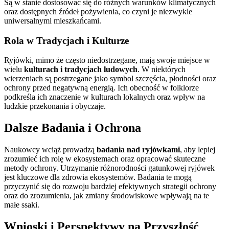
Są w stanie dostosować się do różnych warunków klimatycznych
oraz dostępnych źródeł pożywienia, co czyni je niezwykle
uniwersalnymi mieszkańcami.
Rola w Tradycjach i Kulturze
Ryjówki, mimo że często niedostrzegane, mają swoje miejsce w
wielu
kulturach i tradycjach ludowych
. W niektórych
wierzeniach są postrzegane jako symbol szczęścia, płodności oraz
ochrony przed negatywną energią. Ich obecność w folklorze
podkreśla ich znaczenie w kulturach lokalnych oraz wpływ na
ludzkie przekonania i obyczaje.
Dalsze Badania i Ochrona
Naukowcy wciąż prowadzą
badania nad ryjówkami
, aby lepiej
zrozumieć ich rolę w ekosystemach oraz opracować skuteczne
metody ochrony. Utrzymanie różnorodności gatunkowej ryjówek
jest kluczowe dla zdrowia ekosystemów. Badania te mogą
przyczynić się do rozwoju bardziej efektywnych strategii ochrony
oraz do zrozumienia, jak zmiany środowiskowe wpływają na te
małe ssaki.
Wnioski i Perspektywy na Przyszłość