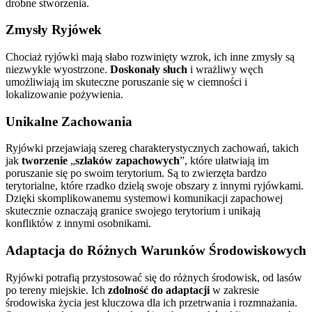
drobne stworzenia.
Zmysły Ryjówek
Chociaż ryjówki mają słabo rozwinięty wzrok, ich inne zmysły są
niezwykle wyostrzone.
Doskonały słuch
i wrażliwy węch
umożliwiają im skuteczne poruszanie się w ciemności i
lokalizowanie pożywienia.
Unikalne Zachowania
Ryjówki przejawiają szereg charakterystycznych zachowań, takich
jak
tworzenie
„
szlaków zapachowych
”, które ułatwiają im
poruszanie się po swoim terytorium. Są to zwierzęta bardzo
terytorialne, które rzadko dzielą swoje obszary z innymi ryjówkami.
Dzięki skomplikowanemu systemowi komunikacji zapachowej
skutecznie oznaczają granice swojego terytorium i unikają
konfliktów z innymi osobnikami.
Adaptacja do Różnych Warunków Środowiskowych
Ryjówki potrafią przystosować się do różnych środowisk, od lasów
po tereny miejskie. Ich
zdolność do adaptacji
w zakresie
środowiska życia jest kluczowa dla ich przetrwania i rozmnażania.