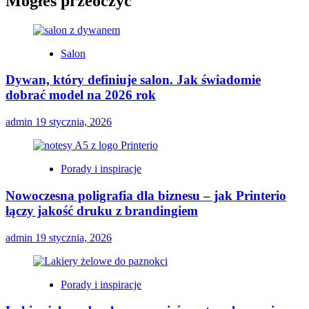
Mogłeś przeoczyć
Salon
Dywan, który definiuje salon. Jak świadomie
dobrać model na 2026 rok
admin
19 stycznia, 2026
Porady i inspiracje
Nowoczesna poligrafia dla biznesu – jak Printerio
łączy jakość druku z brandingiem
admin
19 stycznia, 2026
Porady i inspiracje