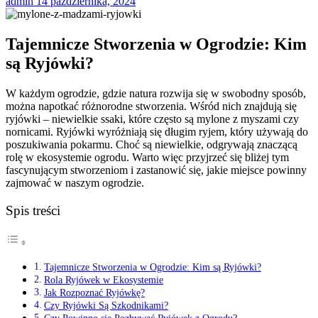
admin
14 października, 2024
Tajemnicze Stworzenia w Ogrodzie: Kim
są Ryjówki?
W każdym ogrodzie, gdzie natura rozwija się w swobodny sposób,
można napotkać różnorodne stworzenia. Wśród nich znajdują się
ryjówki – niewielkie ssaki, które często są mylone z myszami czy
nornicami. Ryjówki wyróżniają się długim ryjem, który używają do
poszukiwania pokarmu. Choć są niewielkie, odgrywają znaczącą
rolę w ekosystemie ogrodu. Warto więc przyjrzeć się bliżej tym
fascynującym stworzeniom i zastanowić się, jakie miejsce powinny
zajmować w naszym ogrodzie.
Spis treści
Tajemnicze Stworzenia w Ogrodzie: Kim są Ryjówki?
Rola Ryjówek w Ekosystemie
Jak Rozpoznać Ryjówkę?
Czy Ryjówki Są Szkodnikami?