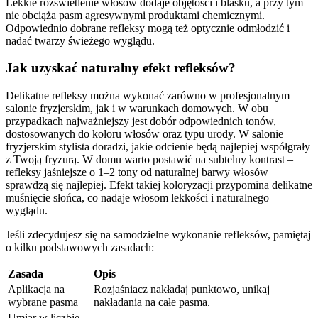
Lekkie rozświetlenie włosów dodaje objętości i blasku, a przy tym
nie obciąża pasm agresywnymi produktami chemicznymi.
Odpowiednio dobrane refleksy mogą też optycznie odmłodzić i
nadać twarzy świeżego wyglądu.
Jak uzyskać naturalny efekt refleksów?
Delikatne refleksy można wykonać zarówno w profesjonalnym
salonie fryzjerskim, jak i w warunkach domowych. W obu
przypadkach najważniejszy jest dobór odpowiednich tonów,
dostosowanych do koloru włosów oraz typu urody. W salonie
fryzjerskim stylista doradzi, jakie odcienie będą najlepiej współgrały
z Twoją fryzurą. W domu warto postawić na subtelny kontrast –
refleksy jaśniejsze o 1–2 tony od naturalnej barwy włosów
sprawdzą się najlepiej. Efekt takiej koloryzacji przypomina delikatne
muśnięcie słońca, co nadaje włosom lekkości i naturalnego
wyglądu.
Jeśli zdecydujesz się na samodzielne wykonanie refleksów, pamiętaj
o kilku podstawowych zasadach:
Zasada
Opis
Aplikacja na
Rozjaśniacz nakładaj punktowo, unikaj
wybrane pasma
nakładania na całe pasma.
Umiar w liczbie