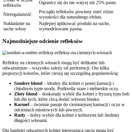
Ogranicz się do nie więcej niż 25% pasm.
refleksów
Początki refleksów powinny mieć różne
Nieregularność
wysokości dla naturalnego efektu.
Nakładanie na
Najlepiej aplikować produkt na suche,
suche włosy
wymodelowane pasma.
Najmodniejsze odcienie refleksów
Refleksy na ciemnych włosach mogą być delikatne lub
odważniejsze – wszystko zależy od preferencji. Oto kilka
propozycji kolorów, które cieszą się szczególną popularnością:
Sombre blond
– idealny dla kobiet o jasnej karnacji i
chłodnym typie urody. Podkreśla szare i niebieskie oczy.
Złoty blond
– doskonały wybór dla kobiet z fryzurą typu bob
lub dla tych, które chcą dodać włosom blasku.
Karmel
– świetnie pasuje do ciemniejszej karnacji i oczu w
odcieniach miodowych lub piwnych.
Rudy
– dobry wybór dla kobiet z krótszymi lub średniej
długości włosami.
Dla bardziej odważnych kobiet interesującą opcją mogą być