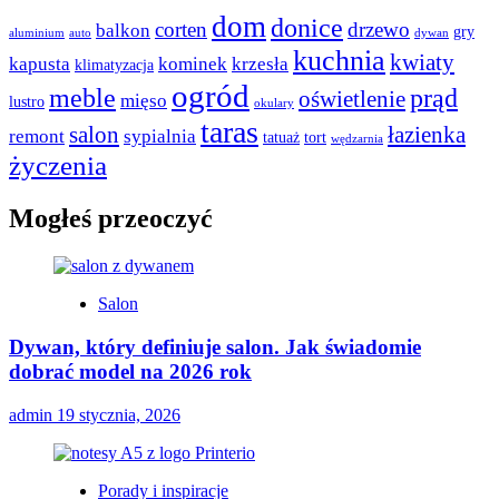
dom
donice
corten
drzewo
balkon
gry
aluminium
auto
dywan
kuchnia
kwiaty
kapusta
kominek
krzesła
klimatyzacja
ogród
meble
prąd
oświetlenie
mięso
lustro
okulary
taras
salon
łazienka
remont
sypialnia
tatuaż
tort
wędzarnia
życzenia
Mogłeś przeoczyć
Salon
Dywan, który definiuje salon. Jak świadomie
dobrać model na 2026 rok
admin
19 stycznia, 2026
Porady i inspiracje