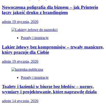
Nowoczesna poligrafia dla biznesu – jak Printerio
łączy jakość druku z brandingiem
admin
19 stycznia, 2026
Porady i inspiracje
Lakier żelowy bez kompromisów – trwały manicure,
który pracuje dla Ciebie
admin
19 stycznia, 2026
Porady i inspiracje
Toalety i łazienki w biurze bez błędów – normy,
wymiary i projektowanie, które naprawdę działa
admin
14 stycznia, 2026