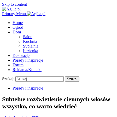
Skip to content
Primary Menu
Home
Ogród
Dom
Salon
Kuchnia
Sypialnia
Łazienka
Dekoracje
Porady i inspiracje
Forum
Reklama/Kontakt
Szukaj:
Porady i inspiracje
Subtelne rozświetlenie ciemnych włosów –
wszystko, co warto wiedzieć