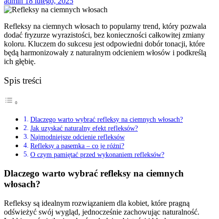
admin
18 lutego, 2025
Refleksy na ciemnych włosach to popularny trend, który pozwala
dodać fryzurze wyrazistości, bez konieczności całkowitej zmiany
koloru. Kluczem do sukcesu jest odpowiedni dobór tonacji, które
będą harmonizowały z naturalnym odcieniem włosów i podkreślą
ich głębię.
Spis treści
Dlaczego warto wybrać refleksy na ciemnych włosach?
Jak uzyskać naturalny efekt refleksów?
Najmodniejsze odcienie refleksów
Refleksy a pasemka – co je różni?
O czym pamiętać przed wykonaniem refleksów?
Dlaczego warto wybrać refleksy na ciemnych
włosach?
Refleksy są idealnym rozwiązaniem dla kobiet, które pragną
odświeżyć swój wygląd, jednocześnie zachowując naturalność.