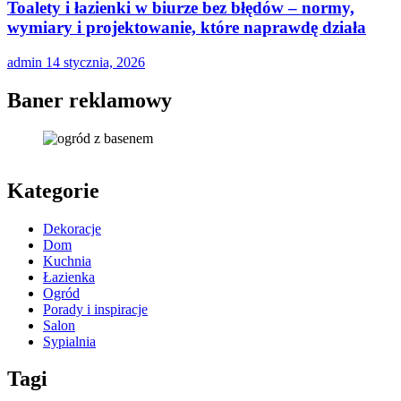
Toalety i łazienki w biurze bez błędów – normy,
wymiary i projektowanie, które naprawdę działa
admin
14 stycznia, 2026
Baner reklamowy
Kategorie
Dekoracje
Dom
Kuchnia
Łazienka
Ogród
Porady i inspiracje
Salon
Sypialnia
Tagi