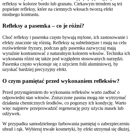
refleksy w kolorze bordo lub granatu. Ciekawym trendem są też
popielate refleksy, które na ciemnych włosach tworzą efekt
modnego kontrastu.
Refleksy a pasemka – co je różni?
Choć refleksy i pasemka często bywają mylone, ich zastosowanie i
efekty znacznie się różnią. Refleksy są subtelniejsze i mają na celu
rozświetlenie fryzury, podczas gdy pasemka zazwyczaj mają
wyraźnie kontrastować z naturalnym kolorem włosów. Technika ich
wykonania różni się także pod względem stosowanych narzędzi.
Pasemka często wykonuje się z użyciem folii aluminiowej, by
uzyskać bardziej precyzyjny efekt.
O czym pamiętać przed wykonaniem refleksów?
Przed przystąpieniem do wykonania refleksów warto zadbać o
odpowiedni stan włosów. Zniszczone pasma mogą nie wytrzymać
działania chemicznych środków, co pogorszy ich kondycję. Warto
więc najpierw przeprowadzić regenerację przy użyciu masek lub
odżywek.
W przypadku samodzielnego farbowania pamiętaj o zabezpieczeniu
ubrań i rąk. Wybieraj trwałe kosmetyki, by efekt utrzymał się dłużej,