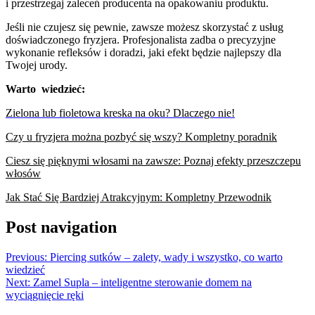
i przestrzegaj zaleceń producenta na opakowaniu produktu.
Jeśli nie czujesz się pewnie, zawsze możesz skorzystać z usług
doświadczonego fryzjera. Profesjonalista zadba o precyzyjne
wykonanie refleksów i doradzi, jaki efekt będzie najlepszy dla
Twojej urody.
Warto wiedzieć:
Zielona lub fioletowa kreska na oku? Dlaczego nie!
Czy u fryzjera można pozbyć się wszy? Kompletny poradnik
Ciesz się pięknymi włosami na zawsze: Poznaj efekty przeszczepu
włosów
Jak Stać Się Bardziej Atrakcyjnym: Kompletny Przewodnik
Post navigation
Previous:
Piercing sutków – zalety, wady i wszystko, co warto
wiedzieć
Next:
Zamel Supla – inteligentne sterowanie domem na
wyciągnięcie ręki