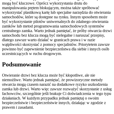
mogą być kluczowe. Oprócz wykorzystania drutu do
manipulowania prętem blokującym, można także spróbować
wykorzystać plastikową kartę lub specjalne narzędzia do otwierania
samochodów, które są dostępne na rynku. Innym sposobem może
być wykorzystanie pilotów uniwersalnych do zdalnego otwierania
zamków lub metod programowania samochodowych systemów
centralnego zamka. Warto jednak pamiętać, że próby otwarcia drzwi
samochodu bez klucza mogą być nielegalne i naruszać przepisy,
dlatego zawsze warto działać w granicach prawa i w razie
wątpliwości skorzystać z pomocy specjalistów. Priorytetem zawsze
powinno być zapewnienie bezpieczeństwa dla siebie i innych osób
uczestniczących w ruchu drogowym.
Podsumowanie
Otwieranie drzwi bez klucza może być kłopotliwe, ale nie
niemożliwe. Warto jednak pamiętać, że prowizoryczne metody
otwarcia mogą czasem narazić na dodatkowe ryzyko uszkodzenia
zamka lub drzwi. Warto więc zawsze rozważyć skorzystanie z usług
fachowców, szczególnie jeśli brakuje Ci doświadczenia w tego typu
działaniach. W każdym przypadku jednak pamiętaj o swoim
bezpieczeństwie i bezpieczeństwie innych, działając w zgodzie z
prawem i zasadami.