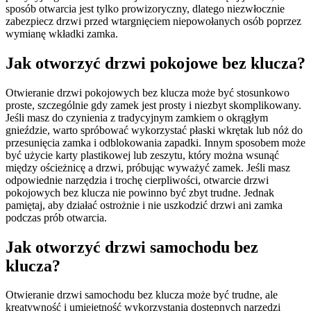
sposób otwarcia jest tylko prowizoryczny, dlatego niezwłocznie
zabezpiecz drzwi przed wtargnięciem niepowołanych osób poprzez
wymianę wkładki zamka.
Jak otworzyć drzwi pokojowe bez klucza?
Otwieranie drzwi pokojowych bez klucza może być stosunkowo
proste, szczególnie gdy zamek jest prosty i niezbyt skomplikowany.
Jeśli masz do czynienia z tradycyjnym zamkiem o okrągłym
gnieździe, warto spróbować wykorzystać płaski wkrętak lub nóż do
przesunięcia zamka i odblokowania zapadki. Innym sposobem może
być użycie karty plastikowej lub zeszytu, który można wsunąć
między ościeżnicę a drzwi, próbując wyważyć zamek. Jeśli masz
odpowiednie narzędzia i trochę cierpliwości, otwarcie drzwi
pokojowych bez klucza nie powinno być zbyt trudne. Jednak
pamiętaj, aby działać ostrożnie i nie uszkodzić drzwi ani zamka
podczas prób otwarcia.
Jak otworzyć drzwi samochodu bez
klucza?
Otwieranie drzwi samochodu bez klucza może być trudne, ale
kreatywność i umiejętność wykorzystania dostępnych narzędzi