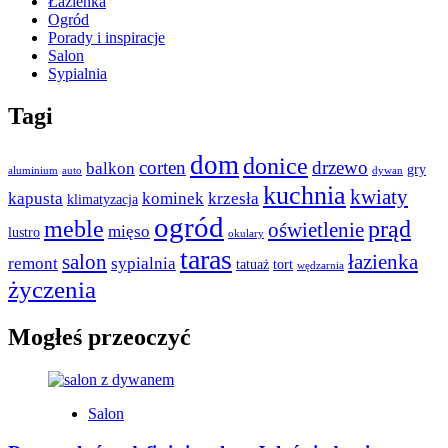
Łazienka
Ogród
Porady i inspiracje
Salon
Sypialnia
Tagi
dom
donice
corten
drzewo
balkon
gry
aluminium
auto
dywan
kuchnia
kwiaty
kapusta
kominek
krzesła
klimatyzacja
ogród
meble
prąd
oświetlenie
mięso
lustro
okulary
taras
salon
łazienka
remont
sypialnia
tatuaż
tort
wędzarnia
życzenia
Mogłeś przeoczyć
Salon