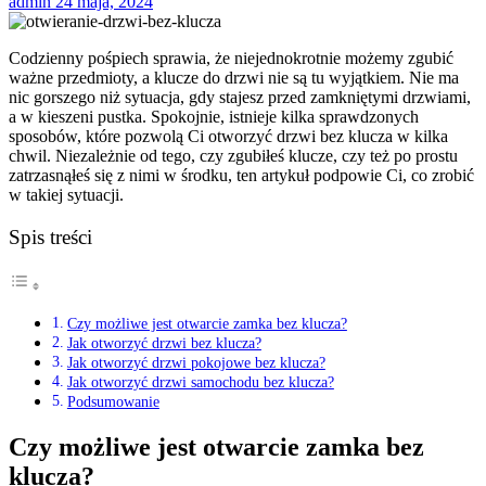
admin
24 maja, 2024
Codzienny pośpiech sprawia, że niejednokrotnie możemy zgubić
ważne przedmioty, a klucze do drzwi nie są tu wyjątkiem. Nie ma
nic gorszego niż sytuacja, gdy stajesz przed zamkniętymi drzwiami,
a w kieszeni pustka. Spokojnie, istnieje kilka sprawdzonych
sposobów, które pozwolą Ci otworzyć drzwi bez klucza w kilka
chwil. Niezależnie od tego, czy zgubiłeś klucze, czy też po prostu
zatrzasnąłeś się z nimi w środku, ten artykuł podpowie Ci, co zrobić
w takiej sytuacji.
Spis treści
Czy możliwe jest otwarcie zamka bez klucza?
Jak otworzyć drzwi bez klucza?
Jak otworzyć drzwi pokojowe bez klucza?
Jak otworzyć drzwi samochodu bez klucza?
Podsumowanie
Czy możliwe jest otwarcie zamka bez
klucza?