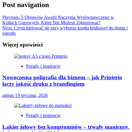
Post navigation
Previous:
5 Objawów Awarii Naczynia Wyrównawczego w
Kotłach Gazowych, Które Nie Możesz Zignorować!
Next:
Czym kierować się przy wyborze kostki brukowej do domu i
ogrodu
Więcej opowieści
Porady i inspiracje
Nowoczesna poligrafia dla biznesu – jak Printerio
łączy jakość druku z brandingiem
admin
19 stycznia, 2026
Porady i inspiracje
Lakier żelowy bez kompromisów – trwały manicure,