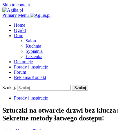
Skip to content
Primary Menu
Home
Ogród
Dom
Salon
Kuchnia
Sypialnia
Łazienka
Dekoracje
Porady i inspiracje
Forum
Reklama/Kontakt
Szukaj:
Porady i inspiracje
Sztuczki na otwarcie drzwi bez klucza:
Sekretne metody łatwego dostępu!