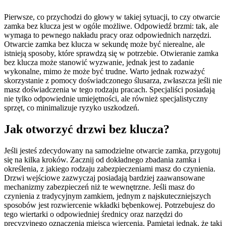
Pierwsze, co przychodzi do głowy w takiej sytuacji, to czy otwarcie
zamka bez klucza jest w ogóle możliwe. Odpowiedź brzmi: tak, ale
wymaga to pewnego nakładu pracy oraz odpowiednich narzędzi.
Otwarcie zamka bez klucza w sekundę może być nierealne, ale
istnieją sposoby, które sprawdzą się w potrzebie. Otwieranie zamka
bez klucza może stanowić wyzwanie, jednak jest to zadanie
wykonalne, mimo że może być trudne. Warto jednak rozważyć
skorzystanie z pomocy doświadczonego ślusarza, zwłaszcza jeśli nie
masz doświadczenia w tego rodzaju pracach. Specjaliści posiadają
nie tylko odpowiednie umiejętności, ale również specjalistyczny
sprzęt, co minimalizuje ryzyko uszkodzeń.
Jak otworzyć drzwi bez klucza?
Jeśli jesteś zdecydowany na samodzielne otwarcie zamka, przygotuj
się na kilka kroków. Zacznij od dokładnego zbadania zamka i
określenia, z jakiego rodzaju zabezpieczeniami masz do czynienia.
Drzwi wejściowe zazwyczaj posiadają bardziej zaawansowane
mechanizmy zabezpieczeń niż te wewnętrzne. Jeśli masz do
czynienia z tradycyjnym zamkiem, jednym z najskuteczniejszych
sposobów jest rozwiercenie wkładki bębenkowej. Potrzebujesz do
tego wiertarki o odpowiedniej średnicy oraz narzędzi do
precyzyjnego oznaczenia miejsca wiercenia. Pamiętaj jednak, że taki