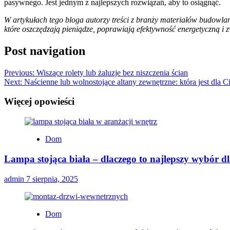
pasywnego. Jest jednym z najlepszych rozwiązań, aby to osiągnąć.
W artykułach tego bloga autorzy treści z branży materiałów budow
które oszczędzają pieniądze, poprawiają efektywność energetyczną i 
Post navigation
Previous:
Wiszące rolety lub żaluzje bez niszczenia ścian
Next:
Naścienne lub wolnostojące altany zewnętrzne: która jest dla C
Więcej opowieści
Dom
Lampa stojąca biała – dlaczego to najlepszy wybór d
admin
7 sierpnia, 2025
Dom