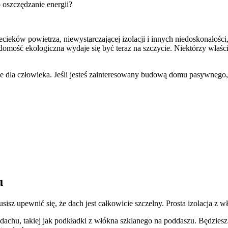
o oszczędzanie energii?
eków powietrza, niewystarczającej izolacji i innych niedoskonałości,
mość ekologiczna wydaje się być teraz na szczycie. Niektórzy właści
e dla człowieka. Jeśli jesteś zainteresowany budową domu pasywnego,
u
z upewnić się, że dach jest całkowicie szczelny. Prosta izolacja z w
a dachu, takiej jak podkładki z włókna szklanego na poddaszu. Będzie