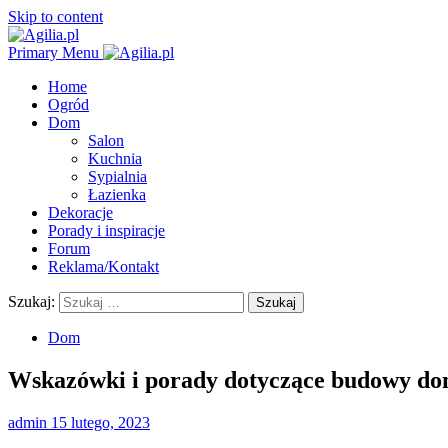
Skip to content
Primary Menu
Home
Ogród
Dom
Salon
Kuchnia
Sypialnia
Łazienka
Dekoracje
Porady i inspiracje
Forum
Reklama/Kontakt
Szukaj:
Dom
Wskazówki i porady dotyczące budowy d
admin
15 lutego, 2023