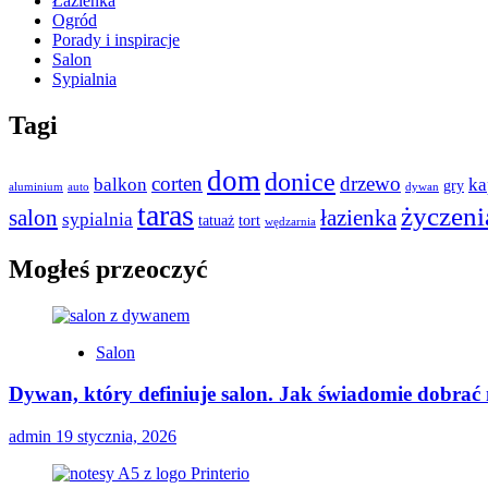
Łazienka
Ogród
Porady i inspiracje
Salon
Sypialnia
Tagi
dom
donice
corten
drzewo
balkon
ka
gry
aluminium
auto
dywan
taras
życzeni
salon
łazienka
sypialnia
tatuaż
tort
wędzarnia
Mogłeś przeoczyć
Salon
Dywan, który definiuje salon. Jak świadomie dobrać
admin
19 stycznia, 2026