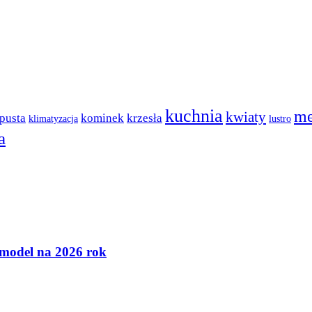
kuchnia
me
kwiaty
pusta
kominek
krzesła
klimatyzacja
lustro
a
 model na 2026 rok