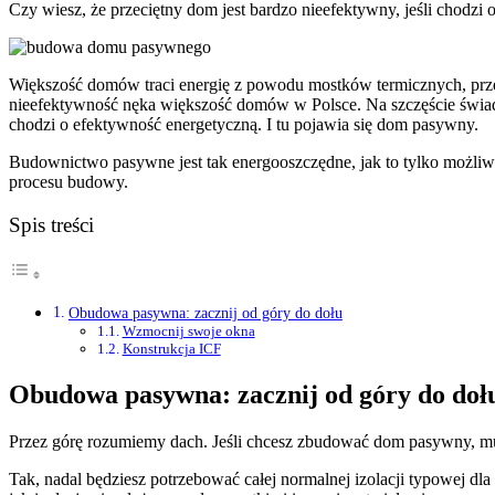
Czy wiesz, że przeciętny dom jest bardzo nieefektywny, jeśli chodzi 
Większość domów traci energię z powodu mostków termicznych, przeci
nieefektywność nęka większość domów w Polsce. Na szczęście świado
chodzi o efektywność energetyczną. I tu pojawia się dom pasywny.
Budownictwo pasywne jest tak energooszczędne, jak to tylko możliw
procesu budowy.
Spis treści
Obudowa pasywna: zacznij od góry do dołu
Wzmocnij swoje okna
Konstrukcja ICF
Obudowa pasywna: zacznij od góry do doł
Przez górę rozumiemy dach. Jeśli chcesz zbudować dom pasywny, musis
Tak, nadal będziesz potrzebować całej normalnej izolacji typowej dl