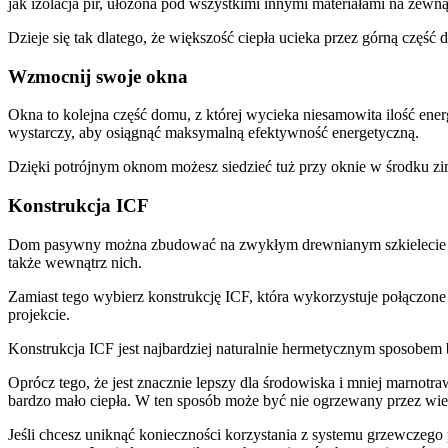
jak izolacja pir, ułożona pod wszystkimi innymi materiałami na zewną
Dzieje się tak dlatego, że większość ciepła ucieka przez górną częś
Wzmocnij swoje okna
Okna to kolejna część domu, z której wycieka niesamowita ilość ene
wystarczy, aby osiągnąć maksymalną efektywność energetyczną.
Dzięki potrójnym oknom możesz siedzieć tuż przy oknie w środku zim
Konstrukcja ICF
Dom pasywny można zbudować na zwykłym drewnianym szkielecie na
także wewnątrz nich.
Zamiast tego wybierz konstrukcję ICF, która wykorzystuje połączone
projekcie.
Konstrukcja ICF jest najbardziej naturalnie hermetycznym sposobem
Oprócz tego, że jest znacznie lepszy dla środowiska i mniej marno
bardzo mało ciepła. W ten sposób może być nie ogrzewany przez wiel
Jeśli chcesz uniknąć konieczności korzystania z systemu grzewcze