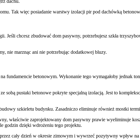
trz dachu.
ć domu. Tak więc posiadanie warstwy izolacji pir pod dachówką betono
rgii. Jeśli chcesz zbudować dom pasywny, potrzebujesz szkła trzyszyb
y, nie marznąc ani nie potrzebując dodatkowej bluzy.
 fundamencie betonowym. Wykonanie tego wymagałoby jednak tony d
 ze sobą pustaki betonowe pokryte specjalną izolacją. Jest to komple
 budowy szkieletu budynku. Zasadniczo eliminuje również mostki termi
trawny, właściwie zaprojektowany dom pasywny prawie wyeliminuje ko
e godzin dzięki wdrożeniu tego projektu.
go przez cały dzień w okresie zimowym i wywrzeć pozytywny wpływ n