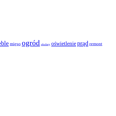
ogród
ble
prąd
oświetlenie
mięso
remont
okulary