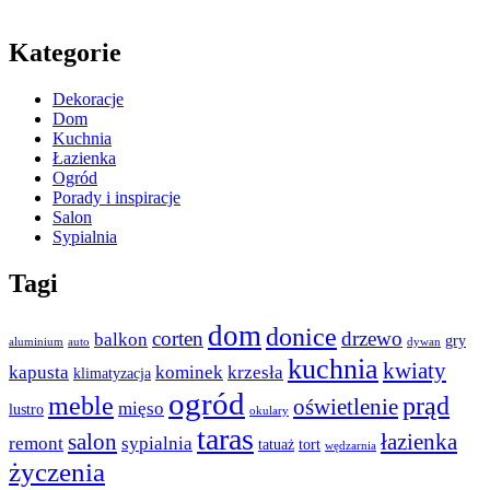
Kategorie
Dekoracje
Dom
Kuchnia
Łazienka
Ogród
Porady i inspiracje
Salon
Sypialnia
Tagi
dom
donice
corten
drzewo
balkon
gry
aluminium
auto
dywan
kuchnia
kwiaty
kapusta
kominek
krzesła
klimatyzacja
ogród
meble
prąd
oświetlenie
mięso
lustro
okulary
taras
salon
łazienka
remont
sypialnia
tatuaż
tort
wędzarnia
życzenia