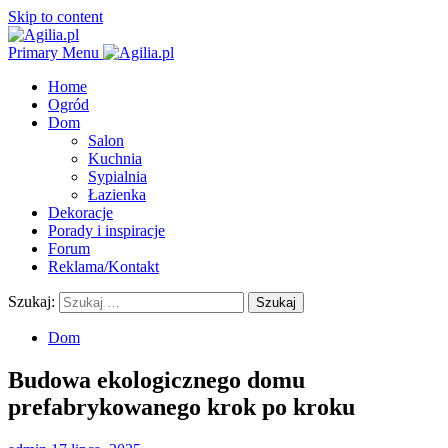
Skip to content
Primary Menu
Home
Ogród
Dom
Salon
Kuchnia
Sypialnia
Łazienka
Dekoracje
Porady i inspiracje
Forum
Reklama/Kontakt
Szukaj:
Dom
Budowa ekologicznego domu
prefabrykowanego krok po kroku