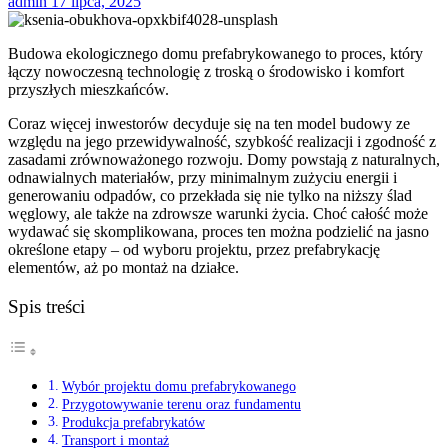
admin
17 lipca, 2025
Budowa ekologicznego domu prefabrykowanego to proces, który
łączy nowoczesną technologię z troską o środowisko i komfort
przyszłych mieszkańców.
Coraz więcej inwestorów decyduje się na ten model budowy ze
względu na jego przewidywalność, szybkość realizacji i zgodność z
zasadami zrównoważonego rozwoju. Domy powstają z naturalnych,
odnawialnych materiałów, przy minimalnym zużyciu energii i
generowaniu odpadów, co przekłada się nie tylko na niższy ślad
węglowy, ale także na zdrowsze warunki życia. Choć całość może
wydawać się skomplikowana, proces ten można podzielić na jasno
określone etapy – od wyboru projektu, przez prefabrykację
elementów, aż po montaż na działce.
Spis treści
Wybór projektu domu prefabrykowanego
Przygotowywanie terenu oraz fundamentu
Produkcja prefabrykatów
Transport i montaż