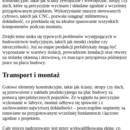
konstrukcyjne, takie jak ściany zewnętrzne i wewnętrzne, stropy czy
dach, które są precyzyjnie wycinane i składane zgodnie z wcześniej
przygotowanym projektem. Wykorzystanie maszyn sterowanych
cyfrowo, takich jak CNC, pozwala osiągnąć milimetrową
dokładność, co przekłada się na idealne spasowanie wszystkich
komponentów podczas montażu.
Dzięki temu unika się typowych problemów występujących w
budownictwie tradycyjnym, takich jak mostki cieplne czy
nieszczelności. Już na etapie produkcji prefabrykaty mogą być
wyposażane w warstwy izolacji, prowadzenie instalacji oraz otwory
na stolarkę okienną i drzwiową, co znacząco przyspiesza późniejsze
prace na placu budowy.
Transport i montaż
Gotowe elementy konstrukcyjne, takie jak ściany, stropy czy dach,
są przewożone z zakładu produkcyjnego na plac budowy za
pomocą specjalistycznych pojazdów. Ze względu na precyzyjne
wykonanie w fabryce, montaż odbywa się sprawnie i z
zachowaniem najwyższej dokładności – poszczególne segmenty są
ustawiane na przygotowanym wcześniej fundamencie i łączone
zgodnie z projektem.
Cały proces nadzorowany jest przez wykwalifikowaną ekipę, co