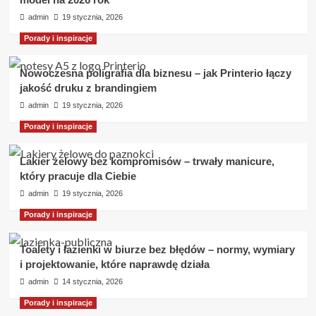
admin
19 stycznia, 2026
Porady i inspiracje
Nowoczesna poligrafia dla biznesu – jak Printerio łączy
jakość druku z brandingiem
admin
19 stycznia, 2026
Porady i inspiracje
Lakier żelowy bez kompromisów – trwały manicure,
który pracuje dla Ciebie
admin
19 stycznia, 2026
Porady i inspiracje
Toalety i łazienki w biurze bez błędów – normy, wymiary
i projektowanie, które naprawdę działa
admin
14 stycznia, 2026
Porady i inspiracje