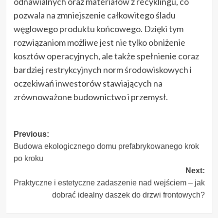
odnawialnych oraz materiałów z recyklingu, co
pozwala na zmniejszenie całkowitego śladu
węglowego produktu końcowego. Dzięki tym
rozwiązaniom możliwe jest nie tylko obniżenie
kosztów operacyjnych, ale także spełnienie coraz
bardziej restrykcyjnych norm środowiskowych i
oczekiwań inwestorów stawiających na
zrównoważone budownictwo i przemysł.
Post
Previous:
Budowa ekologicznego domu prefabrykowanego krok
navigation
po kroku
Next:
Praktyczne i estetyczne zadaszenie nad wejściem – jak
dobrać idealny daszek do drzwi frontowych?