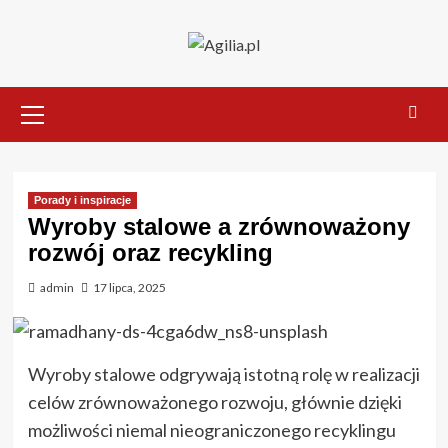
Skip
to
content
Primary
Menu
Porady i inspiracje
Wyroby stalowe a zrównoważony
rozwój oraz recykling
admin
17 lipca, 2025
Wyroby stalowe odgrywają istotną rolę w realizacji
celów zrównoważonego rozwoju, głównie dzięki
możliwości niemal nieograniczonego recyklingu