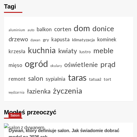
Tagi
dom
donice
corten
balkon
aluminium
auto
drzewo
kapusta
kominek
gry
klimatyzacja
dywan
kuchnia
meble
kwiaty
krzesła
lustro
ogród
prąd
oświetlenie
mięso
okulary
taras
salon
remont
sypialnia
tatuaż
tort
życzenia
łazienka
wędzarnia
Mogłeś przeoczyć
Salon
Dywan, który definiuje salon. Jak świadomie dobrać
model na 2026 rok