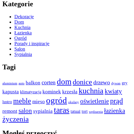
Kategorie
Dekoracje
Dom
Kuchnia
Łazienka
Ogród
Porady i inspiracje
Salon
Sypialnia
Tagi
dom
donice
corten
drzewo
balkon
gry
aluminium
auto
dywan
kuchnia
kwiaty
kapusta
kominek
krzesła
klimatyzacja
ogród
meble
prąd
oświetlenie
mięso
lustro
okulary
taras
salon
łazienka
remont
sypialnia
tatuaż
tort
wędzarnia
życzenia
Mogłeś przeoczyć