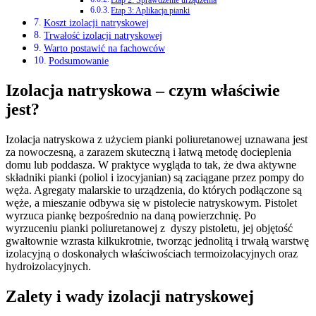
Etap 2: Sprawdzenie urządzenia
Etap 3: Aplikacja pianki
Koszt izolacji natryskowej
Trwałość izolacji natryskowej
Warto postawić na fachowców
Podsumowanie
Izolacja natryskowa – czym właściwie
jest?
Izolacja natryskowa z użyciem pianki poliuretanowej uznawana jest
za nowoczesną, a zarazem skuteczną i łatwą metodę docieplenia
domu lub poddasza. W praktyce wygląda to tak, że dwa aktywne
składniki pianki (poliol i izocyjanian) są zaciągane przez pompy do
węża. Agregaty malarskie to urządzenia, do których podłączone są
węże, a mieszanie odbywa się w pistolecie natryskowym. Pistolet
wyrzuca piankę bezpośrednio na daną powierzchnię. Po
wyrzuceniu pianki poliuretanowej z dyszy pistoletu, jej objętość
gwałtownie wzrasta kilkukrotnie, tworząc jednolitą i trwałą warstwę
izolacyjną o doskonałych właściwościach termoizolacyjnych oraz
hydroizolacyjnych.
Zalety i wady izolacji natryskowej