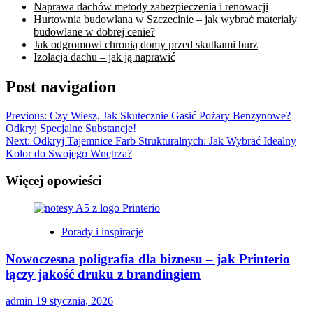
Naprawa dachów metody zabezpieczenia i renowacji
Hurtownia budowlana w Szczecinie – jak wybrać materiały
budowlane w dobrej cenie?
Jak odgromowi chronią domy przed skutkami burz
Izolacja dachu – jak ją naprawić
Post navigation
Previous:
Czy Wiesz, Jak Skutecznie Gasić Pożary Benzynowe?
Odkryj Specjalne Substancje!
Next:
Odkryj Tajemnice Farb Strukturalnych: Jak Wybrać Idealny
Kolor do Swojego Wnętrza?
Więcej opowieści
Porady i inspiracje
Nowoczesna poligrafia dla biznesu – jak Printerio
łączy jakość druku z brandingiem
admin
19 stycznia, 2026