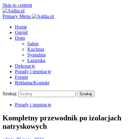
Skip to content
Primary Menu
Home
Ogród
Dom
Salon
Kuchnia
Sypialnia
Łazienka
Dekoracje
Porady i inspiracje
Forum
Reklama/Kontakt
Szukaj:
Porady i inspiracje
Kompletny przewodnik po izolacjach
natryskowych