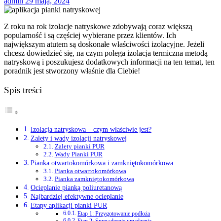
admin
29 maja, 2024
Z roku na rok izolacje natryskowe zdobywają coraz większą
popularność i są częściej wybierane przez klientów. Ich
największym atutem są doskonałe właściwości izolacyjne. Jeżeli
chcesz dowiedzieć się, na czym polega izolacja termiczna metodą
natryskową i poszukujesz dodatkowych informacji na ten temat, ten
poradnik jest stworzony właśnie dla Ciebie!
Spis treści
Izolacja natryskowa – czym właściwie jest?
Zalety i wady izolacji natryskowej
Zalety pianki PUR
Wady Pianki PUR
Pianka otwartokomórkowa i zamkniętokomórkowa
Pianka otwartokomórkowa
Pianka zamkniętokomórkowa
Ocieplanie pianką poliuretanową
Najbardziej efektywne ocieplanie
Etapy aplikacji pianki PUR
Etap 1: Przygotowanie podłoża