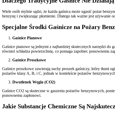
Dlaczego Tradycyjne Gaśnice Nie Działają
Wiele osób mylnie sądzi, że każda gaśnica może ugasić pożar benzyno
benzynę i zwiększając płomienie. Dlatego tak ważne jest używanie 
Specjalne Środki Gaśnicze na Pożary Ben
Gaśnice Pianowe
Gaśnice pianowe są jednymi z najbardziej skutecznych narzędzi do g
również schładza powierzchnię, co pomaga zapobiec ponownemu za
Gaśnice Proszkowe
Gaśnice proszkowe zawierają suchy proszek gaśniczy, który tłumi o
pożarów klasy A, B, i C, jednak w kontekście pożarów benzynowych
Dwutlenek Węgla (CO2)
Gaśnice CO2 są skuteczne w gaszeniu pożarów benzynowych, poniew
ponownemu zapłonowi.
Jakie Substancje Chemiczne Są Najskutecz