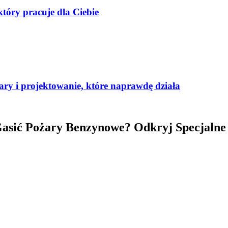
tóry pracuje dla Ciebie
ary i projektowanie, które naprawdę działa
Gasić Pożary Benzynowe? Odkryj Specjalne 