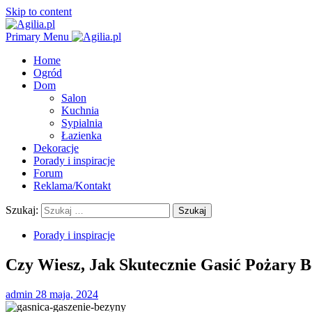
Skip to content
Primary Menu
Home
Ogród
Dom
Salon
Kuchnia
Sypialnia
Łazienka
Dekoracje
Porady i inspiracje
Forum
Reklama/Kontakt
Szukaj:
Porady i inspiracje
Czy Wiesz, Jak Skutecznie Gasić Pożary 
admin
28 maja, 2024