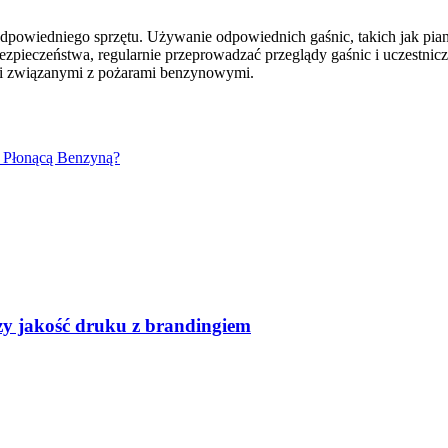
powiedniego sprzętu. Używanie odpowiednich gaśnic, takich jak pian
ezpieczeństwa, regularnie przeprowadzać przeglądy gaśnic i uczestni
ami związanymi z pożarami benzynowymi.
z Płonącą Benzyną?
czy jakość druku z brandingiem