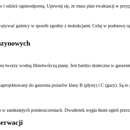
 i odzież ognioodporną. Upewnij się, że masz plan ewakuacji w przyp
używać gaśnicy w sposób zgodny z instrukcjami. Celuj w podstawę ogni
nzynowych
ra tworzy wodną filmotwórczą pianę. Jest bardzo skuteczna w gaszen
aprojektowany do gaszenia pożarów klasy B (płyny) i C (gazy). Są to g
 zamkniętych pomieszczeniach. Dwutlenek węgla tłumi ogień przez wy
serwacji