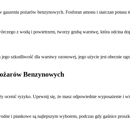
 gaszeniu pożarów benzynowych. Fosforan amonu i siarczan potasu to p
rczego z wodą i powietrzem, tworzy grubą warstwę, która odcina dopł
jego szkodliwość dla warstwy ozonowej, jego użycie jest obecnie ogr
 Pożarów Benzynowych
 ocenić ryzyko. Upewnij się, że masz odpowiednie wyposażenie i wied
wodne i piankowe są najlepszym wyborem, podczas gdy gaśnice prosz