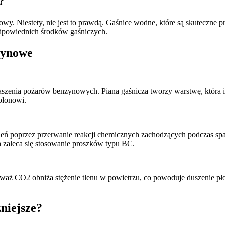
?
wy. Niestety, nie jest to prawdą. Gaśnice wodne, które są skuteczne p
odpowiednich środków gaśniczych.
zynowe
aszenia pożarów benzynowych. Piana gaśnicza tworzy warstwę, która iz
płonowi.
gień poprzez przerwanie reakcji chemicznych zachodzących podczas sp
 zaleca się stosowanie proszków typu BC.
aż CO2 obniża stężenie tlenu w powietrzu, co powoduje duszenie pł
niejsze?