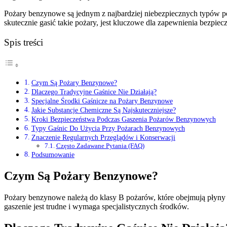
Pożary benzynowe są jednym z najbardziej niebezpiecznych typów poż
skutecznie gasić takie pożary, jest kluczowe dla zapewnienia bezpi
Spis treści
Czym Są Pożary Benzynowe?
Dlaczego Tradycyjne Gaśnice Nie Działają?
Specjalne Środki Gaśnicze na Pożary Benzynowe
Jakie Substancje Chemiczne Są Najskuteczniejsze?
Kroki Bezpieczeństwa Podczas Gaszenia Pożarów Benzynowych
Typy Gaśnic Do Użycia Przy Pożarach Benzynowych
Znaczenie Regularnych Przeglądów i Konserwacji
Często Zadawane Pytania (FAQ)
Podsumowanie
Czym Są Pożary Benzynowe?
Pożary benzynowe należą do klasy B pożarów, które obejmują płyny łat
gaszenie jest trudne i wymaga specjalistycznych środków.