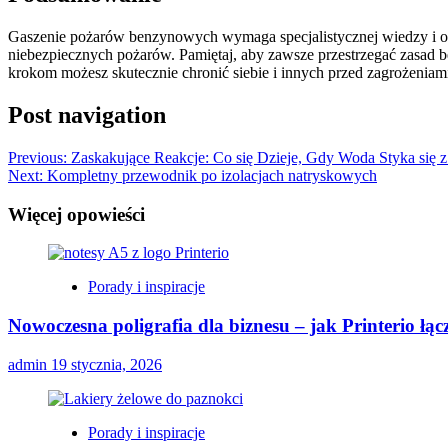
Gaszenie pożarów benzynowych wymaga specjalistycznej wiedzy i od
niebezpiecznych pożarów. Pamiętaj, aby zawsze przestrzegać zasad b
krokom możesz skutecznie chronić siebie i innych przed zagrożeni
Post navigation
Previous:
Zaskakujące Reakcje: Co się Dzieje, Gdy Woda Styka się 
Next:
Kompletny przewodnik po izolacjach natryskowych
Więcej opowieści
Porady i inspiracje
Nowoczesna poligrafia dla biznesu – jak Printerio łą
admin
19 stycznia, 2026
Porady i inspiracje